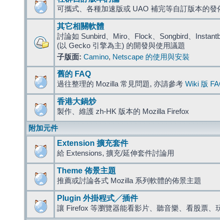
可攜式、各種加速版或 UAO 補完等自訂版本的發
其它相關軟體
討論如 Sunbird、Miro、Flock、Songbird、Instantbird
(以 Gecko 引擎為主) 的開發與使用議題
子版面:
Camino
,
Netscape 的使用與安裝
舊的 FAQ
過往整理的 Mozilla 常見問題, 亦請參考
Wiki 版 F
香港大鍋炒
製作、維護 zh-HK 版本的 Mozilla Firefox
附加元件
Extension 擴充套件
給 Extensions, 擴充/延伸套件討論用
Theme 佈景主題
推薦或討論各式 Mozilla 系列軟體的佈景主題
Plugin 外掛程式╱插件
讓 Firefox 等瀏覽器能看影片、聽音樂、看股