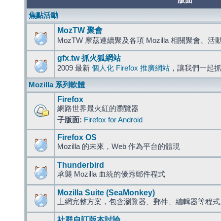
版面
焦點活動
MozTW 聚會
MozTW 摩茲連續聚及各項 Mozilla 相關聚會、
gfx.tw 抓火狐網站
2009 最新
個人化 Firefox 推廣網站
，讓我們一起
Mozilla 系列軟體
Firefox
網路世界最火紅的瀏覽器
子版面:
Firefox for Android
Firefox OS
Mozilla 的未來，Web 作為平台的體現
Thunderbird
承襲 Mozilla 血統的優秀郵件程式
Mozilla Suite (SeaMonkey)
上網完整方案，包含瀏覽器、郵件、編輯器等程
社群自訂版本討論