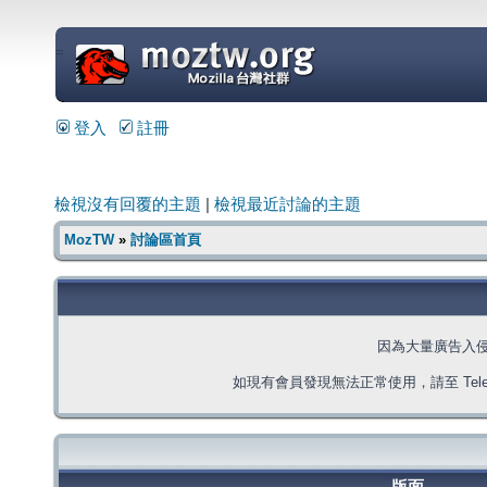
=
登入
註冊
檢視沒有回覆的主題
|
檢視最近討論的主題
MozTW
»
討論區首頁
因為大量廣告入
如現有會員發現無法正常使用，請至 Telegra