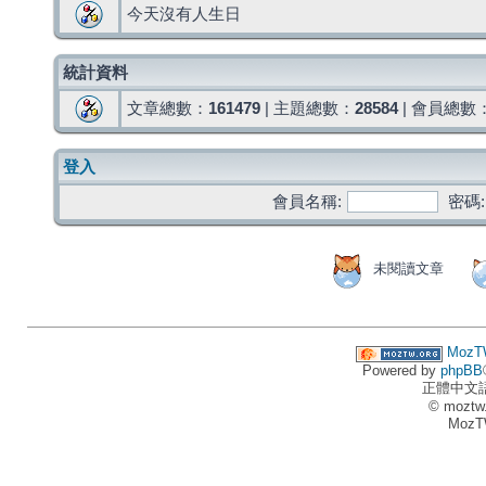
今天沒有人生日
統計資料
文章總數：
161479
| 主題總數：
28584
| 會員總數
登入
會員名稱:
密碼:
未閱讀文章
MozT
Powered by
phpBB
正體中文
© moztw
MozT