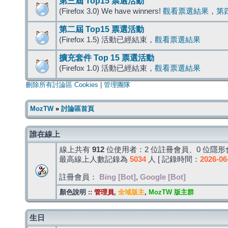
第三屆 Top15 票選活動
(Firefox 3.0) We have winners!
觀看票選結果
，
第
第二屆 Top15 票選活動
(Firefox 1.5) 活動已經結束，
觀看票選結果
擴充套件 Top 15 票選活動
(Firefox 1.0) 活動已經結束，
觀看票選結果
刪除所有討論區 Cookies
|
管理團隊
MozTW
»
討論區首頁
誰在線上
線上共有
912
位使用者：2 位註冊會員、0 位隱形會
最高線上人數記錄為
5034
人 [ 記錄時間：
2026-06
註冊會員：
Bing [Bot]
,
Google [Bot]
顏色說明 ::
管理員
,
全域版主
,
MozTW 版主群
生日