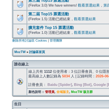
第三屆 Top15 票選活動
(Firefox 3.0) We have winners!
觀看票選結果
，
第
第二屆 Top15 票選活動
(Firefox 1.5) 活動已經結束，
觀看票選結果
擴充套件 Top 15 票選活動
(Firefox 1.0) 活動已經結束，
觀看票選結果
刪除所有討論區 Cookies
|
管理團隊
MozTW
»
討論區首頁
誰在線上
線上共有
1112
位使用者：3 位註冊會員、0 位隱形
最高線上人數記錄為
5034
人 [ 記錄時間：
2026-06
註冊會員：
Baidu [Spider]
,
Bing [Bot]
,
Google [
顏色說明 ::
管理員
,
全域版主
,
MozTW 版主群
生日