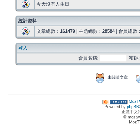
今天沒有人生日
統計資料
文章總數：
161479
| 主題總數：
28584
| 會員總數
登入
會員名稱:
密碼:
未閱讀文章
MozT
Powered by
phpBB
正體中文
© moztw
MozT