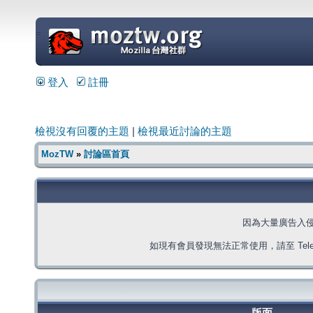
=
登入
註冊
檢視沒有回覆的主題
|
檢視最近討論的主題
MozTW
»
討論區首頁
因為大量廣告入
如現有會員發現無法正常使用，請至 Telegra