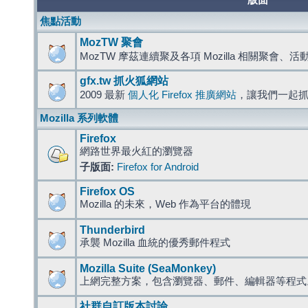
版面
焦點活動
MozTW 聚會
MozTW 摩茲連續聚及各項 Mozilla 相關聚會、
gfx.tw 抓火狐網站
2009 最新
個人化 Firefox 推廣網站
，讓我們一起
Mozilla 系列軟體
Firefox
網路世界最火紅的瀏覽器
子版面:
Firefox for Android
Firefox OS
Mozilla 的未來，Web 作為平台的體現
Thunderbird
承襲 Mozilla 血統的優秀郵件程式
Mozilla Suite (SeaMonkey)
上網完整方案，包含瀏覽器、郵件、編輯器等程
社群自訂版本討論