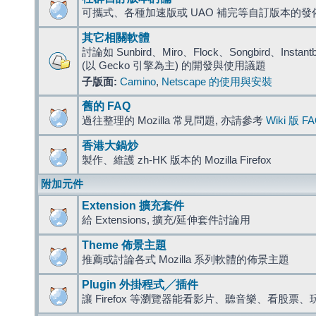
可攜式、各種加速版或 UAO 補完等自訂版本的發
其它相關軟體
討論如 Sunbird、Miro、Flock、Songbird、Instantbird
(以 Gecko 引擎為主) 的開發與使用議題
子版面:
Camino
,
Netscape 的使用與安裝
舊的 FAQ
過往整理的 Mozilla 常見問題, 亦請參考
Wiki 版 F
香港大鍋炒
製作、維護 zh-HK 版本的 Mozilla Firefox
附加元件
Extension 擴充套件
給 Extensions, 擴充/延伸套件討論用
Theme 佈景主題
推薦或討論各式 Mozilla 系列軟體的佈景主題
Plugin 外掛程式╱插件
讓 Firefox 等瀏覽器能看影片、聽音樂、看股