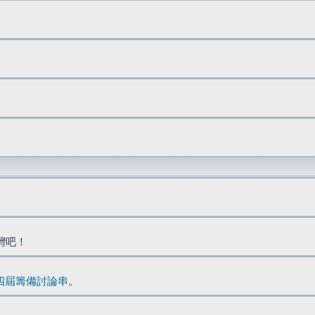
台灣吧！
四屆籌備討論串
。