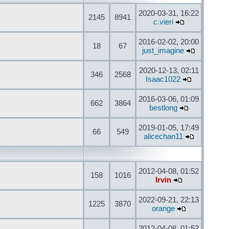
2020-03-31, 16:22
2145
8941
c.vieri
2016-02-02, 20:00
18
67
just_imagine
2020-12-13, 02:11
346
2568
Isaac1022
2016-03-06, 01:09
662
3864
bestlong
2019-01-05, 17:49
66
549
alicechan11
2012-04-08, 01:52
158
1016
Irvin
2022-09-21, 22:13
1225
3870
orange
2012-04-08, 01:52