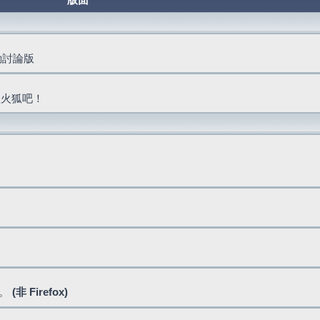
版面
活動討論版
抓火狐吧！
式。
(非 Firefox)