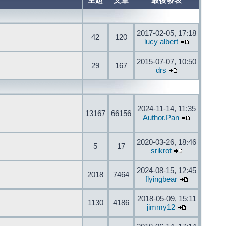
主題
文章
最後發表
2017-02-05, 17:18
42
120
lucy albert
2015-07-07, 10:50
29
167
drs
2024-11-14, 11:35
13167
66156
Author.Pan
2020-03-26, 18:46
5
17
srikrot
2024-08-15, 12:45
2018
7464
flyingbear
2018-05-09, 15:11
1130
4186
jimmy12