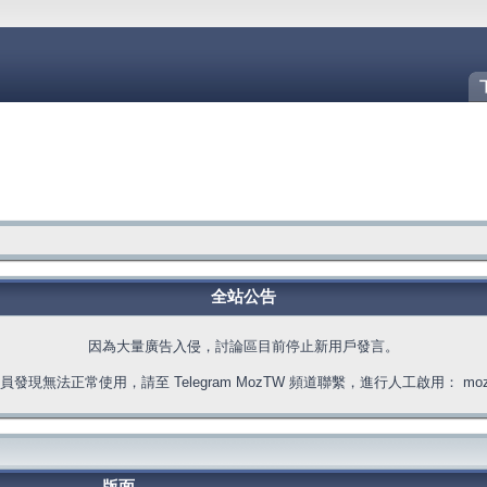
全站公告
因為大量廣告入侵，討論區目前停止新用戶發言。
發現無法正常使用，請至 Telegram MozTW 頻道聯繫，進行人工啟用： moztw.