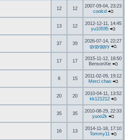
2007-09-04, 23:23
12
12
coolcd
2012-12-11, 14:45
13
12
yu10595
2026-07-14, 22:27
37
39
gygyggyy
2015-11-12, 18:50
17
17
BensonXie
2011-02-09, 19:12
8
15
Merci chao
2010-04-11, 13:52
20
20
kk121212
2010-08-29, 22:33
35
35
yuoo2k
2014-11-18, 17:10
16
13
Tommy11