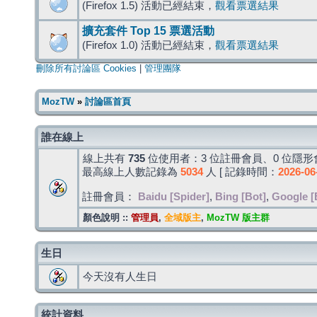
(Firefox 1.5) 活動已經結束，
觀看票選結果
擴充套件 Top 15 票選活動
(Firefox 1.0) 活動已經結束，
觀看票選結果
刪除所有討論區 Cookies
|
管理團隊
MozTW
»
討論區首頁
誰在線上
線上共有
735
位使用者：3 位註冊會員、0 位隱形會
最高線上人數記錄為
5034
人 [ 記錄時間：
2026-06
註冊會員：
Baidu [Spider]
,
Bing [Bot]
,
Google [
顏色說明 ::
管理員
,
全域版主
,
MozTW 版主群
生日
今天沒有人生日
統計資料