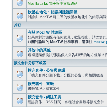
Mozilla Links 電子報中文版網站
軟體在地化：錯誤與建議回報
討論由 MozTW 所主導的軟體在地化中的錯誤與
其它
有關 MozTW 討論區
如果你對討論區有任何意見，歡迎提出。請勿於此
非關討論區的 MozTW 社群事務，請前往
moztw-
其他中的其他
這裡是隨便測試/張貼個人公告/聊天的地方但禁止
擴充套件分類下載區
擴充套件 - 公告與建議
「擴充套件分類下載」分區的公告，與相關建議
擴充套件 - 書籤
書籤管理之擴充套件
擴充套件 - 網誌工具
網誌寫作、RSS 訂閱、各種社會書籤等擴充套件