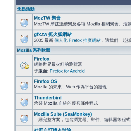
焦點活動
MozTW 聚會
MozTW 摩茲連續聚及各項 Mozilla 相關聚會、
gfx.tw 抓火狐網站
2009 最新
個人化 Firefox 推廣網站
，讓我們一起
Mozilla 系列軟體
Firefox
網路世界最火紅的瀏覽器
子版面:
Firefox for Android
Firefox OS
Mozilla 的未來，Web 作為平台的體現
Thunderbird
承襲 Mozilla 血統的優秀郵件程式
Mozilla Suite (SeaMonkey)
上網完整方案，包含瀏覽器、郵件、編輯器等程
社群自訂版本討論