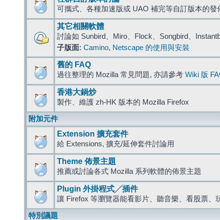
可攜式、各種加速版或 UAO 補完等自訂版本的發
其它相關軟體
討論如 Sunbird、Miro、Flock、Songbird、Instant
子版面:
Camino
,
Netscape 的使用與安裝
舊的 FAQ
過往整理的 Mozilla 常見問題, 亦請參考
Wiki 版 F
香港大鍋炒
製作、維護 zh-HK 版本的 Mozilla Firefox
附加元件
Extension 擴充套件
給 Extensions, 擴充/延伸套件討論用
Theme 佈景主題
推薦或討論各式 Mozilla 系列軟體的佈景主題
Plugin 外掛程式╱插件
讓 Firefox 等瀏覽器能看影片、聽音樂、看股
特別議題