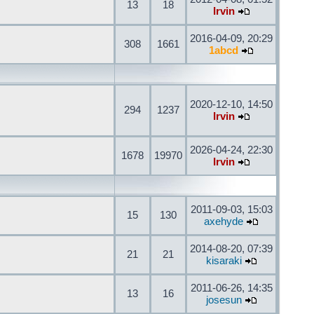
13
18
Irvin
2016-04-09, 20:29
308
1661
1abcd
2020-12-10, 14:50
294
1237
Irvin
2026-04-24, 22:30
1678
19970
Irvin
2011-09-03, 15:03
15
130
axehyde
2014-08-20, 07:39
21
21
kisaraki
2011-06-26, 14:35
13
16
josesun