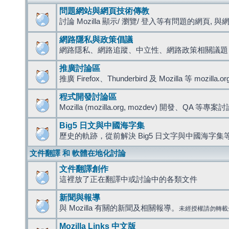
問題網站與網頁技術傳教
討論 Mozilla 顯示/ 瀏覽/ 登入等有問題的網頁, 與網路
網路隱私與政策倡議
網路隱私、網路追蹤、中立性、網路政策相關議題
推廣討論區
推廣 Firefox、Thunderbird 及 Mozilla 等 mozi
程式開發討論區
Mozilla (mozilla.org, mozdev) 開發、QA 等專案
Big5 日文與中國海字集
歷史的軌跡，從前解決 Big5 日文字與中國海字集等
文件翻譯 和 軟體在地化討論
文件翻譯創作
這裡放了正在翻譯中或討論中的各類文件
新聞與報導
與 Mozilla 有關的新聞及相關報導。
未經授權請勿轉載
Mozilla Links 中文版