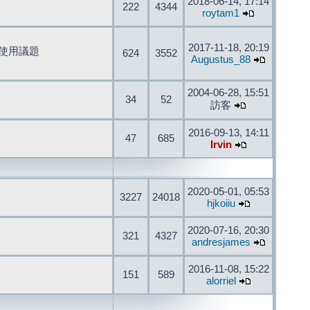
2018-06-14, 17:14
222
4344
roytam1
2017-11-18, 20:19
開發與使用議題
624
3552
Augustus_88
2004-06-28, 15:51
34
52
訪客
2016-09-13, 14:11
47
685
Irvin
2020-05-01, 05:53
3227
24018
hjkoiiu
2020-07-16, 20:30
321
4327
andresjames
2016-11-08, 15:22
151
589
alorriel