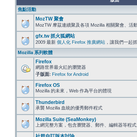
版面
焦點活動
MozTW 聚會
MozTW 摩茲連續聚及各項 Mozilla 相關聚會、
gfx.tw 抓火狐網站
2009 最新
個人化 Firefox 推廣網站
，讓我們一起
Mozilla 系列軟體
Firefox
網路世界最火紅的瀏覽器
子版面:
Firefox for Android
Firefox OS
Mozilla 的未來，Web 作為平台的體現
Thunderbird
承襲 Mozilla 血統的優秀郵件程式
Mozilla Suite (SeaMonkey)
上網完整方案，包含瀏覽器、郵件、編輯器等程
社群自訂版本討論