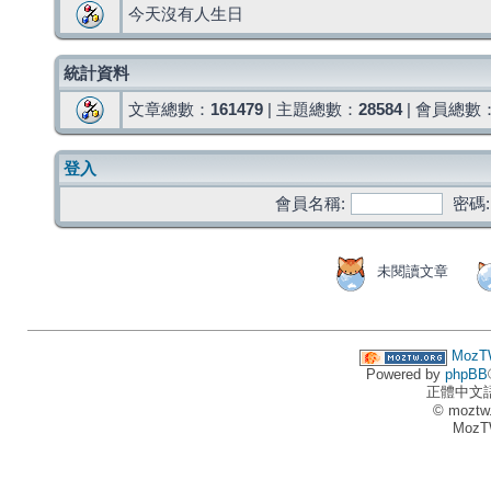
今天沒有人生日
統計資料
文章總數：
161479
| 主題總數：
28584
| 會員總數
登入
會員名稱:
密碼:
未閱讀文章
MozT
Powered by
phpBB
正體中文
© moztw
MozT