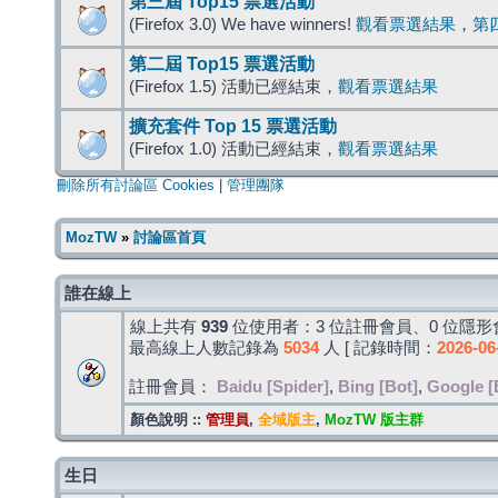
第三屆 Top15 票選活動
(Firefox 3.0) We have winners!
觀看票選結果
，
第
第二屆 Top15 票選活動
(Firefox 1.5) 活動已經結束，
觀看票選結果
擴充套件 Top 15 票選活動
(Firefox 1.0) 活動已經結束，
觀看票選結果
刪除所有討論區 Cookies
|
管理團隊
MozTW
»
討論區首頁
誰在線上
線上共有
939
位使用者：3 位註冊會員、0 位隱形會
最高線上人數記錄為
5034
人 [ 記錄時間：
2026-06
註冊會員：
Baidu [Spider]
,
Bing [Bot]
,
Google [
顏色說明 ::
管理員
,
全域版主
,
MozTW 版主群
生日