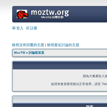
=
登入
註冊
檢視沒有回覆的主題
|
檢視最近討論的主題
MozTW
»
討論區首頁
因為大量廣告入
如現有會員發現無法正常使用，請至 Telegra