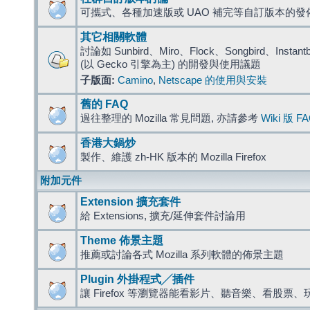
可攜式、各種加速版或 UAO 補完等自訂版本的發
其它相關軟體
討論如 Sunbird、Miro、Flock、Songbird、Instantbird
(以 Gecko 引擎為主) 的開發與使用議題
子版面:
Camino
,
Netscape 的使用與安裝
舊的 FAQ
過往整理的 Mozilla 常見問題, 亦請參考
Wiki 版 F
香港大鍋炒
製作、維護 zh-HK 版本的 Mozilla Firefox
附加元件
Extension 擴充套件
給 Extensions, 擴充/延伸套件討論用
Theme 佈景主題
推薦或討論各式 Mozilla 系列軟體的佈景主題
Plugin 外掛程式╱插件
讓 Firefox 等瀏覽器能看影片、聽音樂、看股