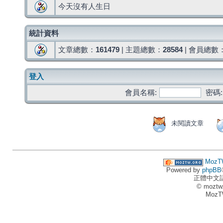
今天沒有人生日
統計資料
文章總數：
161479
| 主題總數：
28584
| 會員總數
登入
會員名稱:
密碼:
未閱讀文章
MozT
Powered by
phpBB
正體中文
© moztw
MozT