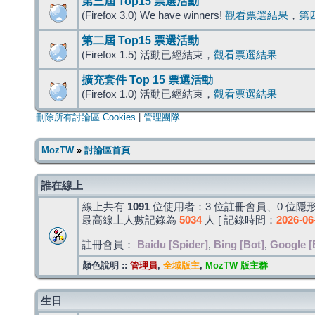
第三屆 Top15 票選活動
(Firefox 3.0) We have winners!
觀看票選結果
，
第
第二屆 Top15 票選活動
(Firefox 1.5) 活動已經結束，
觀看票選結果
擴充套件 Top 15 票選活動
(Firefox 1.0) 活動已經結束，
觀看票選結果
刪除所有討論區 Cookies
|
管理團隊
MozTW
»
討論區首頁
誰在線上
線上共有
1091
位使用者：3 位註冊會員、0 位隱形
最高線上人數記錄為
5034
人 [ 記錄時間：
2026-06
註冊會員：
Baidu [Spider]
,
Bing [Bot]
,
Google [
顏色說明 ::
管理員
,
全域版主
,
MozTW 版主群
生日