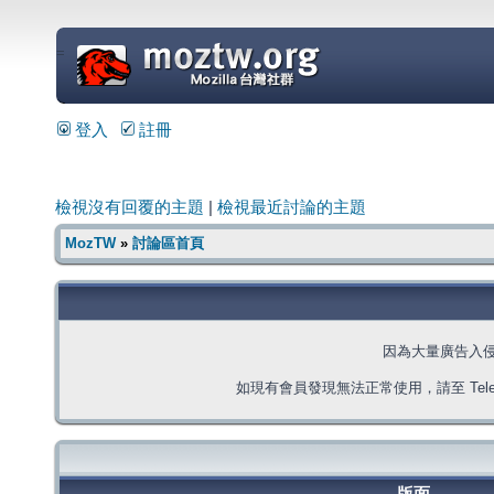
=
登入
註冊
檢視沒有回覆的主題
|
檢視最近討論的主題
MozTW
»
討論區首頁
因為大量廣告入
如現有會員發現無法正常使用，請至 Telegra