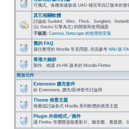
可攜式、各種加速版或 UAO 補完等自訂版本的發
其它相關軟體
討論如 Sunbird、Miro、Flock、Songbird、Instantbird
(以 Gecko 引擎為主) 的開發與使用議題
子版面:
Camino
,
Netscape 的使用與安裝
舊的 FAQ
過往整理的 Mozilla 常見問題, 亦請參考
Wiki 版 F
香港大鍋炒
製作、維護 zh-HK 版本的 Mozilla Firefox
附加元件
Extension 擴充套件
給 Extensions, 擴充/延伸套件討論用
Theme 佈景主題
推薦或討論各式 Mozilla 系列軟體的佈景主題
Plugin 外掛程式╱插件
讓 Firefox 等瀏覽器能看影片、聽音樂、看股