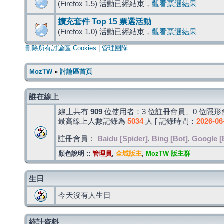
(Firefox 1.5) 活動已經結束，
觀看票選結果
擴充套件 Top 15 票選活動
(Firefox 1.0) 活動已經結束，
觀看票選結果
刪除所有討論區 Cookies
|
管理團隊
MozTW
»
討論區首頁
誰在線上
線上共有
909
位使用者：3 位註冊會員、0 位隱形會
最高線上人數記錄為
5034
人 [ 記錄時間：
2026-06
註冊會員：
Baidu [Spider]
,
Bing [Bot]
,
Google [
顏色說明 ::
管理員
,
全域版主
,
MozTW 版主群
生日
今天沒有人生日
統計資料