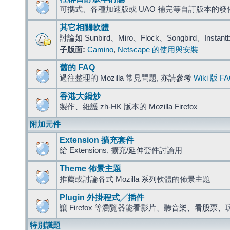
可攜式、各種加速版或 UAO 補完等自訂版本的發
其它相關軟體
討論如 Sunbird、Miro、Flock、Songbird、Instant
子版面:
Camino
,
Netscape 的使用與安裝
舊的 FAQ
過往整理的 Mozilla 常見問題, 亦請參考
Wiki 版 F
香港大鍋炒
製作、維護 zh-HK 版本的 Mozilla Firefox
附加元件
Extension 擴充套件
給 Extensions, 擴充/延伸套件討論用
Theme 佈景主題
推薦或討論各式 Mozilla 系列軟體的佈景主題
Plugin 外掛程式╱插件
讓 Firefox 等瀏覽器能看影片、聽音樂、看股
特別議題