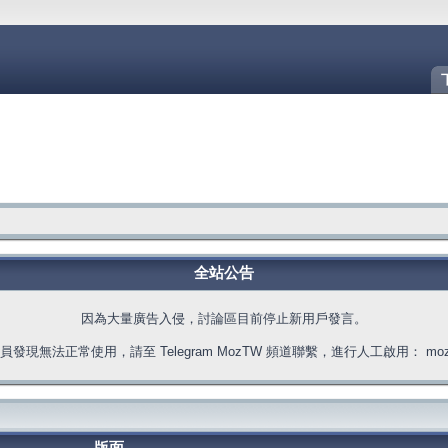
全站公告
因為大量廣告入侵，討論區目前停止新用戶發言。
發現無法正常使用，請至 Telegram MozTW 頻道聯繫，進行人工啟用： moztw.