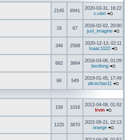
2020-03-31, 16:22
2145
8941
c.vieri
2016-02-02, 20:00
18
67
just_imagine
2020-12-13, 02:11
346
2568
Isaac1022
2016-03-06, 01:09
662
3864
bestlong
2019-01-05, 17:49
66
549
alicechan11
2012-04-08, 01:52
158
1016
Irvin
2022-09-21, 22:13
1225
3870
orange
2012-04-08, 01:52