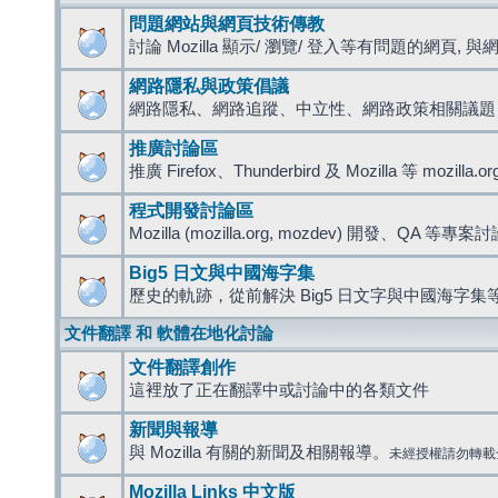
問題網站與網頁技術傳教
討論 Mozilla 顯示/ 瀏覽/ 登入等有問題的網頁, 與網路
網路隱私與政策倡議
網路隱私、網路追蹤、中立性、網路政策相關議題
推廣討論區
推廣 Firefox、Thunderbird 及 Mozilla 等 mozi
程式開發討論區
Mozilla (mozilla.org, mozdev) 開發、QA 等專案
Big5 日文與中國海字集
歷史的軌跡，從前解決 Big5 日文字與中國海字集等
文件翻譯 和 軟體在地化討論
文件翻譯創作
這裡放了正在翻譯中或討論中的各類文件
新聞與報導
與 Mozilla 有關的新聞及相關報導。
未經授權請勿轉載
Mozilla Links 中文版