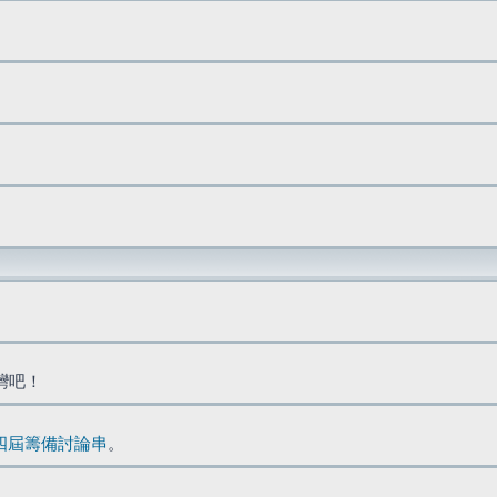
台灣吧！
四屆籌備討論串
。