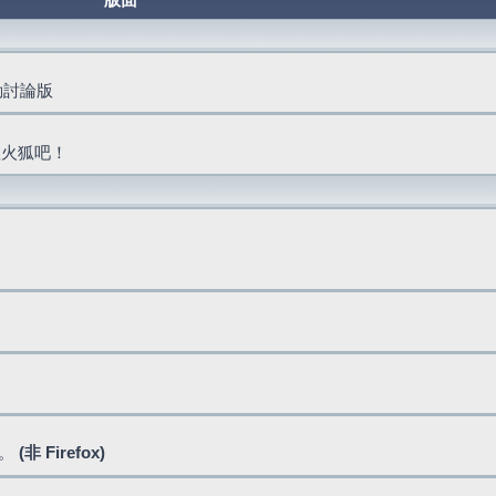
版面
活動討論版
抓火狐吧！
式。
(非 Firefox)