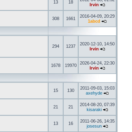
13
18
Irvin
2016-04-09, 20:29
308
1661
1abcd
2020-12-10, 14:50
294
1237
Irvin
2026-04-24, 22:30
1678
19970
Irvin
2011-09-03, 15:03
15
130
axehyde
2014-08-20, 07:39
21
21
kisaraki
2011-06-26, 14:35
13
16
josesun