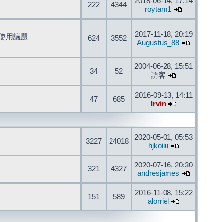
2018-06-14, 17:14
222
4344
roytam1
2017-11-18, 20:19
開發與使用議題
624
3552
Augustus_88
2004-06-28, 15:51
34
52
訪客
2016-09-13, 14:11
47
685
Irvin
2020-05-01, 05:53
3227
24018
hjkoiiu
2020-07-16, 20:30
321
4327
andresjames
2016-11-08, 15:22
151
589
alorriel