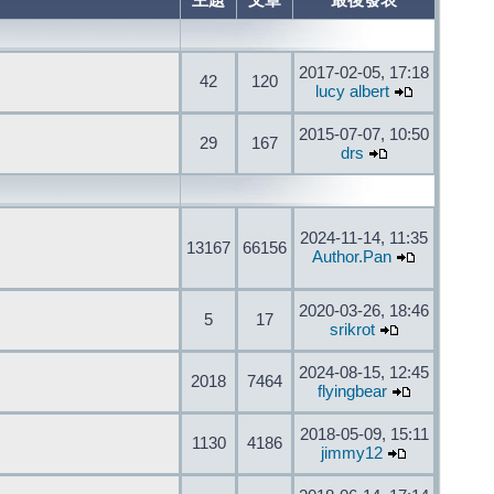
主題
文章
最後發表
2017-02-05, 17:18
42
120
lucy albert
2015-07-07, 10:50
29
167
drs
2024-11-14, 11:35
13167
66156
Author.Pan
2020-03-26, 18:46
5
17
srikrot
2024-08-15, 12:45
2018
7464
flyingbear
2018-05-09, 15:11
1130
4186
jimmy12