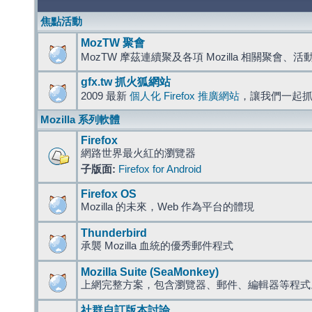
焦點活動
MozTW 聚會
MozTW 摩茲連續聚及各項 Mozilla 相關聚會、
gfx.tw 抓火狐網站
2009 最新
個人化 Firefox 推廣網站
，讓我們一起
Mozilla 系列軟體
Firefox
網路世界最火紅的瀏覽器
子版面:
Firefox for Android
Firefox OS
Mozilla 的未來，Web 作為平台的體現
Thunderbird
承襲 Mozilla 血統的優秀郵件程式
Mozilla Suite (SeaMonkey)
上網完整方案，包含瀏覽器、郵件、編輯器等程
社群自訂版本討論