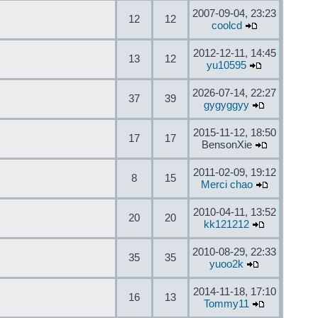
2007-09-04, 23:23
12
12
coolcd
2012-12-11, 14:45
13
12
yu10595
2026-07-14, 22:27
37
39
gygyggyy
2015-11-12, 18:50
17
17
BensonXie
2011-02-09, 19:12
8
15
Merci chao
2010-04-11, 13:52
20
20
kk121212
2010-08-29, 22:33
35
35
yuoo2k
2014-11-18, 17:10
16
13
Tommy11