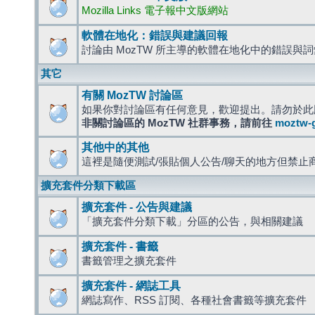
Mozilla Links 電子報中文版網站
軟體在地化：錯誤與建議回報
討論由 MozTW 所主導的軟體在地化中的錯誤與
其它
有關 MozTW 討論區
如果你對討論區有任何意見，歡迎提出。請勿於此
非關討論區的 MozTW 社群事務，請前往
moztw-
其他中的其他
這裡是隨便測試/張貼個人公告/聊天的地方但禁止
擴充套件分類下載區
擴充套件 - 公告與建議
「擴充套件分類下載」分區的公告，與相關建議
擴充套件 - 書籤
書籤管理之擴充套件
擴充套件 - 網誌工具
網誌寫作、RSS 訂閱、各種社會書籤等擴充套件