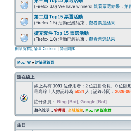
第三屆 Top15 票選活動
(Firefox 3.0) We have winners!
觀看票選結果
，
第
第二屆 Top15 票選活動
(Firefox 1.5) 活動已經結束，
觀看票選結果
擴充套件 Top 15 票選活動
(Firefox 1.0) 活動已經結束，
觀看票選結果
刪除所有討論區 Cookies
|
管理團隊
MozTW
»
討論區首頁
誰在線上
線上共有
1091
位使用者：2 位註冊會員、0 位隱形
最高線上人數記錄為
5034
人 [ 記錄時間：
2026-06
註冊會員：
Bing [Bot]
,
Google [Bot]
顏色說明 ::
管理員
,
全域版主
,
MozTW 版主群
生日