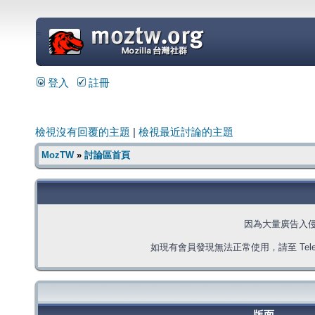
=
登入
註冊
檢視沒有回覆的主題
|
檢視最近討論的主題
MozTW
»
討論區首頁
因為大量廣告入
如現有會員發現無法正常使用，請至 Telegra