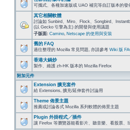
可攜式、各種加速版或 UAO 補完等自訂版本的發
其它相關軟體
討論如 Sunbird、Miro、Flock、Songbird、Instantbird
(以 Gecko 引擎為主) 的開發與使用議題
子版面:
Camino
,
Netscape 的使用與安裝
舊的 FAQ
過往整理的 Mozilla 常見問題, 亦請參考
Wiki 版 F
香港大鍋炒
製作、維護 zh-HK 版本的 Mozilla Firefox
附加元件
Extension 擴充套件
給 Extensions, 擴充/延伸套件討論用
Theme 佈景主題
推薦或討論各式 Mozilla 系列軟體的佈景主題
Plugin 外掛程式╱插件
讓 Firefox 等瀏覽器能看影片、聽音樂、看股