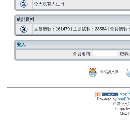
今天沒有人生日
統計資料
文章總數：
161479
| 主題總數：
28584
| 會員總數
登入
會員名稱:
密碼:
未閱讀文章
MozT
Powered by
phpBB
正體中文
© moztw
MozT