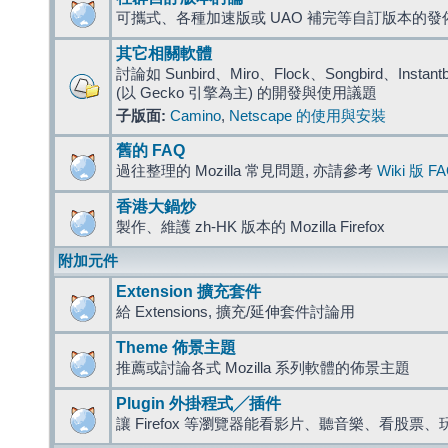
可攜式、各種加速版或 UAO 補完等自訂版本的發
其它相關軟體
討論如 Sunbird、Miro、Flock、Songbird、Instantbird
(以 Gecko 引擎為主) 的開發與使用議題
子版面:
Camino
,
Netscape 的使用與安裝
舊的 FAQ
過往整理的 Mozilla 常見問題, 亦請參考
Wiki 版 F
香港大鍋炒
製作、維護 zh-HK 版本的 Mozilla Firefox
附加元件
Extension 擴充套件
給 Extensions, 擴充/延伸套件討論用
Theme 佈景主題
推薦或討論各式 Mozilla 系列軟體的佈景主題
Plugin 外掛程式╱插件
讓 Firefox 等瀏覽器能看影片、聽音樂、看股