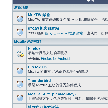
版面
焦點活動
MozTW 聚會
MozTW 摩茲連續聚及各項 Mozilla 相關聚會、
gfx.tw 抓火狐網站
2009 最新
個人化 Firefox 推廣網站
，讓我們一起
Mozilla 系列軟體
Firefox
網路世界最火紅的瀏覽器
子版面:
Firefox for Android
Firefox OS
Mozilla 的未來，Web 作為平台的體現
Thunderbird
承襲 Mozilla 血統的優秀郵件程式
Mozilla Suite (SeaMonkey)
上網完整方案，包含瀏覽器、郵件、編輯器等程
社群自訂版本討論