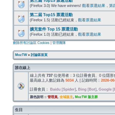
第三屆 Top15 票選活動
(Firefox 3.0) We have winners!
觀看票選結果
，
第
第二屆 Top15 票選活動
(Firefox 1.5) 活動已經結束，
觀看票選結果
擴充套件 Top 15 票選活動
(Firefox 1.0) 活動已經結束，
觀看票選結果
刪除所有討論區 Cookies
|
管理團隊
MozTW
»
討論區首頁
誰在線上
線上共有
737
位使用者：3 位註冊會員、0 位隱形會
最高線上人數記錄為
5034
人 [ 記錄時間：
2026-06
註冊會員：
Baidu [Spider]
,
Bing [Bot]
,
Google [
顏色說明 ::
管理員
,
全域版主
,
MozTW 版主群
生日