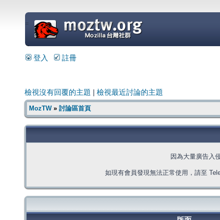
=
登入
註冊
檢視沒有回覆的主題
|
檢視最近討論的主題
MozTW
»
討論區首頁
因為大量廣告入
如現有會員發現無法正常使用，請至 Telegra