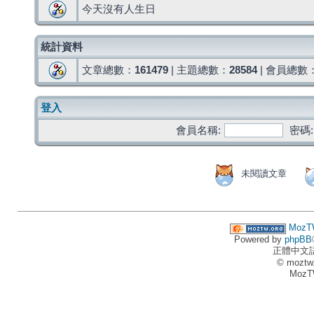
今天沒有人生日
統計資料
文章總數：
161479
| 主題總數：
28584
| 會員總數
登入
會員名稱:
密碼:
未閱讀文章
MozT
Powered by
phpBB
正體中文
© moztw
MozT