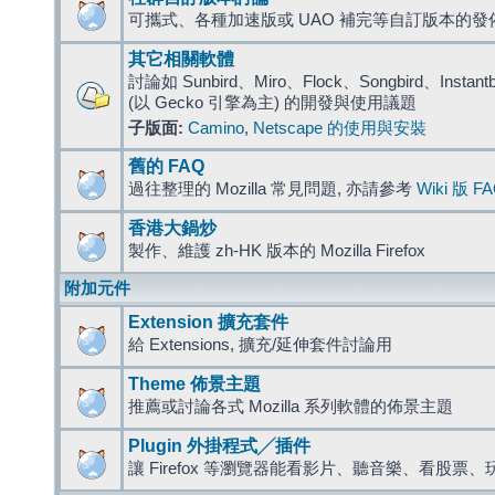
可攜式、各種加速版或 UAO 補完等自訂版本的發
其它相關軟體
討論如 Sunbird、Miro、Flock、Songbird、Instantbird
(以 Gecko 引擎為主) 的開發與使用議題
子版面:
Camino
,
Netscape 的使用與安裝
舊的 FAQ
過往整理的 Mozilla 常見問題, 亦請參考
Wiki 版 F
香港大鍋炒
製作、維護 zh-HK 版本的 Mozilla Firefox
附加元件
Extension 擴充套件
給 Extensions, 擴充/延伸套件討論用
Theme 佈景主題
推薦或討論各式 Mozilla 系列軟體的佈景主題
Plugin 外掛程式╱插件
讓 Firefox 等瀏覽器能看影片、聽音樂、看股