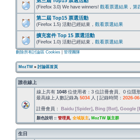
第三屆 Top15 票選活動
(Firefox 3.0) We have winners!
觀看票選結果
，
第
第二屆 Top15 票選活動
(Firefox 1.5) 活動已經結束，
觀看票選結果
擴充套件 Top 15 票選活動
(Firefox 1.0) 活動已經結束，
觀看票選結果
刪除所有討論區 Cookies
|
管理團隊
MozTW
»
討論區首頁
誰在線上
線上共有
1048
位使用者：3 位註冊會員、0 位隱形
最高線上人數記錄為
5034
人 [ 記錄時間：
2026-06
註冊會員：
Baidu [Spider]
,
Bing [Bot]
,
Google [
顏色說明 ::
管理員
,
全域版主
,
MozTW 版主群
生日