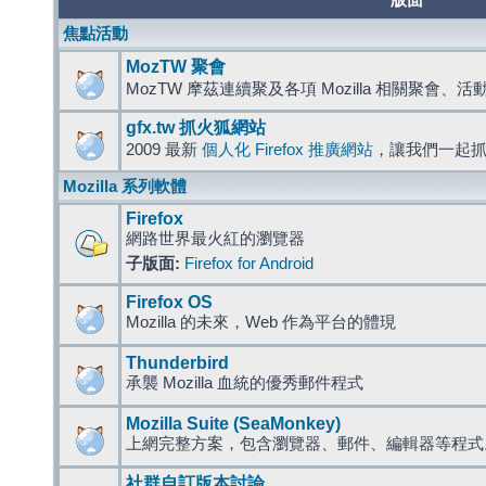
版面
焦點活動
MozTW 聚會
MozTW 摩茲連續聚及各項 Mozilla 相關聚會、
gfx.tw 抓火狐網站
2009 最新
個人化 Firefox 推廣網站
，讓我們一起
Mozilla 系列軟體
Firefox
網路世界最火紅的瀏覽器
子版面:
Firefox for Android
Firefox OS
Mozilla 的未來，Web 作為平台的體現
Thunderbird
承襲 Mozilla 血統的優秀郵件程式
Mozilla Suite (SeaMonkey)
上網完整方案，包含瀏覽器、郵件、編輯器等程
社群自訂版本討論