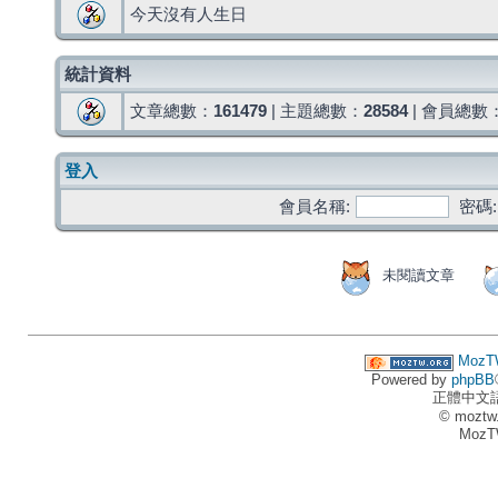
今天沒有人生日
統計資料
文章總數：
161479
| 主題總數：
28584
| 會員總數
登入
會員名稱:
密碼:
未閱讀文章
MozT
Powered by
phpBB
正體中文
© moztw
MozT