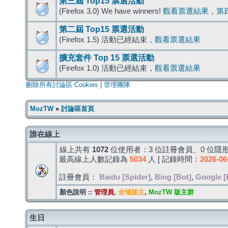
第三屆 Top15 票選活動
(Firefox 3.0) We have winners!
觀看票選結果
，
第
第二屆 Top15 票選活動
(Firefox 1.5) 活動已經結束，
觀看票選結果
擴充套件 Top 15 票選活動
(Firefox 1.0) 活動已經結束，
觀看票選結果
刪除所有討論區 Cookies
|
管理團隊
MozTW
»
討論區首頁
誰在線上
線上共有
1072
位使用者：3 位註冊會員、0 位隱形
最高線上人數記錄為
5034
人 [ 記錄時間：
2026-06
註冊會員：
Baidu [Spider]
,
Bing [Bot]
,
Google [
顏色說明 ::
管理員
,
全域版主
,
MozTW 版主群
生日