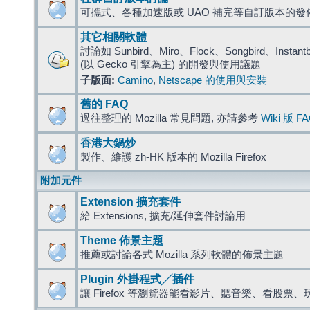
可攜式、各種加速版或 UAO 補完等自訂版本的發
其它相關軟體
討論如 Sunbird、Miro、Flock、Songbird、Instantbird
(以 Gecko 引擎為主) 的開發與使用議題
子版面:
Camino
,
Netscape 的使用與安裝
舊的 FAQ
過往整理的 Mozilla 常見問題, 亦請參考
Wiki 版 F
香港大鍋炒
製作、維護 zh-HK 版本的 Mozilla Firefox
附加元件
Extension 擴充套件
給 Extensions, 擴充/延伸套件討論用
Theme 佈景主題
推薦或討論各式 Mozilla 系列軟體的佈景主題
Plugin 外掛程式╱插件
讓 Firefox 等瀏覽器能看影片、聽音樂、看股