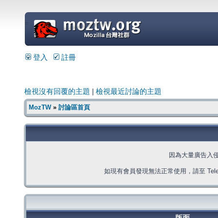
=
登入
註冊
檢視沒有回覆的主題
|
檢視最近討論的主題
MozTW
»
討論區首頁
因為大量廣告入
如現有會員發現無法正常使用，請至 Telegra