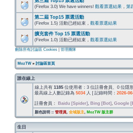
第三屆 Top15 票選活動
(Firefox 3.0) We have winners!
觀看票選結果
，
第
第二屆 Top15 票選活動
(Firefox 1.5) 活動已經結束，
觀看票選結果
擴充套件 Top 15 票選活動
(Firefox 1.0) 活動已經結束，
觀看票選結果
刪除所有討論區 Cookies
|
管理團隊
MozTW
»
討論區首頁
誰在線上
線上共有
1185
位使用者：3 位註冊會員、0 位隱形
最高線上人數記錄為
5034
人 [ 記錄時間：
2026-06
註冊會員：
Baidu [Spider]
,
Bing [Bot]
,
Google [
顏色說明 ::
管理員
,
全域版主
,
MozTW 版主群
生日