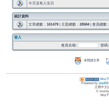
今天沒有人生日
統計資料
文章總數：
161479
| 主題總數：
28584
| 會員總數
登入
會員名稱:
密碼:
未閱讀文章
MozT
Powered by
phpBB
正體中文
© moztw
MozT