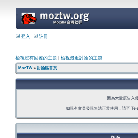
=
登入
註冊
檢視沒有回覆的主題
|
檢視最近討論的主題
MozTW
»
討論區首頁
因為大量廣告入
如現有會員發現無法正常使用，請至 Telegra