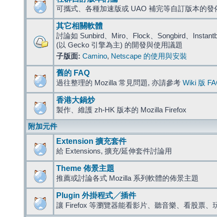
可攜式、各種加速版或 UAO 補完等自訂版本的發
其它相關軟體
討論如 Sunbird、Miro、Flock、Songbird、Instantbird
(以 Gecko 引擎為主) 的開發與使用議題
子版面:
Camino
,
Netscape 的使用與安裝
舊的 FAQ
過往整理的 Mozilla 常見問題, 亦請參考
Wiki 版 F
香港大鍋炒
製作、維護 zh-HK 版本的 Mozilla Firefox
附加元件
Extension 擴充套件
給 Extensions, 擴充/延伸套件討論用
Theme 佈景主題
推薦或討論各式 Mozilla 系列軟體的佈景主題
Plugin 外掛程式╱插件
讓 Firefox 等瀏覽器能看影片、聽音樂、看股