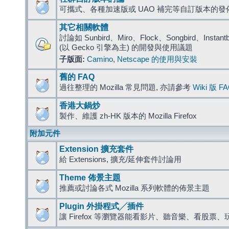
可攜式、各種加速版或 UAO 補完等自訂版本的發
其它相關軟體
討論如 Sunbird、Miro、Flock、Songbird、Instantbird
(以 Gecko 引擎為主) 的開發與使用議題
子版面:
Camino
,
Netscape 的使用與安裝
舊的 FAQ
過往整理的 Mozilla 常見問題, 亦請參考
Wiki 版 F
香港大鍋炒
製作、維護 zh-HK 版本的 Mozilla Firefox
附加元件
Extension 擴充套件
給 Extensions, 擴充/延伸套件討論用
Theme 佈景主題
推薦或討論各式 Mozilla 系列軟體的佈景主題
Plugin 外掛程式╱插件
讓 Firefox 等瀏覽器能看影片、聽音樂、看股