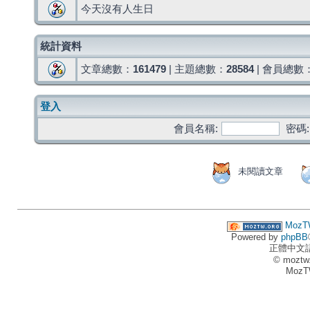
今天沒有人生日
統計資料
文章總數：
161479
| 主題總數：
28584
| 會員總數
登入
會員名稱:
密碼:
未閱讀文章
MozT
Powered by
phpBB
正體中文
© moztw
MozT