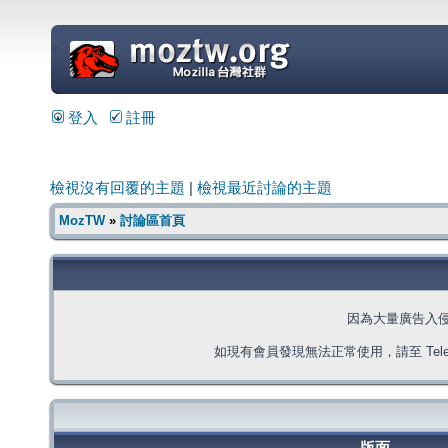
=
登入
註冊
檢視沒有回覆的主題
|
檢視最近討論的主題
MozTW
»
討論區首頁
因為大量廣告入
如現有會員發現無法正常使用，請至 Telegra