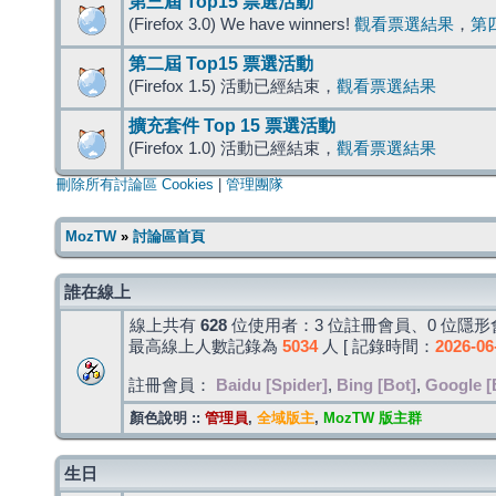
第三屆 Top15 票選活動
(Firefox 3.0) We have winners!
觀看票選結果
，
第
第二屆 Top15 票選活動
(Firefox 1.5) 活動已經結束，
觀看票選結果
擴充套件 Top 15 票選活動
(Firefox 1.0) 活動已經結束，
觀看票選結果
刪除所有討論區 Cookies
|
管理團隊
MozTW
»
討論區首頁
誰在線上
線上共有
628
位使用者：3 位註冊會員、0 位隱形會
最高線上人數記錄為
5034
人 [ 記錄時間：
2026-06
註冊會員：
Baidu [Spider]
,
Bing [Bot]
,
Google [
顏色說明 ::
管理員
,
全域版主
,
MozTW 版主群
生日