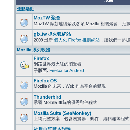
版面
焦點活動
MozTW 聚會
MozTW 摩茲連續聚及各項 Mozilla 相關聚會、
gfx.tw 抓火狐網站
2009 最新
個人化 Firefox 推廣網站
，讓我們一起
Mozilla 系列軟體
Firefox
網路世界最火紅的瀏覽器
子版面:
Firefox for Android
Firefox OS
Mozilla 的未來，Web 作為平台的體現
Thunderbird
承襲 Mozilla 血統的優秀郵件程式
Mozilla Suite (SeaMonkey)
上網完整方案，包含瀏覽器、郵件、編輯器等程
社群自訂版本討論