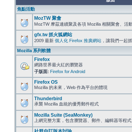
版面
焦點活動
MozTW 聚會
MozTW 摩茲連續聚及各項 Mozilla 相關聚會、
gfx.tw 抓火狐網站
2009 最新
個人化 Firefox 推廣網站
，讓我們一起
Mozilla 系列軟體
Firefox
網路世界最火紅的瀏覽器
子版面:
Firefox for Android
Firefox OS
Mozilla 的未來，Web 作為平台的體現
Thunderbird
承襲 Mozilla 血統的優秀郵件程式
Mozilla Suite (SeaMonkey)
上網完整方案，包含瀏覽器、郵件、編輯器等程
社群自訂版本討論