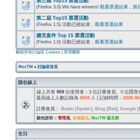
第三屆 Top15 票選活動
(Firefox 3.0) We have winners!
觀看票選結果
，
第
第二屆 Top15 票選活動
(Firefox 1.5) 活動已經結束，
觀看票選結果
擴充套件 Top 15 票選活動
(Firefox 1.0) 活動已經結束，
觀看票選結果
刪除所有討論區 Cookies
|
管理團隊
MozTW
»
討論區首頁
誰在線上
線上共有
959
位使用者：3 位註冊會員、0 位隱形會
最高線上人數記錄為
5034
人 [ 記錄時間：
2026-06
註冊會員：
Baidu [Spider]
,
Bing [Bot]
,
Google [
顏色說明 ::
管理員
,
全域版主
,
MozTW 版主群
生日