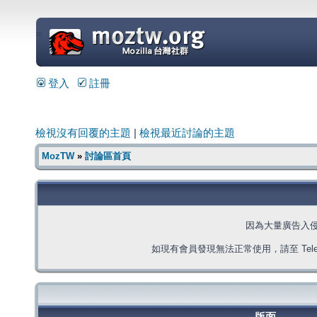
=
登入
註冊
檢視沒有回覆的主題
|
檢視最近討論的主題
MozTW
»
討論區首頁
因為大量廣告入
如現有會員發現無法正常使用，請至 Telegra