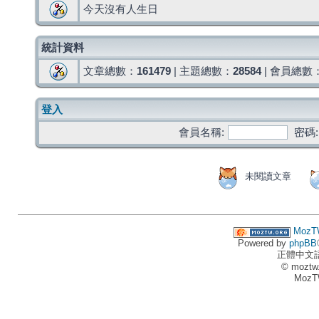
今天沒有人生日
統計資料
文章總數：
161479
| 主題總數：
28584
| 會員總數
登入
會員名稱:
密碼:
未閱讀文章
MozT
Powered by
phpBB
正體中文
© moztw
MozT