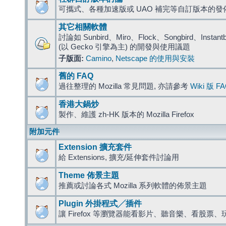
可攜式、各種加速版或 UAO 補完等自訂版本的發
其它相關軟體
討論如 Sunbird、Miro、Flock、Songbird、Instantbird
(以 Gecko 引擎為主) 的開發與使用議題
子版面:
Camino
,
Netscape 的使用與安裝
舊的 FAQ
過往整理的 Mozilla 常見問題, 亦請參考
Wiki 版 F
香港大鍋炒
製作、維護 zh-HK 版本的 Mozilla Firefox
附加元件
Extension 擴充套件
給 Extensions, 擴充/延伸套件討論用
Theme 佈景主題
推薦或討論各式 Mozilla 系列軟體的佈景主題
Plugin 外掛程式╱插件
讓 Firefox 等瀏覽器能看影片、聽音樂、看股