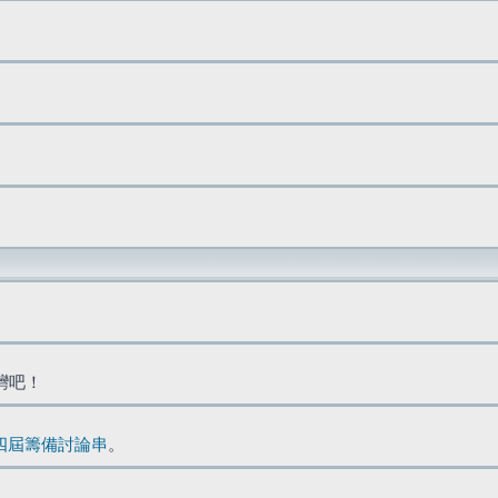
台灣吧！
四屆籌備討論串
。