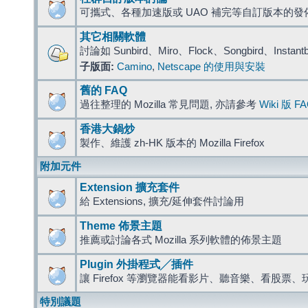
可攜式、各種加速版或 UAO 補完等自訂版本的發
其它相關軟體
討論如 Sunbird、Miro、Flock、Songbird、Instant
子版面:
Camino
,
Netscape 的使用與安裝
舊的 FAQ
過往整理的 Mozilla 常見問題, 亦請參考
Wiki 版 F
香港大鍋炒
製作、維護 zh-HK 版本的 Mozilla Firefox
附加元件
Extension 擴充套件
給 Extensions, 擴充/延伸套件討論用
Theme 佈景主題
推薦或討論各式 Mozilla 系列軟體的佈景主題
Plugin 外掛程式╱插件
讓 Firefox 等瀏覽器能看影片、聽音樂、看股
特別議題