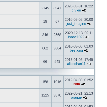
2020-03-31, 16:22
2145
8941
c.vieri
2016-02-02, 20:00
18
67
just_imagine
2020-12-13, 02:11
346
2568
Isaac1022
2016-03-06, 01:09
662
3864
bestlong
2019-01-05, 17:49
66
549
alicechan11
2012-04-08, 01:52
158
1016
Irvin
2022-09-21, 22:13
1225
3870
orange
2012-04-08, 01:52