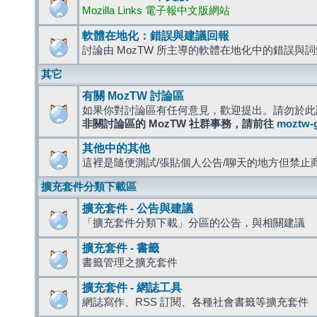
Mozilla Links 電子報中文版網站
軟體在地化：錯誤與建議回報
討論由 MozTW 所主導的軟體在地化中的錯誤與
其它
有關 MozTW 討論區
如果你對討論區有任何意見，歡迎提出。請勿於此
非關討論區的 MozTW 社群事務，請前往
moztw-
其他中的其他
這裡是隨便測試/張貼個人公告/聊天的地方但禁止
擴充套件分類下載區
擴充套件 - 公告與建議
「擴充套件分類下載」分區的公告，與相關建議
擴充套件 - 書籤
書籤管理之擴充套件
擴充套件 - 網誌工具
網誌寫作、RSS 訂閱、各種社會書籤等擴充套件