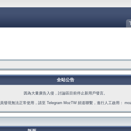
全站公告
因為大量廣告入侵，討論區目前停止新用戶發言。
發現無法正常使用，請至 Telegram MozTW 頻道聯繫，進行人工啟用： moztw.