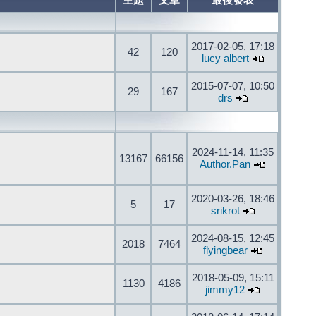
主題
文章
最後發表
2017-02-05, 17:18
42
120
lucy albert
2015-07-07, 10:50
29
167
drs
2024-11-14, 11:35
13167
66156
Author.Pan
2020-03-26, 18:46
5
17
srikrot
2024-08-15, 12:45
2018
7464
flyingbear
2018-05-09, 15:11
1130
4186
jimmy12