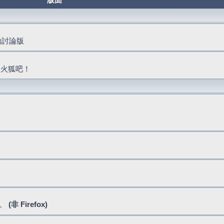
版面
活動討論版
抓火狐吧！
式。
(非 Firefox)