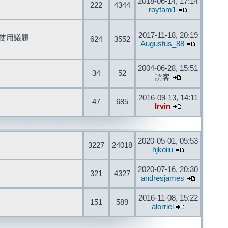
2018-06-14, 17:14
222
4344
roytam1
2017-11-18, 20:19
開發與使用議題
624
3552
Augustus_88
2004-06-28, 15:51
34
52
訪客
2016-09-13, 14:11
47
685
Irvin
2020-05-01, 05:53
3227
24018
hjkoiiu
2020-07-16, 20:30
321
4327
andresjames
2016-11-08, 15:22
151
589
alorriel