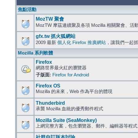
焦點活動
MozTW 聚會
MozTW 摩茲連續聚及各項 Mozilla 相關聚會、
gfx.tw 抓火狐網站
2009 最新
個人化 Firefox 推廣網站
，讓我們一起
Mozilla 系列軟體
Firefox
網路世界最火紅的瀏覽器
子版面:
Firefox for Android
Firefox OS
Mozilla 的未來，Web 作為平台的體現
Thunderbird
承襲 Mozilla 血統的優秀郵件程式
Mozilla Suite (SeaMonkey)
上網完整方案，包含瀏覽器、郵件、編輯器等程
社群自訂版本討論