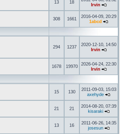
13
18
Irvin
2016-04-09, 20:29
308
1661
1abcd
2020-12-10, 14:50
294
1237
Irvin
2026-04-24, 22:30
1678
19970
Irvin
2011-09-03, 15:03
15
130
axehyde
2014-08-20, 07:39
21
21
kisaraki
2011-06-26, 14:35
13
16
josesun