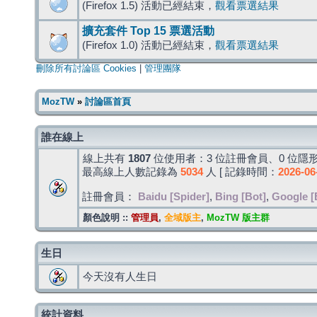
(Firefox 1.5) 活動已經結束，
觀看票選結果
擴充套件 Top 15 票選活動
(Firefox 1.0) 活動已經結束，
觀看票選結果
刪除所有討論區 Cookies
|
管理團隊
MozTW
»
討論區首頁
誰在線上
線上共有
1807
位使用者：3 位註冊會員、0 位隱形
最高線上人數記錄為
5034
人 [ 記錄時間：
2026-06
註冊會員：
Baidu [Spider]
,
Bing [Bot]
,
Google [
顏色說明 ::
管理員
,
全域版主
,
MozTW 版主群
生日
今天沒有人生日
統計資料