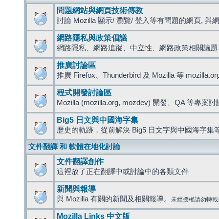
問題網站與網頁技術傳教
討論 Mozilla 顯示/ 瀏覽/ 登入等有問題的網頁, 與網路
網路隱私與政策倡議
網路隱私、網路追蹤、中立性、網路政策相關議題
推廣討論區
推廣 Firefox、Thunderbird 及 Mozilla 等 mozi
程式開發討論區
Mozilla (mozilla.org, mozdev) 開發、QA 等專案
Big5 日文與中國海字集
歷史的軌跡，從前解決 Big5 日文字與中國海字集等
文件翻譯 和 軟體在地化討論
文件翻譯創作
這裡放了正在翻譯中或討論中的各類文件
新聞與報導
與 Mozilla 有關的新聞及相關報導。
未經授權請勿轉載
Mozilla Links 中文版