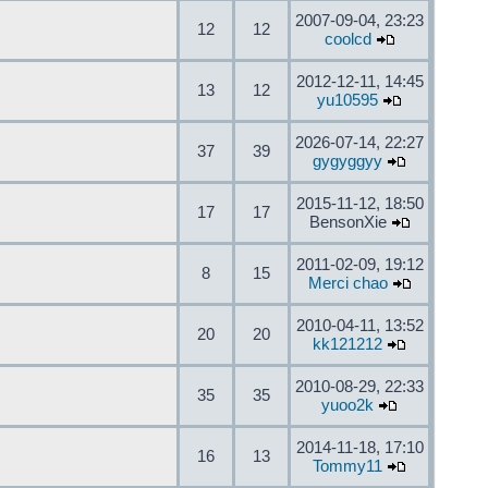
2007-09-04, 23:23
12
12
coolcd
2012-12-11, 14:45
13
12
yu10595
2026-07-14, 22:27
37
39
gygyggyy
2015-11-12, 18:50
17
17
BensonXie
2011-02-09, 19:12
8
15
Merci chao
2010-04-11, 13:52
20
20
kk121212
2010-08-29, 22:33
35
35
yuoo2k
2014-11-18, 17:10
16
13
Tommy11