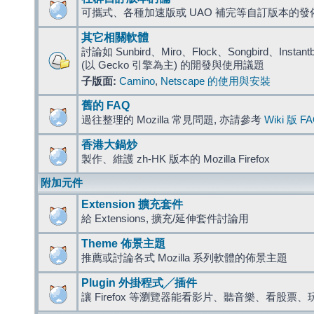
可攜式、各種加速版或 UAO 補完等自訂版本的發
其它相關軟體
討論如 Sunbird、Miro、Flock、Songbird、Instantbird
(以 Gecko 引擎為主) 的開發與使用議題
子版面:
Camino
,
Netscape 的使用與安裝
舊的 FAQ
過往整理的 Mozilla 常見問題, 亦請參考
Wiki 版 F
香港大鍋炒
製作、維護 zh-HK 版本的 Mozilla Firefox
附加元件
Extension 擴充套件
給 Extensions, 擴充/延伸套件討論用
Theme 佈景主題
推薦或討論各式 Mozilla 系列軟體的佈景主題
Plugin 外掛程式╱插件
讓 Firefox 等瀏覽器能看影片、聽音樂、看股