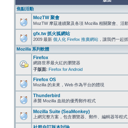
版面
焦點活動
MozTW 聚會
MozTW 摩茲連續聚及各項 Mozilla 相關聚會、
gfx.tw 抓火狐網站
2009 最新
個人化 Firefox 推廣網站
，讓我們一起
Mozilla 系列軟體
Firefox
網路世界最火紅的瀏覽器
子版面:
Firefox for Android
Firefox OS
Mozilla 的未來，Web 作為平台的體現
Thunderbird
承襲 Mozilla 血統的優秀郵件程式
Mozilla Suite (SeaMonkey)
上網完整方案，包含瀏覽器、郵件、編輯器等程
社群自訂版本討論