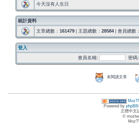
今天沒有人生日
統計資料
文章總數：
161479
| 主題總數：
28584
| 會員總數
登入
會員名稱:
密碼:
未閱讀文章
MozT
Powered by
phpBB
正體中文
© moztw
MozT