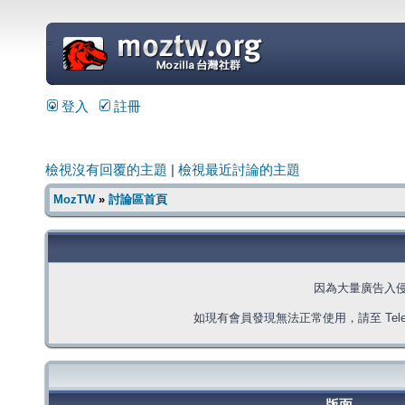
=
登入
註冊
檢視沒有回覆的主題
|
檢視最近討論的主題
MozTW
»
討論區首頁
因為大量廣告入
如現有會員發現無法正常使用，請至 Telegra