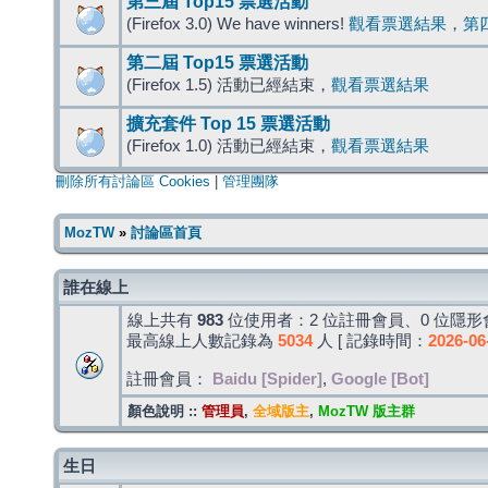
第三屆 Top15 票選活動
(Firefox 3.0) We have winners!
觀看票選結果
，
第
第二屆 Top15 票選活動
(Firefox 1.5) 活動已經結束，
觀看票選結果
擴充套件 Top 15 票選活動
(Firefox 1.0) 活動已經結束，
觀看票選結果
刪除所有討論區 Cookies
|
管理團隊
MozTW
»
討論區首頁
誰在線上
線上共有
983
位使用者：2 位註冊會員、0 位隱形會
最高線上人數記錄為
5034
人 [ 記錄時間：
2026-06
註冊會員：
Baidu [Spider]
,
Google [Bot]
顏色說明 ::
管理員
,
全域版主
,
MozTW 版主群
生日