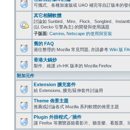
可攜式、各種加速版或 UAO 補完等自訂版本的發
其它相關軟體
討論如 Sunbird、Miro、Flock、Songbird、Instantbird
(以 Gecko 引擎為主) 的開發與使用議題
子版面:
Camino
,
Netscape 的使用與安裝
舊的 FAQ
過往整理的 Mozilla 常見問題, 亦請參考
Wiki 版 F
香港大鍋炒
製作、維護 zh-HK 版本的 Mozilla Firefox
附加元件
Extension 擴充套件
給 Extensions, 擴充/延伸套件討論用
Theme 佈景主題
推薦或討論各式 Mozilla 系列軟體的佈景主題
Plugin 外掛程式╱插件
讓 Firefox 等瀏覽器能看影片、聽音樂、看股