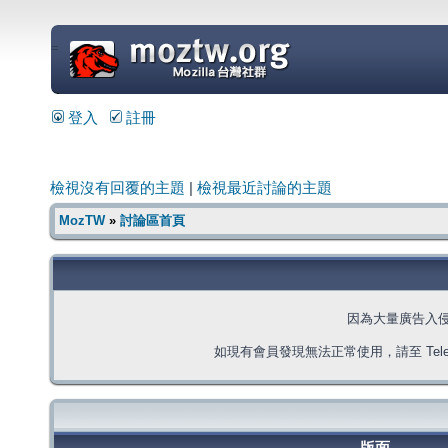
=
登入
註冊
檢視沒有回覆的主題
|
檢視最近討論的主題
MozTW
»
討論區首頁
因為大量廣告入
如現有會員發現無法正常使用，請至 Telegra