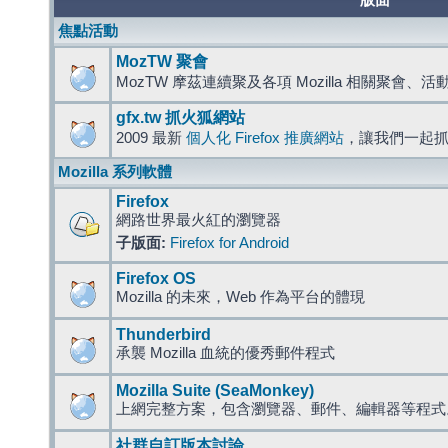
版面
焦點活動
MozTW 聚會
MozTW 摩茲連續聚及各項 Mozilla 相關聚會、
gfx.tw 抓火狐網站
2009 最新
個人化 Firefox 推廣網站
，讓我們一起
Mozilla 系列軟體
Firefox
網路世界最火紅的瀏覽器
子版面:
Firefox for Android
Firefox OS
Mozilla 的未來，Web 作為平台的體現
Thunderbird
承襲 Mozilla 血統的優秀郵件程式
Mozilla Suite (SeaMonkey)
上網完整方案，包含瀏覽器、郵件、編輯器等程
社群自訂版本討論