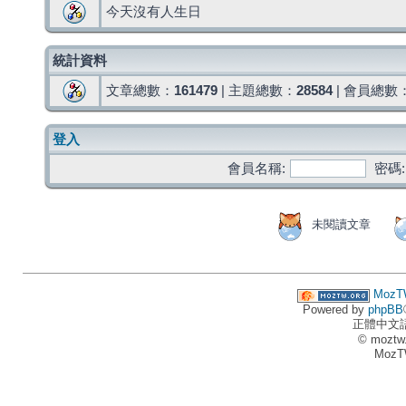
今天沒有人生日
統計資料
文章總數：
161479
| 主題總數：
28584
| 會員總數
登入
會員名稱:
密碼:
未閱讀文章
MozT
Powered by
phpBB
正體中文
© moztw
MozT