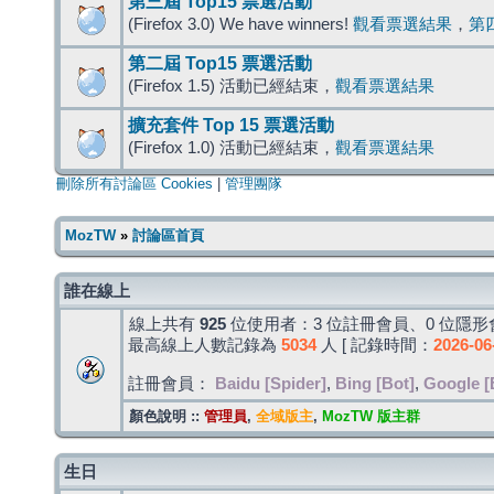
第三屆 Top15 票選活動
(Firefox 3.0) We have winners!
觀看票選結果
，
第
第二屆 Top15 票選活動
(Firefox 1.5) 活動已經結束，
觀看票選結果
擴充套件 Top 15 票選活動
(Firefox 1.0) 活動已經結束，
觀看票選結果
刪除所有討論區 Cookies
|
管理團隊
MozTW
»
討論區首頁
誰在線上
線上共有
925
位使用者：3 位註冊會員、0 位隱形會
最高線上人數記錄為
5034
人 [ 記錄時間：
2026-06
註冊會員：
Baidu [Spider]
,
Bing [Bot]
,
Google [
顏色說明 ::
管理員
,
全域版主
,
MozTW 版主群
生日