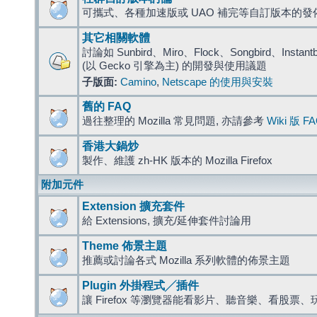
可攜式、各種加速版或 UAO 補完等自訂版本的發
其它相關軟體
討論如 Sunbird、Miro、Flock、Songbird、Instantbird
(以 Gecko 引擎為主) 的開發與使用議題
子版面:
Camino
,
Netscape 的使用與安裝
舊的 FAQ
過往整理的 Mozilla 常見問題, 亦請參考
Wiki 版 F
香港大鍋炒
製作、維護 zh-HK 版本的 Mozilla Firefox
附加元件
Extension 擴充套件
給 Extensions, 擴充/延伸套件討論用
Theme 佈景主題
推薦或討論各式 Mozilla 系列軟體的佈景主題
Plugin 外掛程式╱插件
讓 Firefox 等瀏覽器能看影片、聽音樂、看股