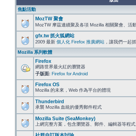
版面
焦點活動
MozTW 聚會
MozTW 摩茲連續聚及各項 Mozilla 相關聚會、
gfx.tw 抓火狐網站
2009 最新
個人化 Firefox 推廣網站
，讓我們一起
Mozilla 系列軟體
Firefox
網路世界最火紅的瀏覽器
子版面:
Firefox for Android
Firefox OS
Mozilla 的未來，Web 作為平台的體現
Thunderbird
承襲 Mozilla 血統的優秀郵件程式
Mozilla Suite (SeaMonkey)
上網完整方案，包含瀏覽器、郵件、編輯器等程
社群自訂版本討論