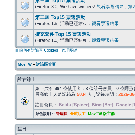
第三屆 Top15 票選活動
(Firefox 3.0) We have winners!
觀看票選結果
，
第
第二屆 Top15 票選活動
(Firefox 1.5) 活動已經結束，
觀看票選結果
擴充套件 Top 15 票選活動
(Firefox 1.0) 活動已經結束，
觀看票選結果
刪除所有討論區 Cookies
|
管理團隊
MozTW
»
討論區首頁
誰在線上
線上共有
884
位使用者：3 位註冊會員、0 位隱形會
最高線上人數記錄為
5034
人 [ 記錄時間：
2026-06
註冊會員：
Baidu [Spider]
,
Bing [Bot]
,
Google [
顏色說明 ::
管理員
,
全域版主
,
MozTW 版主群
生日