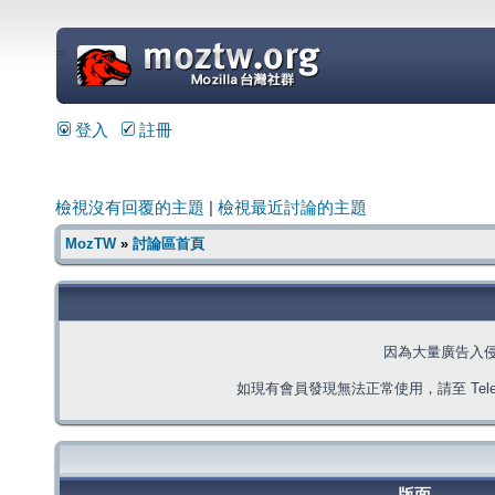
=
登入
註冊
檢視沒有回覆的主題
|
檢視最近討論的主題
MozTW
»
討論區首頁
因為大量廣告入
如現有會員發現無法正常使用，請至 Telegra