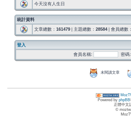
今天沒有人生日
統計資料
文章總數：
161479
| 主題總數：
28584
| 會員總數
登入
會員名稱:
密碼:
未閱讀文章
MozT
Powered by
phpBB
正體中文
© moztw
MozT