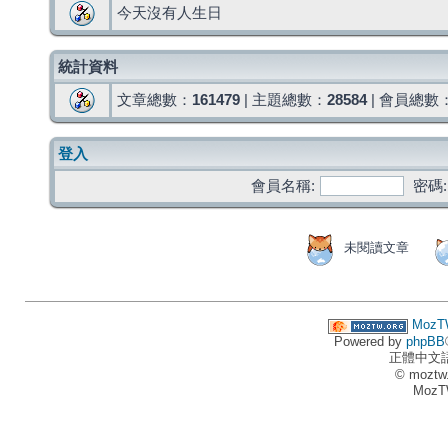
今天沒有人生日
統計資料
文章總數：
161479
| 主題總數：
28584
| 會員總數
登入
會員名稱:
密碼:
未閱讀文章
MozT
Powered by
phpBB
正體中文
© moztw
MozT