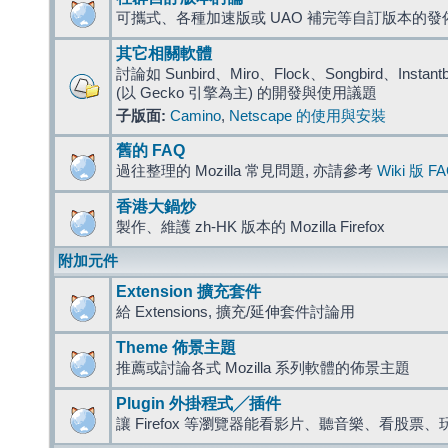
可攜式、各種加速版或 UAO 補完等自訂版本的發
其它相關軟體
討論如 Sunbird、Miro、Flock、Songbird、Instantbird
(以 Gecko 引擎為主) 的開發與使用議題
子版面:
Camino
,
Netscape 的使用與安裝
舊的 FAQ
過往整理的 Mozilla 常見問題, 亦請參考
Wiki 版 F
香港大鍋炒
製作、維護 zh-HK 版本的 Mozilla Firefox
附加元件
Extension 擴充套件
給 Extensions, 擴充/延伸套件討論用
Theme 佈景主題
推薦或討論各式 Mozilla 系列軟體的佈景主題
Plugin 外掛程式╱插件
讓 Firefox 等瀏覽器能看影片、聽音樂、看股