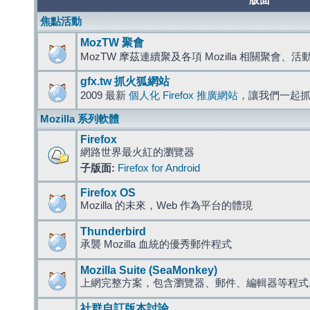
版面
焦點活動
MozTW 聚會
MozTW 摩茲連續聚及各項 Mozilla 相關聚會、
gfx.tw 抓火狐網站
2009 最新
個人化 Firefox 推廣網站
，讓我們一起
Mozilla 系列軟體
Firefox
網路世界最火紅的瀏覽器
子版面:
Firefox for Android
Firefox OS
Mozilla 的未來，Web 作為平台的體現
Thunderbird
承襲 Mozilla 血統的優秀郵件程式
Mozilla Suite (SeaMonkey)
上網完整方案，包含瀏覽器、郵件、編輯器等程
社群自訂版本討論