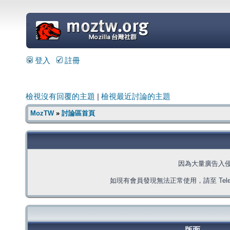
=
登入
註冊
檢視沒有回覆的主題
|
檢視最近討論的主題
MozTW
»
討論區首頁
因為大量廣告入
如現有會員發現無法正常使用，請至 Telegra