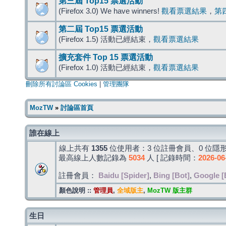
第三屆 Top15 票選活動
(Firefox 3.0) We have winners!
觀看票選結果
，
第
第二屆 Top15 票選活動
(Firefox 1.5) 活動已經結束，
觀看票選結果
擴充套件 Top 15 票選活動
(Firefox 1.0) 活動已經結束，
觀看票選結果
刪除所有討論區 Cookies
|
管理團隊
MozTW
»
討論區首頁
誰在線上
線上共有
1355
位使用者：3 位註冊會員、0 位隱形
最高線上人數記錄為
5034
人 [ 記錄時間：
2026-06
註冊會員：
Baidu [Spider]
,
Bing [Bot]
,
Google [
顏色說明 ::
管理員
,
全域版主
,
MozTW 版主群
生日