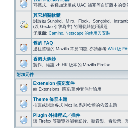
可攜式、各種加速版或 UAO 補完等自訂版本的發
其它相關軟體
討論如 Sunbird、Miro、Flock、Songbird、Instantbird
(以 Gecko 引擎為主) 的開發與使用議題
子版面:
Camino
,
Netscape 的使用與安裝
舊的 FAQ
過往整理的 Mozilla 常見問題, 亦請參考
Wiki 版 F
香港大鍋炒
製作、維護 zh-HK 版本的 Mozilla Firefox
附加元件
Extension 擴充套件
給 Extensions, 擴充/延伸套件討論用
Theme 佈景主題
推薦或討論各式 Mozilla 系列軟體的佈景主題
Plugin 外掛程式╱插件
讓 Firefox 等瀏覽器能看影片、聽音樂、看股