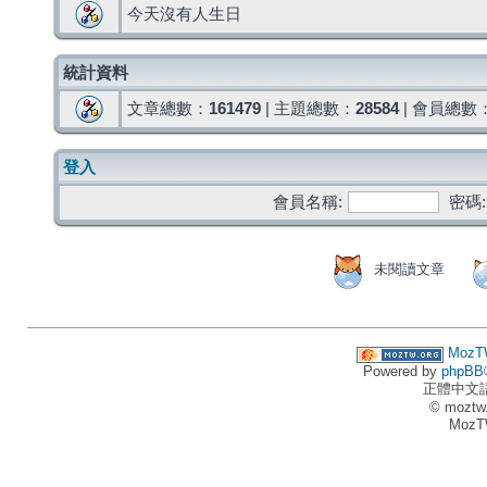
今天沒有人生日
統計資料
文章總數：
161479
| 主題總數：
28584
| 會員總數
登入
會員名稱:
密碼:
未閱讀文章
MozT
Powered by
phpBB
正體中文
© moztw
MozT