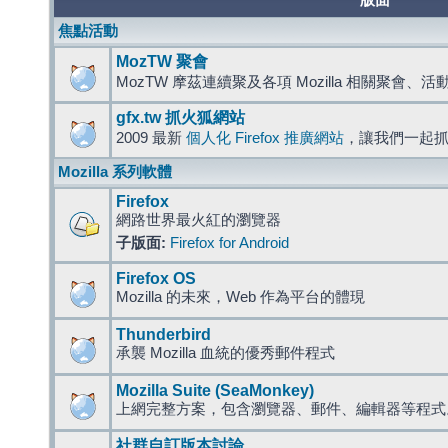
版面
焦點活動
MozTW 聚會
MozTW 摩茲連續聚及各項 Mozilla 相關聚會、
gfx.tw 抓火狐網站
2009 最新
個人化 Firefox 推廣網站
，讓我們一起
Mozilla 系列軟體
Firefox
網路世界最火紅的瀏覽器
子版面:
Firefox for Android
Firefox OS
Mozilla 的未來，Web 作為平台的體現
Thunderbird
承襲 Mozilla 血統的優秀郵件程式
Mozilla Suite (SeaMonkey)
上網完整方案，包含瀏覽器、郵件、編輯器等程
社群自訂版本討論