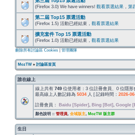
第三屆 Top15 票選活動
(Firefox 3.0) We have winners!
觀看票選結果
，
第
第二屆 Top15 票選活動
(Firefox 1.5) 活動已經結束，
觀看票選結果
擴充套件 Top 15 票選活動
(Firefox 1.0) 活動已經結束，
觀看票選結果
刪除所有討論區 Cookies
|
管理團隊
MozTW
»
討論區首頁
誰在線上
線上共有
749
位使用者：3 位註冊會員、0 位隱形會
最高線上人數記錄為
5034
人 [ 記錄時間：
2026-06
註冊會員：
Baidu [Spider]
,
Bing [Bot]
,
Google [
顏色說明 ::
管理員
,
全域版主
,
MozTW 版主群
生日