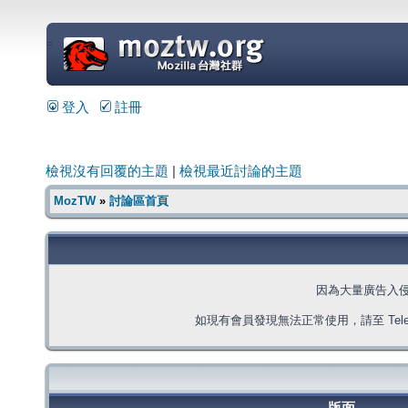
=
登入
註冊
檢視沒有回覆的主題
|
檢視最近討論的主題
MozTW
»
討論區首頁
因為大量廣告入
如現有會員發現無法正常使用，請至 Telegra