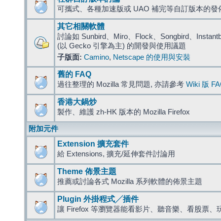
可攜式、各種加速版或 UAO 補完等自訂版本的發
其它相關軟體
討論如 Sunbird、Miro、Flock、Songbird、Instantbird
(以 Gecko 引擎為主) 的開發與使用議題
子版面:
Camino
,
Netscape 的使用與安裝
舊的 FAQ
過往整理的 Mozilla 常見問題, 亦請參考
Wiki 版 F
香港大鍋炒
製作、維護 zh-HK 版本的 Mozilla Firefox
附加元件
Extension 擴充套件
給 Extensions, 擴充/延伸套件討論用
Theme 佈景主題
推薦或討論各式 Mozilla 系列軟體的佈景主題
Plugin 外掛程式╱插件
讓 Firefox 等瀏覽器能看影片、聽音樂、看股