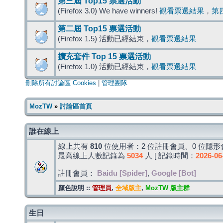
第三屆 Top15 票選活動
(Firefox 3.0) We have winners!
觀看票選結果
，
第
第二屆 Top15 票選活動
(Firefox 1.5) 活動已經結束，
觀看票選結果
擴充套件 Top 15 票選活動
(Firefox 1.0) 活動已經結束，
觀看票選結果
刪除所有討論區 Cookies
|
管理團隊
MozTW
»
討論區首頁
誰在線上
線上共有
810
位使用者：2 位註冊會員、0 位隱形會
最高線上人數記錄為
5034
人 [ 記錄時間：
2026-06
註冊會員：
Baidu [Spider]
,
Google [Bot]
顏色說明 ::
管理員
,
全域版主
,
MozTW 版主群
生日