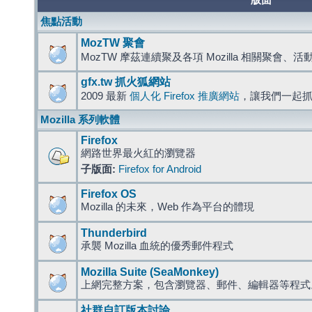
版面
焦點活動
MozTW 聚會
MozTW 摩茲連續聚及各項 Mozilla 相關聚會、
gfx.tw 抓火狐網站
2009 最新
個人化 Firefox 推廣網站
，讓我們一起
Mozilla 系列軟體
Firefox
網路世界最火紅的瀏覽器
子版面:
Firefox for Android
Firefox OS
Mozilla 的未來，Web 作為平台的體現
Thunderbird
承襲 Mozilla 血統的優秀郵件程式
Mozilla Suite (SeaMonkey)
上網完整方案，包含瀏覽器、郵件、編輯器等程
社群自訂版本討論