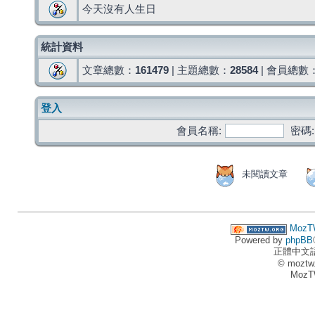
今天沒有人生日
統計資料
文章總數：
161479
| 主題總數：
28584
| 會員總數
登入
會員名稱:
密碼:
未閱讀文章
MozT
Powered by
phpBB
正體中文
© moztw
MozT