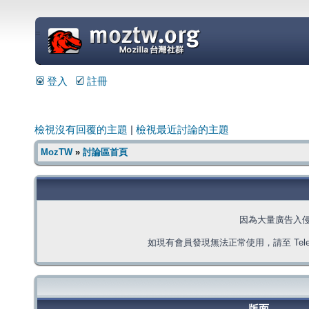
=
登入
註冊
檢視沒有回覆的主題
|
檢視最近討論的主題
MozTW
»
討論區首頁
因為大量廣告入
如現有會員發現無法正常使用，請至 Telegra