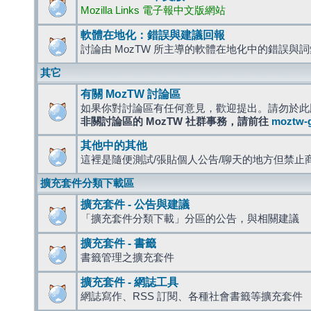
Mozilla Links 電子報中文版網站
軟體在地化：錯誤與建議回報
討論由 MozTW 所主導的軟體在地化中的錯誤與
其它
有關 MozTW 討論區
如果你對討論區有任何意見，歡迎提出。請勿於此
非關討論區的 MozTW 社群事務，請前往
moztw-
其他中的其他
這裡是隨便測試/張貼個人公告/聊天的地方但禁止
擴充套件分類下載區
擴充套件 - 公告與建議
「擴充套件分類下載」分區的公告，與相關建議
擴充套件 - 書籤
書籤管理之擴充套件
擴充套件 - 網誌工具
網誌寫作、RSS 訂閱、各種社會書籤等擴充套件