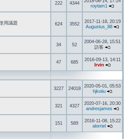
2018-06-14, 17:14
222
4344
roytam1
2017-11-18, 20:19
開發與使用議題
624
3552
Augustus_88
2004-06-28, 15:51
34
52
訪客
2016-09-13, 14:11
47
685
Irvin
2020-05-01, 05:53
3227
24018
hjkoiiu
2020-07-16, 20:30
321
4327
andresjames
2016-11-08, 15:22
151
589
alorriel