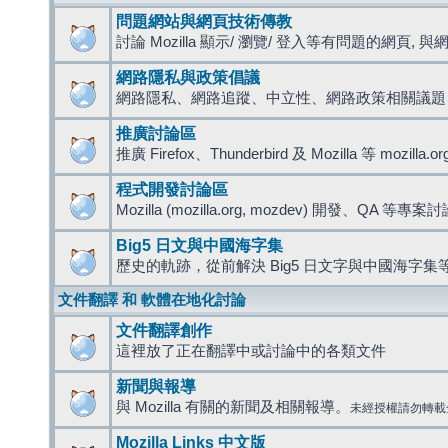
問題網站與網頁技術傳教
討論 Mozilla 顯示/ 瀏覽/ 登入等有問題的網頁, 與網路
網路隱私與政策倡議
網路隱私、網路追蹤、中立性、網路政策相關議題
推廣討論區
推廣 Firefox、Thunderbird 及 Mozilla 等 mozi
程式開發討論區
Mozilla (mozilla.org, mozdev) 開發、QA 等專案
Big5 日文與中國海字集
歷史的軌跡，從前解決 Big5 日文字與中國海字集等
文件翻譯 和 軟體在地化討論
文件翻譯創作
這裡放了正在翻譯中或討論中的各類文件
新聞與報導
與 Mozilla 有關的新聞及相關報導。
未經授權請勿轉載
Mozilla Links 中文版