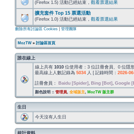
(Firefox 1.5) 活動已經結束，
觀看票選結果
擴充套件 Top 15 票選活動
(Firefox 1.0) 活動已經結束，
觀看票選結果
刪除所有討論區 Cookies
|
管理團隊
MozTW
»
討論區首頁
誰在線上
線上共有
1010
位使用者：3 位註冊會員、0 位隱形
最高線上人數記錄為
5034
人 [ 記錄時間：
2026-06
註冊會員：
Baidu [Spider]
,
Bing [Bot]
,
Google [
顏色說明 ::
管理員
,
全域版主
,
MozTW 版主群
生日
今天沒有人生日
統計資料