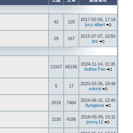
主題
文章
最後發表
2017-02-05, 17:18
42
120
lucy albert
2015-07-07, 10:50
29
167
drs
2024-11-14, 11:35
13167
66156
Author.Pan
2020-03-26, 18:46
5
17
srikrot
2024-08-15, 12:45
2018
7464
flyingbear
2018-05-09, 15:11
1130
4186
jimmy12