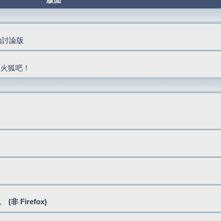
版面
活動討論版
抓火狐吧！
式。
(非 Firefox)