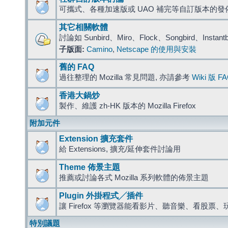
可攜式、各種加速版或 UAO 補完等自訂版本的發
其它相關軟體
討論如 Sunbird、Miro、Flock、Songbird、Instant
子版面:
Camino
,
Netscape 的使用與安裝
舊的 FAQ
過往整理的 Mozilla 常見問題, 亦請參考
Wiki 版 F
香港大鍋炒
製作、維護 zh-HK 版本的 Mozilla Firefox
附加元件
Extension 擴充套件
給 Extensions, 擴充/延伸套件討論用
Theme 佈景主題
推薦或討論各式 Mozilla 系列軟體的佈景主題
Plugin 外掛程式╱插件
讓 Firefox 等瀏覽器能看影片、聽音樂、看股
特別議題