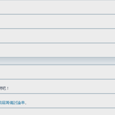
台灣吧！
四屆籌備討論串
。