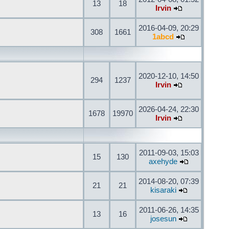
13
18
Irvin
2016-04-09, 20:29
308
1661
1abcd
2020-12-10, 14:50
294
1237
Irvin
2026-04-24, 22:30
1678
19970
Irvin
2011-09-03, 15:03
15
130
axehyde
2014-08-20, 07:39
21
21
kisaraki
2011-06-26, 14:35
13
16
josesun