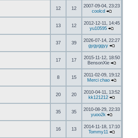
2007-09-04, 23:23
12
12
coolcd
2012-12-11, 14:45
13
12
yu10595
2026-07-14, 22:27
37
39
gygyggyy
2015-11-12, 18:50
17
17
BensonXie
2011-02-09, 19:12
8
15
Merci chao
2010-04-11, 13:52
20
20
kk121212
2010-08-29, 22:33
35
35
yuoo2k
2014-11-18, 17:10
16
13
Tommy11