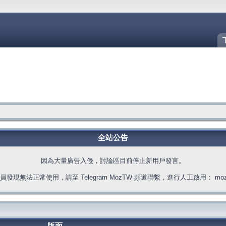
全站公告
因為大量廣告入侵，討論區目前停止新用戶發言。
發現無法正常使用，請至 Telegram MozTW 頻道聯繫，進行人工啟用： moztw.