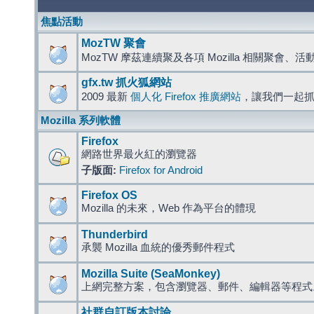
焦點活動
MozTW 聚會
MozTW 摩茲連續聚及各項 Mozilla 相關聚會、
gfx.tw 抓火狐網站
2009 最新
個人化 Firefox 推廣網站
，讓我們一起
Mozilla 系列軟體
Firefox
網路世界最火紅的瀏覽器
子版面:
Firefox for Android
Firefox OS
Mozilla 的未來，Web 作為平台的體現
Thunderbird
承襲 Mozilla 血統的優秀郵件程式
Mozilla Suite (SeaMonkey)
上網完整方案，包含瀏覽器、郵件、編輯器等程
社群自訂版本討論