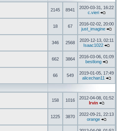
2020-03-31, 16:22
2145
8941
c.vieri
2016-02-02, 20:00
18
67
just_imagine
2020-12-13, 02:11
346
2568
Isaac1022
2016-03-06, 01:09
662
3864
bestlong
2019-01-05, 17:49
66
549
alicechan11
2012-04-08, 01:52
158
1016
Irvin
2022-09-21, 22:13
1225
3870
orange
2012-04-08, 01:52