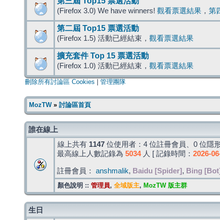
第三屆 Top15 票選活動
(Firefox 3.0) We have winners!
觀看票選結果
，
第
第二屆 Top15 票選活動
(Firefox 1.5) 活動已經結束，
觀看票選結果
擴充套件 Top 15 票選活動
(Firefox 1.0) 活動已經結束，
觀看票選結果
刪除所有討論區 Cookies
|
管理團隊
MozTW
»
討論區首頁
誰在線上
線上共有
1147
位使用者：4 位註冊會員、0 位隱形
最高線上人數記錄為
5034
人 [ 記錄時間：
2026-06
註冊會員：
anshmalik
,
Baidu [Spider]
,
Bing [Bot
顏色說明 ::
管理員
,
全域版主
,
MozTW 版主群
生日