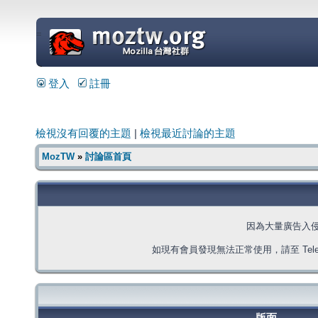
=
登入
註冊
檢視沒有回覆的主題
|
檢視最近討論的主題
MozTW
»
討論區首頁
因為大量廣告入
如現有會員發現無法正常使用，請至 Telegra