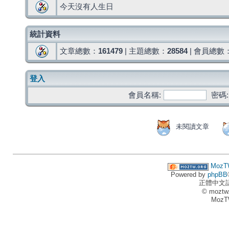
今天沒有人生日
統計資料
文章總數：
161479
| 主題總數：
28584
| 會員總數
登入
會員名稱:
密碼:
未閱讀文章
MozT
Powered by
phpBB
正體中文
© moztw
MozT