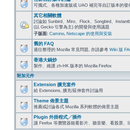
可攜式、各種加速版或 UAO 補完等自訂版本的發
其它相關軟體
討論如 Sunbird、Miro、Flock、Songbird、Instantbird
(以 Gecko 引擎為主) 的開發與使用議題
子版面:
Camino
,
Netscape 的使用與安裝
舊的 FAQ
過往整理的 Mozilla 常見問題, 亦請參考
Wiki 版 F
香港大鍋炒
製作、維護 zh-HK 版本的 Mozilla Firefox
附加元件
Extension 擴充套件
給 Extensions, 擴充/延伸套件討論用
Theme 佈景主題
推薦或討論各式 Mozilla 系列軟體的佈景主題
Plugin 外掛程式╱插件
讓 Firefox 等瀏覽器能看影片、聽音樂、看股