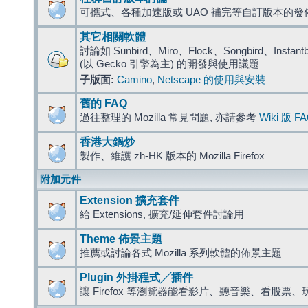
可攜式、各種加速版或 UAO 補完等自訂版本的發
其它相關軟體
討論如 Sunbird、Miro、Flock、Songbird、Instantbird
(以 Gecko 引擎為主) 的開發與使用議題
子版面:
Camino
,
Netscape 的使用與安裝
舊的 FAQ
過往整理的 Mozilla 常見問題, 亦請參考
Wiki 版 F
香港大鍋炒
製作、維護 zh-HK 版本的 Mozilla Firefox
附加元件
Extension 擴充套件
給 Extensions, 擴充/延伸套件討論用
Theme 佈景主題
推薦或討論各式 Mozilla 系列軟體的佈景主題
Plugin 外掛程式╱插件
讓 Firefox 等瀏覽器能看影片、聽音樂、看股