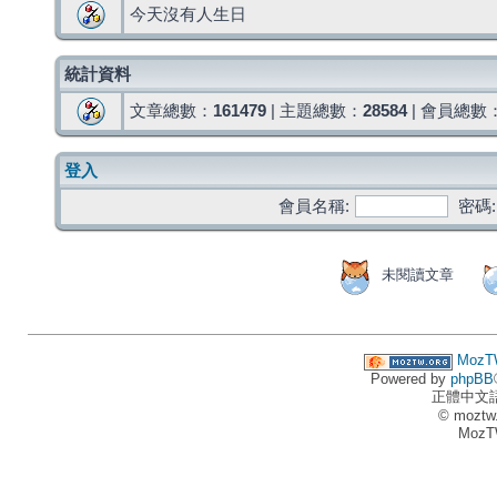
今天沒有人生日
統計資料
文章總數：
161479
| 主題總數：
28584
| 會員總數
登入
會員名稱:
密碼:
未閱讀文章
MozT
Powered by
phpBB
正體中文
© moztw
MozT