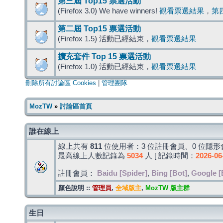
第三屆 Top15 票選活動
(Firefox 3.0) We have winners!
觀看票選結果
，
第
第二屆 Top15 票選活動
(Firefox 1.5) 活動已經結束，
觀看票選結果
擴充套件 Top 15 票選活動
(Firefox 1.0) 活動已經結束，
觀看票選結果
刪除所有討論區 Cookies
|
管理團隊
MozTW
»
討論區首頁
誰在線上
線上共有
811
位使用者：3 位註冊會員、0 位隱形會
最高線上人數記錄為
5034
人 [ 記錄時間：
2026-06
註冊會員：
Baidu [Spider]
,
Bing [Bot]
,
Google [
顏色說明 ::
管理員
,
全域版主
,
MozTW 版主群
生日