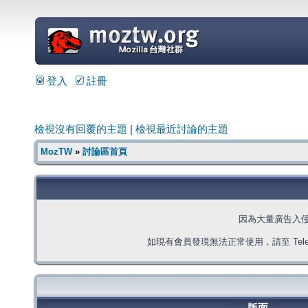
=
登入
註冊
檢視沒有回覆的主題
|
檢視最近討論的主題
MozTW
»
討論區首頁
因為大量廣告入
如現有會員發現無法正常使用，請至 Telegra