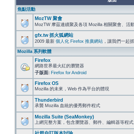
版面
焦點活動
MozTW 聚會
MozTW 摩茲連續聚及各項 Mozilla 相關聚會、
gfx.tw 抓火狐網站
2009 最新
個人化 Firefox 推廣網站
，讓我們一起
Mozilla 系列軟體
Firefox
網路世界最火紅的瀏覽器
子版面:
Firefox for Android
Firefox OS
Mozilla 的未來，Web 作為平台的體現
Thunderbird
承襲 Mozilla 血統的優秀郵件程式
Mozilla Suite (SeaMonkey)
上網完整方案，包含瀏覽器、郵件、編輯器等程
社群自訂版本討論