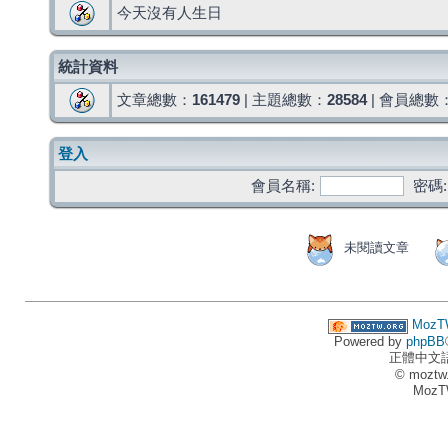
今天沒有人生日
統計資料
文章總數：
161479
| 主題總數：
28584
| 會員總數
登入
會員名稱:
密碼:
未閱讀文章
MozT
Powered by
phpBB
正體中文
© moztw
MozT