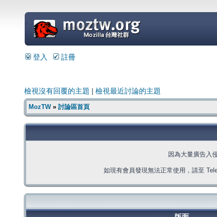
=
登入
註冊
檢視沒有回覆的主題
|
檢視最近討論的主題
MozTW
»
討論區首頁
因為大量廣告入
如現有會員發現無法正常使用，請至 Telegra