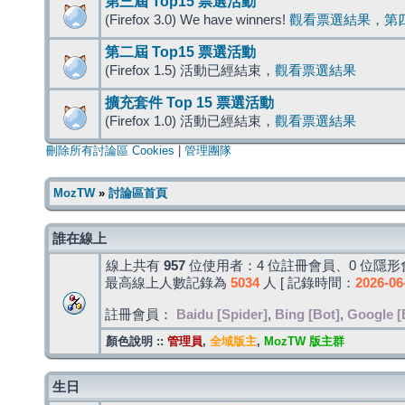
第三屆 Top15 票選活動
(Firefox 3.0) We have winners!
觀看票選結果
，
第
第二屆 Top15 票選活動
(Firefox 1.5) 活動已經結束，
觀看票選結果
擴充套件 Top 15 票選活動
(Firefox 1.0) 活動已經結束，
觀看票選結果
刪除所有討論區 Cookies
|
管理團隊
MozTW
»
討論區首頁
誰在線上
線上共有
957
位使用者：4 位註冊會員、0 位隱形會
最高線上人數記錄為
5034
人 [ 記錄時間：
2026-06
註冊會員：
Baidu [Spider]
,
Bing [Bot]
,
Google [
顏色說明 ::
管理員
,
全域版主
,
MozTW 版主群
生日