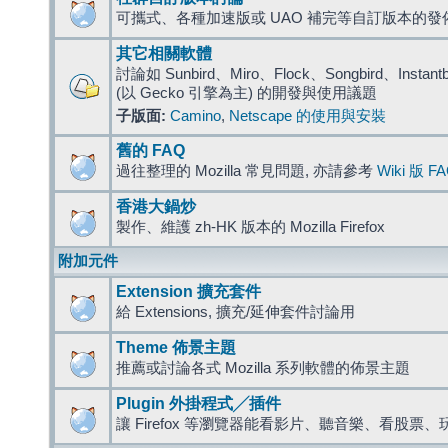
可攜式、各種加速版或 UAO 補完等自訂版本的發
其它相關軟體
討論如 Sunbird、Miro、Flock、Songbird、Instantbird
(以 Gecko 引擎為主) 的開發與使用議題
子版面:
Camino
,
Netscape 的使用與安裝
舊的 FAQ
過往整理的 Mozilla 常見問題, 亦請參考
Wiki 版 F
香港大鍋炒
製作、維護 zh-HK 版本的 Mozilla Firefox
附加元件
Extension 擴充套件
給 Extensions, 擴充/延伸套件討論用
Theme 佈景主題
推薦或討論各式 Mozilla 系列軟體的佈景主題
Plugin 外掛程式╱插件
讓 Firefox 等瀏覽器能看影片、聽音樂、看股