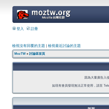
=
登入
註冊
檢視沒有回覆的主題
|
檢視最近討論的主題
MozTW
»
討論區首頁
因為大量廣告入
如現有會員發現無法正常使用，請至 Telegra