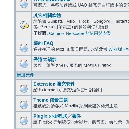
可攜式、各種加速版或 UAO 補完等自訂版本的發
其它相關軟體
討論如 Sunbird、Miro、Flock、Songbird、Instantbird
(以 Gecko 引擎為主) 的開發與使用議題
子版面:
Camino
,
Netscape 的使用與安裝
舊的 FAQ
過往整理的 Mozilla 常見問題, 亦請參考
Wiki 版 F
香港大鍋炒
製作、維護 zh-HK 版本的 Mozilla Firefox
附加元件
Extension 擴充套件
給 Extensions, 擴充/延伸套件討論用
Theme 佈景主題
推薦或討論各式 Mozilla 系列軟體的佈景主題
Plugin 外掛程式╱插件
讓 Firefox 等瀏覽器能看影片、聽音樂、看股