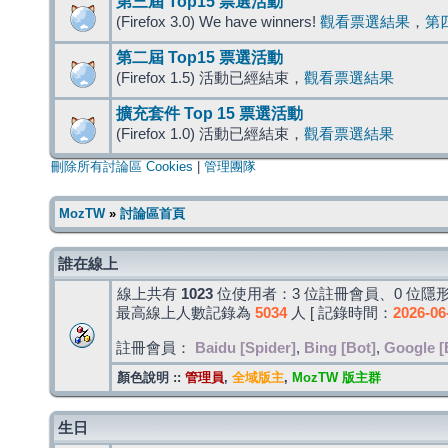
第三屆 Top15 票選活動
(Firefox 3.0) We have winners!
觀看票選結果
，
第
第二屆 Top15 票選活動
(Firefox 1.5) 活動已經結束，
觀看票選結果
擴充套件 Top 15 票選活動
(Firefox 1.0) 活動已經結束，
觀看票選結果
刪除所有討論區 Cookies
|
管理團隊
MozTW
»
討論區首頁
誰在線上
線上共有
1023
位使用者：3 位註冊會員、0 位隱形
最高線上人數記錄為
5034
人 [ 記錄時間：
2026-06
註冊會員：
Baidu [Spider]
,
Bing [Bot]
,
Google [
顏色說明 ::
管理員
,
全域版主
,
MozTW 版主群
生日