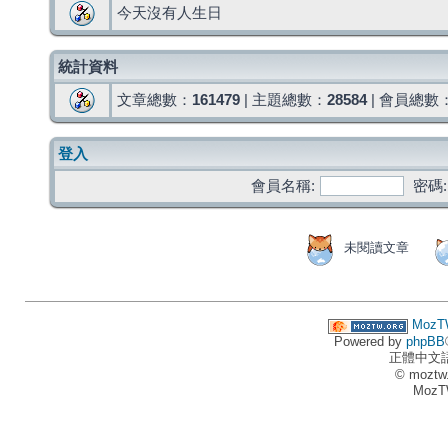
今天沒有人生日
統計資料
文章總數：
161479
| 主題總數：
28584
| 會員總數
登入
會員名稱:
密碼:
未閱讀文章
MozT
Powered by
phpBB
正體中文
© moztw
MozT