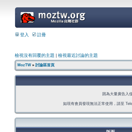
=
登入
註冊
檢視沒有回覆的主題
|
檢視最近討論的主題
MozTW
»
討論區首頁
因為大量廣告入
如現有會員發現無法正常使用，請至 Telegra