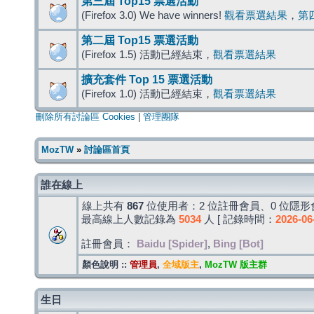
第三屆 Top15 票選活動
(Firefox 3.0) We have winners!
觀看票選結果
，
第
第二屆 Top15 票選活動
(Firefox 1.5) 活動已經結束，
觀看票選結果
擴充套件 Top 15 票選活動
(Firefox 1.0) 活動已經結束，
觀看票選結果
刪除所有討論區 Cookies
|
管理團隊
MozTW
»
討論區首頁
誰在線上
線上共有
867
位使用者：2 位註冊會員、0 位隱形會
最高線上人數記錄為
5034
人 [ 記錄時間：
2026-06
註冊會員：
Baidu [Spider]
,
Bing [Bot]
顏色說明 ::
管理員
,
全域版主
,
MozTW 版主群
生日