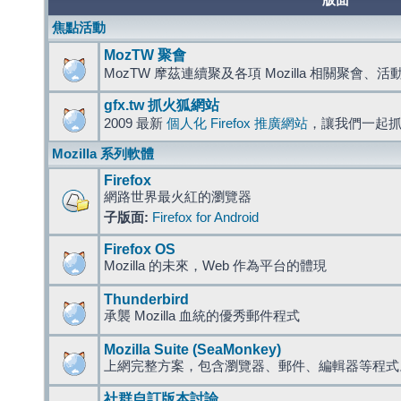
版面
焦點活動
MozTW 聚會
MozTW 摩茲連續聚及各項 Mozilla 相關聚會、
gfx.tw 抓火狐網站
2009 最新
個人化 Firefox 推廣網站
，讓我們一起
Mozilla 系列軟體
Firefox
網路世界最火紅的瀏覽器
子版面:
Firefox for Android
Firefox OS
Mozilla 的未來，Web 作為平台的體現
Thunderbird
承襲 Mozilla 血統的優秀郵件程式
Mozilla Suite (SeaMonkey)
上網完整方案，包含瀏覽器、郵件、編輯器等程
社群自訂版本討論