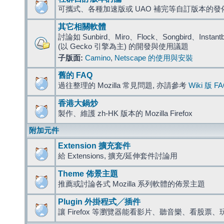
可攜式、各種加速版或 UAO 補完等自訂版本的發
其它相關軟體
討論如 Sunbird、Miro、Flock、Songbird、Instantbird
(以 Gecko 引擎為主) 的開發與使用議題
子版面:
Camino
,
Netscape 的使用與安裝
舊的 FAQ
過往整理的 Mozilla 常見問題, 亦請參考
Wiki 版 F
香港大鍋炒
製作、維護 zh-HK 版本的 Mozilla Firefox
附加元件
Extension 擴充套件
給 Extensions, 擴充/延伸套件討論用
Theme 佈景主題
推薦或討論各式 Mozilla 系列軟體的佈景主題
Plugin 外掛程式╱插件
讓 Firefox 等瀏覽器能看影片、聽音樂、看股