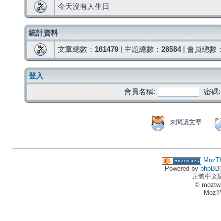
今天沒有人生日
統計資料
文章總數：
161479
| 主題總數：
28584
| 會員總數
登入
會員名稱:
密碼:
未閱讀文章
MozT
Powered by
phpBB
正體中文
© moztw
MozT