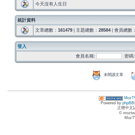
今天沒有人生日
統計資料
文章總數：
161479
| 主題總數：
28584
| 會員總數
登入
會員名稱:
密碼:
未閱讀文章
MozT
Powered by
phpBB
正體中文
© moztw
MozT