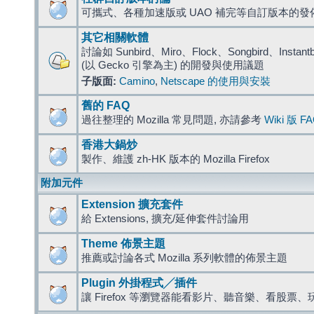
可攜式、各種加速版或 UAO 補完等自訂版本的發
其它相關軟體
討論如 Sunbird、Miro、Flock、Songbird、Instantbird
(以 Gecko 引擎為主) 的開發與使用議題
子版面:
Camino
,
Netscape 的使用與安裝
舊的 FAQ
過往整理的 Mozilla 常見問題, 亦請參考
Wiki 版 F
香港大鍋炒
製作、維護 zh-HK 版本的 Mozilla Firefox
附加元件
Extension 擴充套件
給 Extensions, 擴充/延伸套件討論用
Theme 佈景主題
推薦或討論各式 Mozilla 系列軟體的佈景主題
Plugin 外掛程式╱插件
讓 Firefox 等瀏覽器能看影片、聽音樂、看股