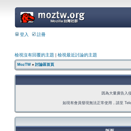
=
登入
註冊
檢視沒有回覆的主題
|
檢視最近討論的主題
MozTW
»
討論區首頁
因為大量廣告入
如現有會員發現無法正常使用，請至 Telegra