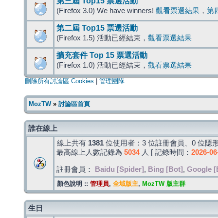
第三屆 Top15 票選活動
(Firefox 3.0) We have winners!
觀看票選結果
，
第
第二屆 Top15 票選活動
(Firefox 1.5) 活動已經結束，
觀看票選結果
擴充套件 Top 15 票選活動
(Firefox 1.0) 活動已經結束，
觀看票選結果
刪除所有討論區 Cookies
|
管理團隊
MozTW
»
討論區首頁
誰在線上
線上共有
1381
位使用者：3 位註冊會員、0 位隱形
最高線上人數記錄為
5034
人 [ 記錄時間：
2026-06
註冊會員：
Baidu [Spider]
,
Bing [Bot]
,
Google [
顏色說明 ::
管理員
,
全域版主
,
MozTW 版主群
生日