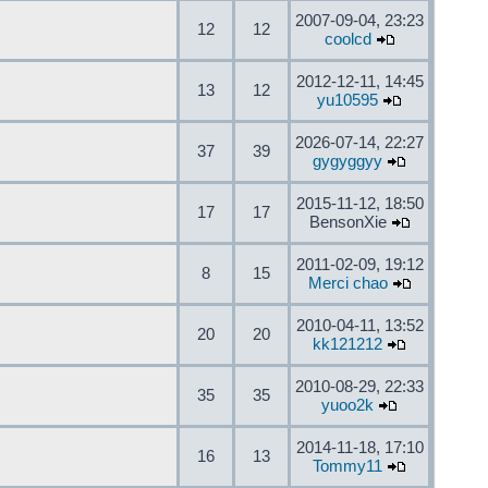
2007-09-04, 23:23
12
12
coolcd
2012-12-11, 14:45
13
12
yu10595
2026-07-14, 22:27
37
39
gygyggyy
2015-11-12, 18:50
17
17
BensonXie
2011-02-09, 19:12
8
15
Merci chao
2010-04-11, 13:52
20
20
kk121212
2010-08-29, 22:33
35
35
yuoo2k
2014-11-18, 17:10
16
13
Tommy11