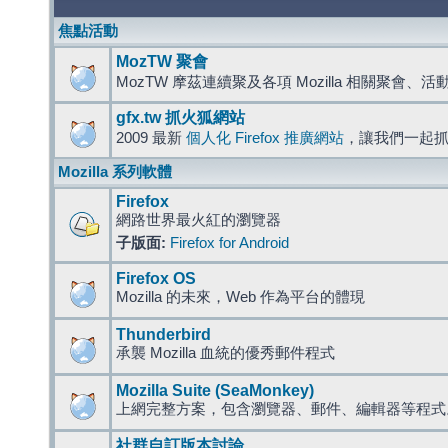
焦點活動
MozTW 聚會
MozTW 摩茲連續聚及各項 Mozilla 相關聚會、
gfx.tw 抓火狐網站
2009 最新
個人化 Firefox 推廣網站
，讓我們一起
Mozilla 系列軟體
Firefox
網路世界最火紅的瀏覽器
子版面:
Firefox for Android
Firefox OS
Mozilla 的未來，Web 作為平台的體現
Thunderbird
承襲 Mozilla 血統的優秀郵件程式
Mozilla Suite (SeaMonkey)
上網完整方案，包含瀏覽器、郵件、編輯器等程
社群自訂版本討論