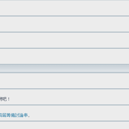
台灣吧！
四屆籌備討論串
。