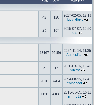
主題
文章
最後發表
2017-02-05, 17:18
42
120
lucy albert
2015-07-07, 10:50
29
167
drs
2024-11-14, 11:35
13167
66156
Author.Pan
2020-03-26, 18:46
5
17
srikrot
2024-08-15, 12:45
2018
7464
flyingbear
2018-05-09, 15:11
1130
4186
jimmy12