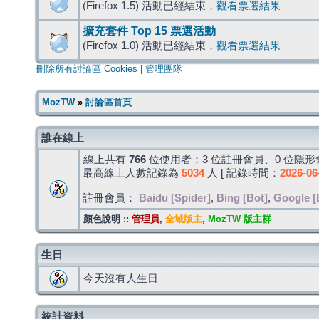
(Firefox 1.5) 活動已經結束，
觀看票選結果
擴充套件 Top 15 票選活動
(Firefox 1.0) 活動已經結束，
觀看票選結果
刪除所有討論區 Cookies
|
管理團隊
MozTW
»
討論區首頁
誰在線上
線上共有
766
位使用者：3 位註冊會員、0 位隱形會
最高線上人數記錄為
5034
人 [ 記錄時間：
2026-06
註冊會員：
Baidu [Spider]
,
Bing [Bot]
,
Google [
顏色說明 ::
管理員
,
全域版主
,
MozTW 版主群
生日
今天沒有人生日
統計資料