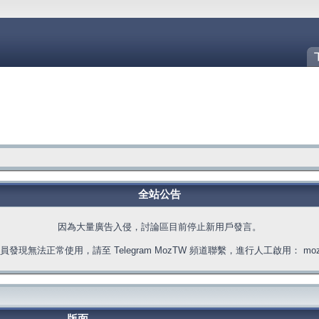
全站公告
因為大量廣告入侵，討論區目前停止新用戶發言。
發現無法正常使用，請至 Telegram MozTW 頻道聯繫，進行人工啟用： moztw.