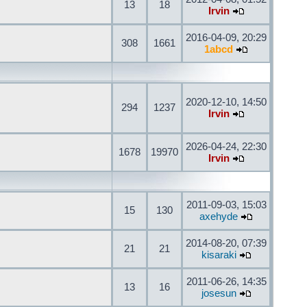
13
18
Irvin
2016-04-09, 20:29
308
1661
1abcd
2020-12-10, 14:50
294
1237
Irvin
2026-04-24, 22:30
1678
19970
Irvin
2011-09-03, 15:03
15
130
axehyde
2014-08-20, 07:39
21
21
kisaraki
2011-06-26, 14:35
13
16
josesun