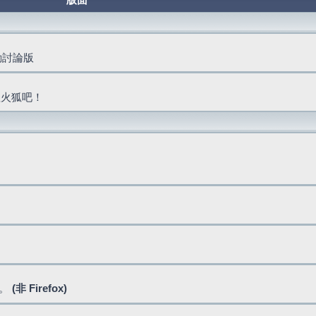
版面
活動討論版
抓火狐吧！
式。
(非 Firefox)