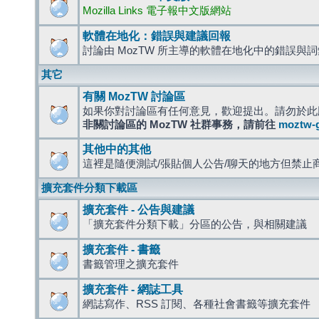
Mozilla Links 電子報中文版網站
軟體在地化：錯誤與建議回報
討論由 MozTW 所主導的軟體在地化中的錯誤與
其它
有關 MozTW 討論區
如果你對討論區有任何意見，歡迎提出。請勿於此
非關討論區的 MozTW 社群事務，請前往
moztw-
其他中的其他
這裡是隨便測試/張貼個人公告/聊天的地方但禁止
擴充套件分類下載區
擴充套件 - 公告與建議
「擴充套件分類下載」分區的公告，與相關建議
擴充套件 - 書籤
書籤管理之擴充套件
擴充套件 - 網誌工具
網誌寫作、RSS 訂閱、各種社會書籤等擴充套件