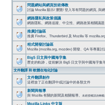
問題網站與網頁技術傳教
討論 Mozilla 顯示/ 瀏覽/ 登入等有問題的網頁, 與網路
網路隱私與政策倡議
網路隱私、網路追蹤、中立性、網路政策相關議題
推廣討論區
推廣 Firefox、Thunderbird 及 Mozilla 等 mozi
程式開發討論區
Mozilla (mozilla.org, mozdev) 開發、QA 等專案
Big5 日文與中國海字集
歷史的軌跡，從前解決 Big5 日文字與中國海字集等
文件翻譯 和 軟體在地化討論
文件翻譯創作
這裡放了正在翻譯中或討論中的各類文件
新聞與報導
與 Mozilla 有關的新聞及相關報導。
未經授權請勿轉載
Mozilla Links 中文版