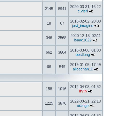
2020-03-31, 16:22
2145
8941
c.vieri
2016-02-02, 20:00
18
67
just_imagine
2020-12-13, 02:11
346
2568
Isaac1022
2016-03-06, 01:09
662
3864
bestlong
2019-01-05, 17:49
66
549
alicechan11
2012-04-08, 01:52
158
1016
Irvin
2022-09-21, 22:13
1225
3870
orange
2012-04-08, 01:52