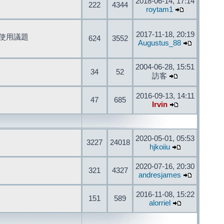
2018-06-14, 17:14
222
4344
roytam1
2017-11-18, 20:19
開發與使用議題
624
3552
Augustus_88
2004-06-28, 15:51
34
52
訪客
2016-09-13, 14:11
47
685
Irvin
2020-05-01, 05:53
3227
24018
hjkoiiu
2020-07-16, 20:30
321
4327
andresjames
2016-11-08, 15:22
151
589
alorriel