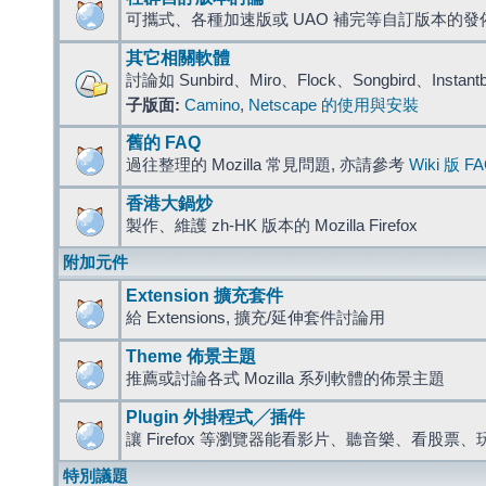
可攜式、各種加速版或 UAO 補完等自訂版本的發
其它相關軟體
討論如 Sunbird、Miro、Flock、Songbird、Instant
子版面:
Camino
,
Netscape 的使用與安裝
舊的 FAQ
過往整理的 Mozilla 常見問題, 亦請參考
Wiki 版 F
香港大鍋炒
製作、維護 zh-HK 版本的 Mozilla Firefox
附加元件
Extension 擴充套件
給 Extensions, 擴充/延伸套件討論用
Theme 佈景主題
推薦或討論各式 Mozilla 系列軟體的佈景主題
Plugin 外掛程式╱插件
讓 Firefox 等瀏覽器能看影片、聽音樂、看股
特別議題