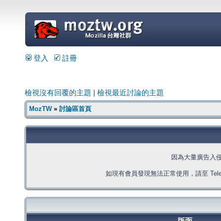
=
登入
註冊
檢視沒有回覆的主題
|
檢視最近討論的主題
MozTW
»
討論區首頁
因為大量廣告入
如現有會員發現無法正常使用，請至 Telegra