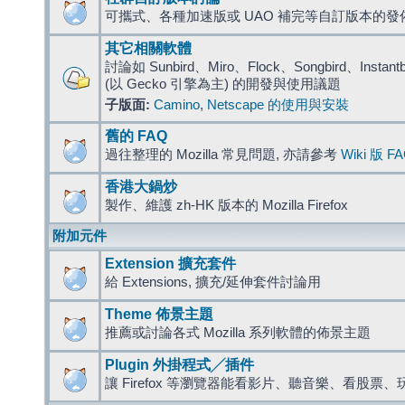
可攜式、各種加速版或 UAO 補完等自訂版本的發
其它相關軟體
討論如 Sunbird、Miro、Flock、Songbird、Instantbird
(以 Gecko 引擎為主) 的開發與使用議題
子版面:
Camino
,
Netscape 的使用與安裝
舊的 FAQ
過往整理的 Mozilla 常見問題, 亦請參考
Wiki 版 F
香港大鍋炒
製作、維護 zh-HK 版本的 Mozilla Firefox
附加元件
Extension 擴充套件
給 Extensions, 擴充/延伸套件討論用
Theme 佈景主題
推薦或討論各式 Mozilla 系列軟體的佈景主題
Plugin 外掛程式╱插件
讓 Firefox 等瀏覽器能看影片、聽音樂、看股