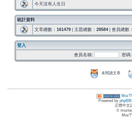
今天沒有人生日
統計資料
文章總數：
161479
| 主題總數：
28584
| 會員總數
登入
會員名稱:
密碼:
未閱讀文章
MozT
Powered by
phpBB
正體中文
© moztw
MozT