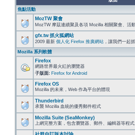
版面
焦點活動
MozTW 聚會
MozTW 摩茲連續聚及各項 Mozilla 相關聚會、
gfx.tw 抓火狐網站
2009 最新
個人化 Firefox 推廣網站
，讓我們一起
Mozilla 系列軟體
Firefox
網路世界最火紅的瀏覽器
子版面:
Firefox for Android
Firefox OS
Mozilla 的未來，Web 作為平台的體現
Thunderbird
承襲 Mozilla 血統的優秀郵件程式
Mozilla Suite (SeaMonkey)
上網完整方案，包含瀏覽器、郵件、編輯器等程
社群自訂版本討論