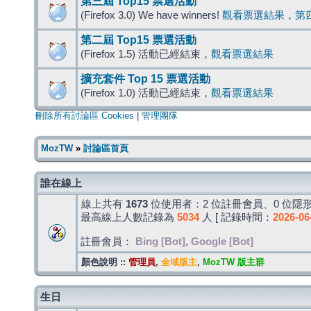
第三屆 Top15 票選活動
(Firefox 3.0) We have winners!
觀看票選結果
，
第
第二屆 Top15 票選活動
(Firefox 1.5) 活動已經結束，
觀看票選結果
擴充套件 Top 15 票選活動
(Firefox 1.0) 活動已經結束，
觀看票選結果
刪除所有討論區 Cookies
|
管理團隊
MozTW
»
討論區首頁
誰在線上
線上共有
1673
位使用者：2 位註冊會員、0 位隱形
最高線上人數記錄為
5034
人 [ 記錄時間：
2026-06
註冊會員：
Bing [Bot]
,
Google [Bot]
顏色說明 ::
管理員
,
全域版主
,
MozTW 版主群
生日