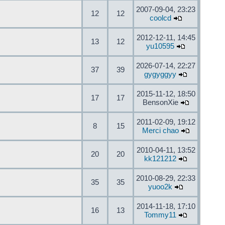
2007-09-04, 23:23
12
12
coolcd
2012-12-11, 14:45
13
12
yu10595
2026-07-14, 22:27
37
39
gygyggyy
2015-11-12, 18:50
17
17
BensonXie
2011-02-09, 19:12
8
15
Merci chao
2010-04-11, 13:52
20
20
kk121212
2010-08-29, 22:33
35
35
yuoo2k
2014-11-18, 17:10
16
13
Tommy11