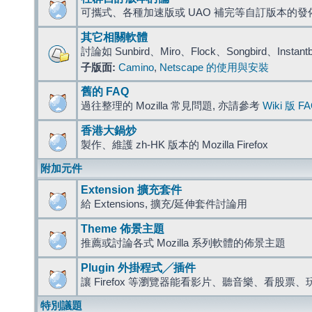
可攜式、各種加速版或 UAO 補完等自訂版本的發
其它相關軟體
討論如 Sunbird、Miro、Flock、Songbird、Instant
子版面:
Camino
,
Netscape 的使用與安裝
舊的 FAQ
過往整理的 Mozilla 常見問題, 亦請參考
Wiki 版 F
香港大鍋炒
製作、維護 zh-HK 版本的 Mozilla Firefox
附加元件
Extension 擴充套件
給 Extensions, 擴充/延伸套件討論用
Theme 佈景主題
推薦或討論各式 Mozilla 系列軟體的佈景主題
Plugin 外掛程式╱插件
讓 Firefox 等瀏覽器能看影片、聽音樂、看股
特別議題