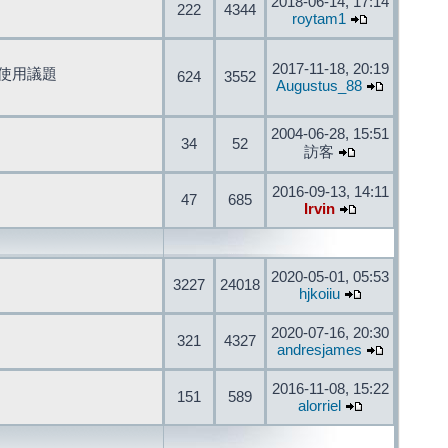
2018-06-14, 17:14
222
4344
roytam1
2017-11-18, 20:19
開發與使用議題
624
3552
Augustus_88
2004-06-28, 15:51
34
52
訪客
2016-09-13, 14:11
47
685
Irvin
2020-05-01, 05:53
3227
24018
hjkoiiu
2020-07-16, 20:30
321
4327
andresjames
2016-11-08, 15:22
151
589
alorriel