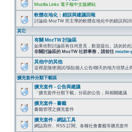
Mozilla Links 電子報中文版網站
軟體在地化：錯誤與建議回報
討論由 MozTW 所主導的軟體在地化中的錯誤與
其它
有關 MozTW 討論區
如果你對討論區有任何意見，歡迎提出。請勿於此
非關討論區的 MozTW 社群事務，請前往
moztw-
其他中的其他
這裡是隨便測試/張貼個人公告/聊天的地方但禁止
擴充套件分類下載區
擴充套件 - 公告與建議
「擴充套件分類下載」分區的公告，與相關建議
擴充套件 - 書籤
書籤管理之擴充套件
擴充套件 - 網誌工具
網誌寫作、RSS 訂閱、各種社會書籤等擴充套件