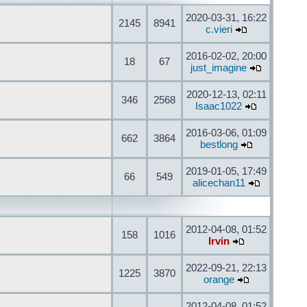
2020-03-31, 16:22
2145
8941
c.vieri
2016-02-02, 20:00
18
67
just_imagine
2020-12-13, 02:11
346
2568
Isaac1022
2016-03-06, 01:09
662
3864
bestlong
2019-01-05, 17:49
66
549
alicechan11
2012-04-08, 01:52
158
1016
Irvin
2022-09-21, 22:13
1225
3870
orange
2012-04-08, 01:52