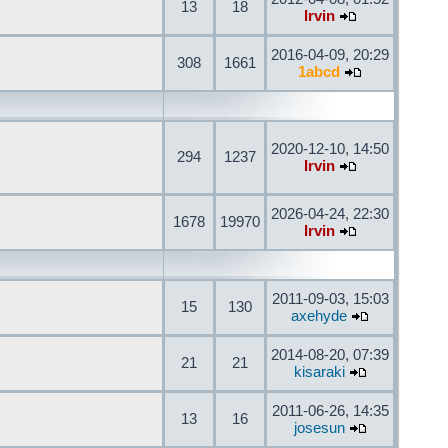
13
18
Irvin
2016-04-09, 20:29
308
1661
1abcd
2020-12-10, 14:50
294
1237
Irvin
2026-04-24, 22:30
1678
19970
Irvin
2011-09-03, 15:03
15
130
axehyde
2014-08-20, 07:39
21
21
kisaraki
2011-06-26, 14:35
13
16
josesun