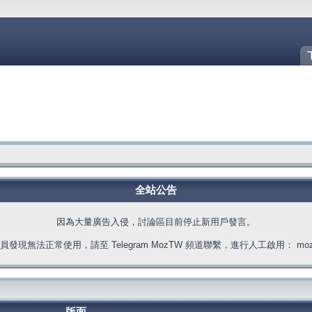
全站公告
因為大量廣告入侵，討論區目前停止新用戶發言。
發現無法正常使用，請至 Telegram MozTW 頻道聯繫，進行人工啟用： moztw.