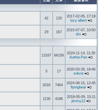
主題
文章
最後發表
2017-02-05, 17:18
42
120
lucy albert
2015-07-07, 10:50
29
167
drs
2024-11-14, 11:35
13167
66156
Author.Pan
2020-03-26, 18:46
5
17
srikrot
2024-08-15, 12:45
2018
7464
flyingbear
2018-05-09, 15:11
1130
4186
jimmy12