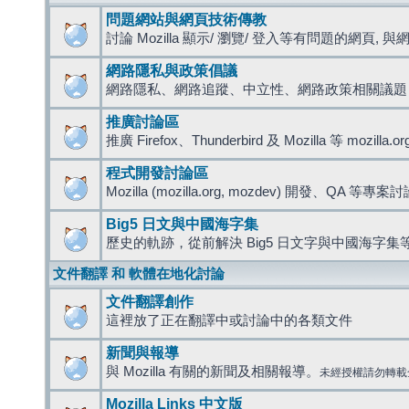
問題網站與網頁技術傳教
討論 Mozilla 顯示/ 瀏覽/ 登入等有問題的網頁, 與網路
網路隱私與政策倡議
網路隱私、網路追蹤、中立性、網路政策相關議題
推廣討論區
推廣 Firefox、Thunderbird 及 Mozilla 等 mozi
程式開發討論區
Mozilla (mozilla.org, mozdev) 開發、QA 等專案
Big5 日文與中國海字集
歷史的軌跡，從前解決 Big5 日文字與中國海字集等
文件翻譯 和 軟體在地化討論
文件翻譯創作
這裡放了正在翻譯中或討論中的各類文件
新聞與報導
與 Mozilla 有關的新聞及相關報導。
未經授權請勿轉載
Mozilla Links 中文版