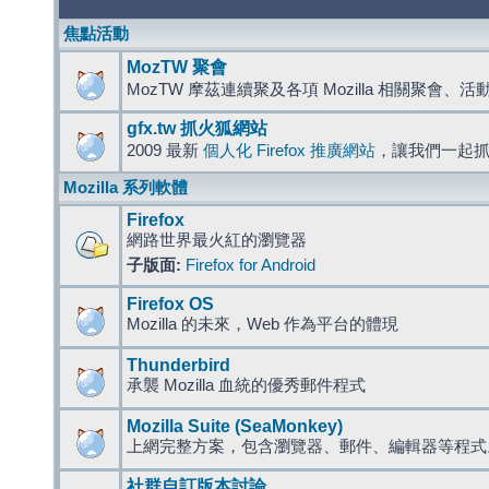
焦點活動
MozTW 聚會
MozTW 摩茲連續聚及各項 Mozilla 相關聚會、
gfx.tw 抓火狐網站
2009 最新
個人化 Firefox 推廣網站
，讓我們一起
Mozilla 系列軟體
Firefox
網路世界最火紅的瀏覽器
子版面:
Firefox for Android
Firefox OS
Mozilla 的未來，Web 作為平台的體現
Thunderbird
承襲 Mozilla 血統的優秀郵件程式
Mozilla Suite (SeaMonkey)
上網完整方案，包含瀏覽器、郵件、編輯器等程
社群自訂版本討論