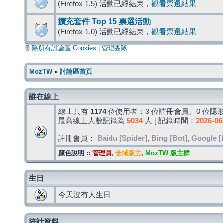
(Firefox 1.5) 活動已經結束，
觀看票選結果
擴充套件 Top 15 票選活動
(Firefox 1.0) 活動已經結束，
觀看票選結果
刪除所有討論區 Cookies
|
管理團隊
MozTW
»
討論區首頁
誰在線上
線上共有
1174
位使用者：3 位註冊會員、0 位隱形
最高線上人數記錄為
5034
人 [ 記錄時間：
2026-06
註冊會員：
Baidu [Spider]
,
Bing [Bot]
,
Google [
顏色說明 ::
管理員
,
全域版主
,
MozTW 版主群
生日
今天沒有人生日
統計資料