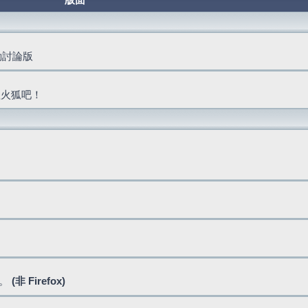
版面
活動討論版
抓火狐吧！
式。
(非 Firefox)