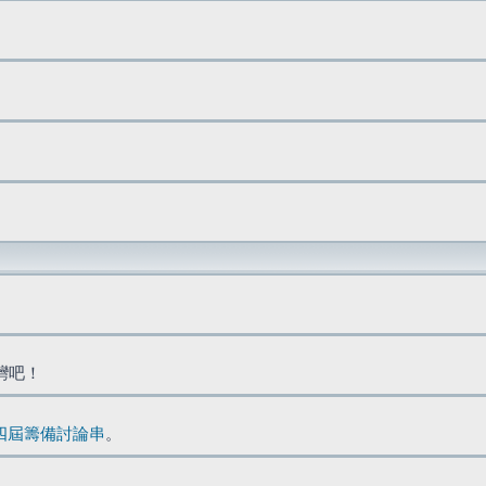
台灣吧！
四屆籌備討論串
。