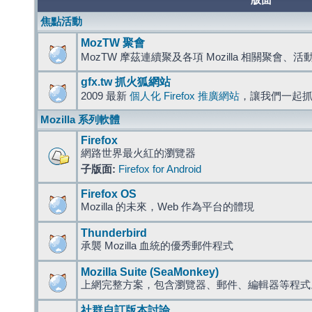
版面
焦點活動
MozTW 聚會
MozTW 摩茲連續聚及各項 Mozilla 相關聚會、
gfx.tw 抓火狐網站
2009 最新
個人化 Firefox 推廣網站
，讓我們一起
Mozilla 系列軟體
Firefox
網路世界最火紅的瀏覽器
子版面:
Firefox for Android
Firefox OS
Mozilla 的未來，Web 作為平台的體現
Thunderbird
承襲 Mozilla 血統的優秀郵件程式
Mozilla Suite (SeaMonkey)
上網完整方案，包含瀏覽器、郵件、編輯器等程
社群自訂版本討論