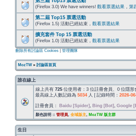
第三屆 Top15 票選活動
(Firefox 3.0) We have winners!
觀看票選結果
，
第
第二屆 Top15 票選活動
(Firefox 1.5) 活動已經結束，
觀看票選結果
擴充套件 Top 15 票選活動
(Firefox 1.0) 活動已經結束，
觀看票選結果
刪除所有討論區 Cookies
|
管理團隊
MozTW
»
討論區首頁
誰在線上
線上共有
725
位使用者：3 位註冊會員、0 位隱形會
最高線上人數記錄為
5034
人 [ 記錄時間：
2026-06
註冊會員：
Baidu [Spider]
,
Bing [Bot]
,
Google [
顏色說明 ::
管理員
,
全域版主
,
MozTW 版主群
生日