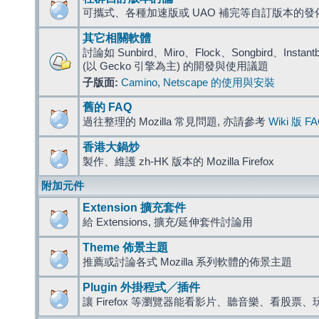
可攜式、各種加速版或 UAO 補完等自訂版本的發
其它相關軟體
討論如 Sunbird、Miro、Flock、Songbird、Instantbird
(以 Gecko 引擎為主) 的開發與使用議題
子版面:
Camino
,
Netscape 的使用與安裝
舊的 FAQ
過往整理的 Mozilla 常見問題, 亦請參考
Wiki 版 F
香港大鍋炒
製作、維護 zh-HK 版本的 Mozilla Firefox
附加元件
Extension 擴充套件
給 Extensions, 擴充/延伸套件討論用
Theme 佈景主題
推薦或討論各式 Mozilla 系列軟體的佈景主題
Plugin 外掛程式╱插件
讓 Firefox 等瀏覽器能看影片、聽音樂、看股