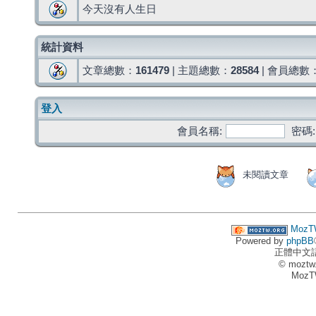
今天沒有人生日
統計資料
文章總數：
161479
| 主題總數：
28584
| 會員總數
登入
會員名稱:
密碼:
未閱讀文章
MozT
Powered by
phpBB
正體中文
© moztw
MozT