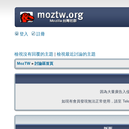
=
登入
註冊
檢視沒有回覆的主題
|
檢視最近討論的主題
MozTW
»
討論區首頁
因為大量廣告入
如現有會員發現無法正常使用，請至 Telegra