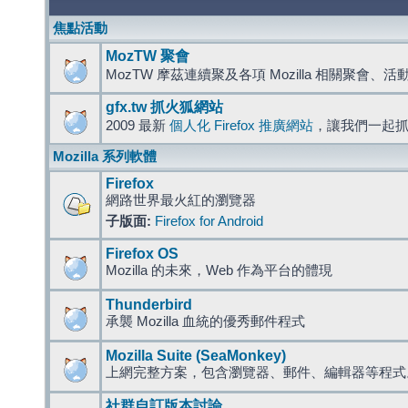
焦點活動
MozTW 聚會
MozTW 摩茲連續聚及各項 Mozilla 相關聚會、
gfx.tw 抓火狐網站
2009 最新
個人化 Firefox 推廣網站
，讓我們一起
Mozilla 系列軟體
Firefox
網路世界最火紅的瀏覽器
子版面:
Firefox for Android
Firefox OS
Mozilla 的未來，Web 作為平台的體現
Thunderbird
承襲 Mozilla 血統的優秀郵件程式
Mozilla Suite (SeaMonkey)
上網完整方案，包含瀏覽器、郵件、編輯器等程
社群自訂版本討論