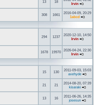
13
18
Irvin
2016-04-09, 20:29
308
1661
1abcd
2020-12-10, 14:50
294
1237
Irvin
2026-04-24, 22:30
1678
19970
Irvin
2011-09-03, 15:03
15
130
axehyde
2014-08-20, 07:39
21
21
kisaraki
2011-06-26, 14:35
13
16
josesun