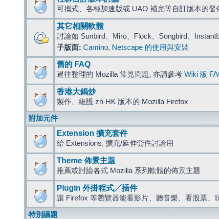
可攜式、各種加速版或 UAO 補完等自訂版本的發
其它相關軟體
討論如 Sunbird、Miro、Flock、Songbird、Instant
子版面:
Camino
,
Netscape 的使用與安裝
舊的 FAQ
過往整理的 Mozilla 常見問題, 亦請參考
Wiki 版 F
香港大鍋炒
製作、維護 zh-HK 版本的 Mozilla Firefox
附加元件
Extension 擴充套件
給 Extensions, 擴充/延伸套件討論用
Theme 佈景主題
推薦或討論各式 Mozilla 系列軟體的佈景主題
Plugin 外掛程式╱插件
讓 Firefox 等瀏覽器能看影片、聽音樂、看股
特別議題