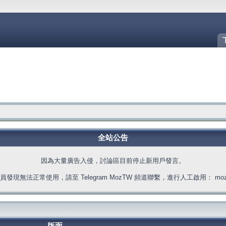
全站公告
因為大量廣告入侵，討論區目前停止新用戶發言。
發現無法正常使用，請至 Telegram MozTW 頻道聯繫，進行人工啟用： moztw.