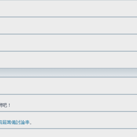
台灣吧！
四屆籌備討論串
。