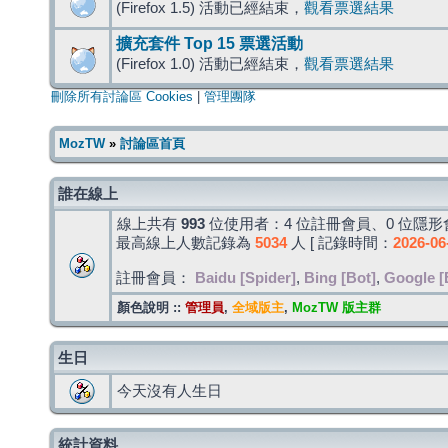
(Firefox 1.5) 活動已經結束，
觀看票選結果
擴充套件 Top 15 票選活動
(Firefox 1.0) 活動已經結束，
觀看票選結果
刪除所有討論區 Cookies
|
管理團隊
MozTW
»
討論區首頁
誰在線上
線上共有
993
位使用者：4 位註冊會員、0 位隱形會
最高線上人數記錄為
5034
人 [ 記錄時間：
2026-06
註冊會員：
Baidu [Spider]
,
Bing [Bot]
,
Google [
顏色說明 ::
管理員
,
全域版主
,
MozTW 版主群
生日
今天沒有人生日
統計資料