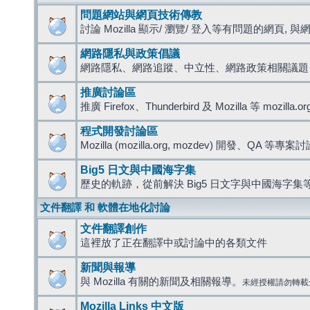
問題網站與網頁技術傳教
討論 Mozilla 顯示/ 瀏覽/ 登入等有問題的網頁, 與網路
網路隱私與政策倡議
網路隱私、網路追蹤、中立性、網路政策相關議題
推廣討論區
推廣 Firefox、Thunderbird 及 Mozilla 等 mozi
程式開發討論區
Mozilla (mozilla.org, mozdev) 開發、QA 等專案
Big5 日文與中國海字集
歷史的軌跡，從前解決 Big5 日文字與中國海字集等
文件翻譯 和 軟體在地化討論
文件翻譯創作
這裡放了正在翻譯中或討論中的各類文件
新聞與報導
與 Mozilla 有關的新聞及相關報導。
未經授權請勿轉載
Mozilla Links 中文版