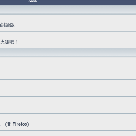
版面
活動討論版
抓火狐吧！
式。
(非 Firefox)