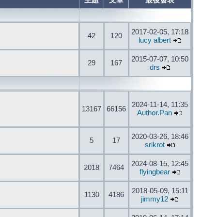
主題
文章
最後發表
2017-02-05, 17:18
42
120
lucy albert
2015-07-07, 10:50
29
167
drs
2024-11-14, 11:35
13167
66156
Author.Pan
2020-03-26, 18:46
5
17
srikrot
2024-08-15, 12:45
2018
7464
flyingbear
2018-05-09, 15:11
1130
4186
jimmy12