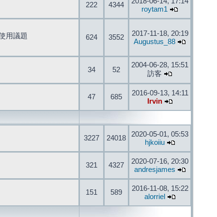
2018-06-14, 17:14
222
4344
roytam1
2017-11-18, 20:19
開發與使用議題
624
3552
Augustus_88
2004-06-28, 15:51
34
52
訪客
2016-09-13, 14:11
47
685
Irvin
2020-05-01, 05:53
3227
24018
hjkoiiu
2020-07-16, 20:30
321
4327
andresjames
2016-11-08, 15:22
151
589
alorriel