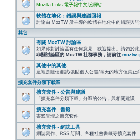
Mozilla Links 電子報中文版網站
軟體在地化：錯誤與建議回報
討論由 MozTW 所主導的軟體在地化中的錯誤與
其它
有關 MozTW 討論區
如果你對討論區有任何意見，歡迎提出。請勿於此
非關討論區的 MozTW 社群事務，請前往
moztw-
其他中的其他
這裡是隨便測試/張貼個人公告/聊天的地方但禁止
擴充套件分類下載區
擴充套件 - 公告與建議
「擴充套件分類下載」分區的公告，與相關建議
擴充套件 - 書籤
書籤管理之擴充套件
擴充套件 - 網誌工具
網誌寫作、RSS 訂閱、各種社會書籤等擴充套件