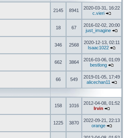
2020-03-31, 16:22
2145
8941
c.vieri
2016-02-02, 20:00
18
67
just_imagine
2020-12-13, 02:11
346
2568
Isaac1022
2016-03-06, 01:09
662
3864
bestlong
2019-01-05, 17:49
66
549
alicechan11
2012-04-08, 01:52
158
1016
Irvin
2022-09-21, 22:13
1225
3870
orange
2012-04-08, 01:52