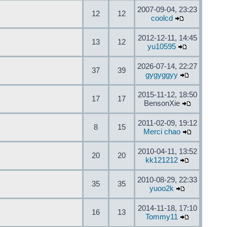
2007-09-04, 23:23
12
12
coolcd
2012-12-11, 14:45
13
12
yu10595
2026-07-14, 22:27
37
39
gygyggyy
2015-11-12, 18:50
17
17
BensonXie
2011-02-09, 19:12
8
15
Merci chao
2010-04-11, 13:52
20
20
kk121212
2010-08-29, 22:33
35
35
yuoo2k
2014-11-18, 17:10
16
13
Tommy11