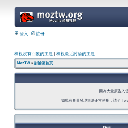
=
登入
註冊
檢視沒有回覆的主題
|
檢視最近討論的主題
MozTW
»
討論區首頁
因為大量廣告入
如現有會員發現無法正常使用，請至 Telegra