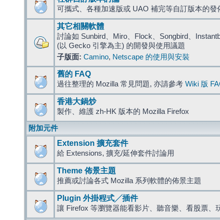
可攜式、各種加速版或 UAO 補完等自訂版本的發
其它相關軟體
討論如 Sunbird、Miro、Flock、Songbird、Instantbird
(以 Gecko 引擎為主) 的開發與使用議題
子版面:
Camino
,
Netscape 的使用與安裝
舊的 FAQ
過往整理的 Mozilla 常見問題, 亦請參考
Wiki 版 F
香港大鍋炒
製作、維護 zh-HK 版本的 Mozilla Firefox
附加元件
Extension 擴充套件
給 Extensions, 擴充/延伸套件討論用
Theme 佈景主題
推薦或討論各式 Mozilla 系列軟體的佈景主題
Plugin 外掛程式╱插件
讓 Firefox 等瀏覽器能看影片、聽音樂、看股