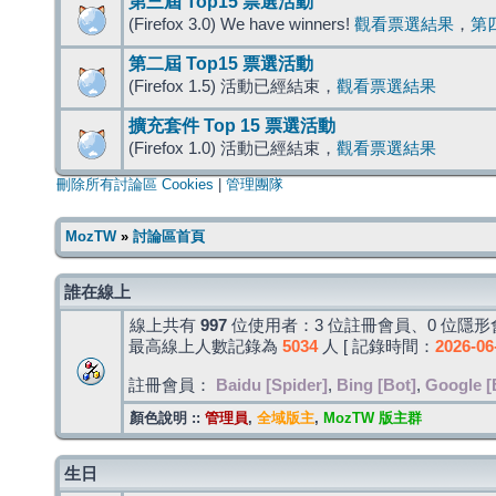
第三屆 Top15 票選活動
(Firefox 3.0) We have winners!
觀看票選結果
，
第
第二屆 Top15 票選活動
(Firefox 1.5) 活動已經結束，
觀看票選結果
擴充套件 Top 15 票選活動
(Firefox 1.0) 活動已經結束，
觀看票選結果
刪除所有討論區 Cookies
|
管理團隊
MozTW
»
討論區首頁
誰在線上
線上共有
997
位使用者：3 位註冊會員、0 位隱形會
最高線上人數記錄為
5034
人 [ 記錄時間：
2026-06
註冊會員：
Baidu [Spider]
,
Bing [Bot]
,
Google [
顏色說明 ::
管理員
,
全域版主
,
MozTW 版主群
生日