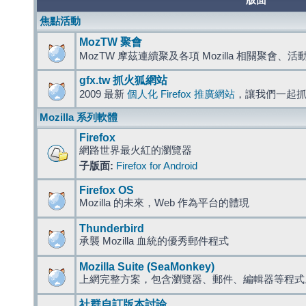
版面
焦點活動
MozTW 聚會
MozTW 摩茲連續聚及各項 Mozilla 相關聚會、
gfx.tw 抓火狐網站
2009 最新
個人化 Firefox 推廣網站
，讓我們一起
Mozilla 系列軟體
Firefox
網路世界最火紅的瀏覽器
子版面:
Firefox for Android
Firefox OS
Mozilla 的未來，Web 作為平台的體現
Thunderbird
承襲 Mozilla 血統的優秀郵件程式
Mozilla Suite (SeaMonkey)
上網完整方案，包含瀏覽器、郵件、編輯器等程
社群自訂版本討論