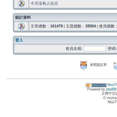
今天沒有人生日
統計資料
文章總數：
161479
| 主題總數：
28584
| 會員總數
登入
會員名稱:
密碼:
未閱讀文章
MozT
Powered by
phpBB
正體中文
© moztw
MozT