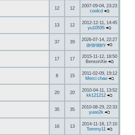
2007-09-04, 23:23
12
12
coolcd
2012-12-11, 14:45
13
12
yu10595
2026-07-14, 22:27
37
39
gygyggyy
2015-11-12, 18:50
17
17
BensonXie
2011-02-09, 19:12
8
15
Merci chao
2010-04-11, 13:52
20
20
kk121212
2010-08-29, 22:33
35
35
yuoo2k
2014-11-18, 17:10
16
13
Tommy11