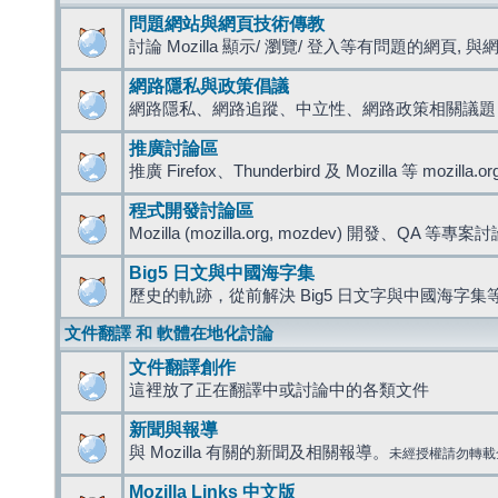
問題網站與網頁技術傳教
討論 Mozilla 顯示/ 瀏覽/ 登入等有問題的網頁, 與網路
網路隱私與政策倡議
網路隱私、網路追蹤、中立性、網路政策相關議題
推廣討論區
推廣 Firefox、Thunderbird 及 Mozilla 等 mozi
程式開發討論區
Mozilla (mozilla.org, mozdev) 開發、QA 等專案
Big5 日文與中國海字集
歷史的軌跡，從前解決 Big5 日文字與中國海字集等
文件翻譯 和 軟體在地化討論
文件翻譯創作
這裡放了正在翻譯中或討論中的各類文件
新聞與報導
與 Mozilla 有關的新聞及相關報導。
未經授權請勿轉載
Mozilla Links 中文版