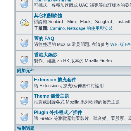
可攜式、各種加速版或 UAO 補完等自訂版本的發
其它相關軟體
討論如 Sunbird、Miro、Flock、Songbird、Instant
子版面:
Camino
,
Netscape 的使用與安裝
舊的 FAQ
過往整理的 Mozilla 常見問題, 亦請參考
Wiki 版 F
香港大鍋炒
製作、維護 zh-HK 版本的 Mozilla Firefox
附加元件
Extension 擴充套件
給 Extensions, 擴充/延伸套件討論用
Theme 佈景主題
推薦或討論各式 Mozilla 系列軟體的佈景主題
Plugin 外掛程式╱插件
讓 Firefox 等瀏覽器能看影片、聽音樂、看股
特別議題