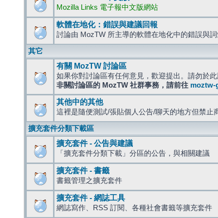
Mozilla Links 電子報中文版網站
軟體在地化：錯誤與建議回報
討論由 MozTW 所主導的軟體在地化中的錯誤與
其它
有關 MozTW 討論區
如果你對討論區有任何意見，歡迎提出。請勿於此
非關討論區的 MozTW 社群事務，請前往
moztw-
其他中的其他
這裡是隨便測試/張貼個人公告/聊天的地方但禁止
擴充套件分類下載區
擴充套件 - 公告與建議
「擴充套件分類下載」分區的公告，與相關建議
擴充套件 - 書籤
書籤管理之擴充套件
擴充套件 - 網誌工具
網誌寫作、RSS 訂閱、各種社會書籤等擴充套件