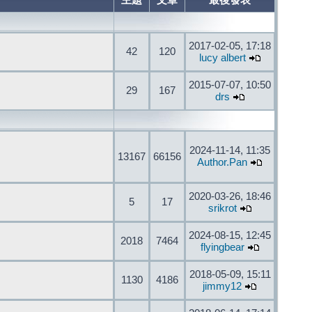
主題
文章
最後發表
2017-02-05, 17:18
42
120
lucy albert
2015-07-07, 10:50
29
167
drs
2024-11-14, 11:35
13167
66156
Author.Pan
2020-03-26, 18:46
5
17
srikrot
2024-08-15, 12:45
2018
7464
flyingbear
2018-05-09, 15:11
1130
4186
jimmy12