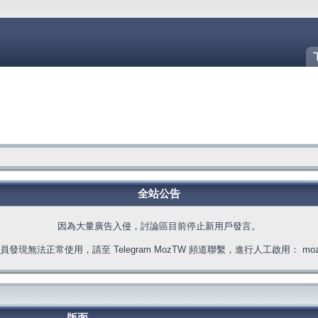
全站公告
因為大量廣告入侵，討論區目前停止新用戶發言。
發現無法正常使用，請至 Telegram MozTW 頻道聯繫，進行人工啟用： moztw.