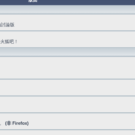
版面
活動討論版
抓火狐吧！
式。
(非 Firefox)