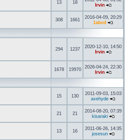
13
18
Irvin
2016-04-09, 20:29
308
1661
1abcd
2020-12-10, 14:50
294
1237
Irvin
2026-04-24, 22:30
1678
19970
Irvin
2011-09-03, 15:03
15
130
axehyde
2014-08-20, 07:39
21
21
kisaraki
2011-06-26, 14:35
13
16
josesun