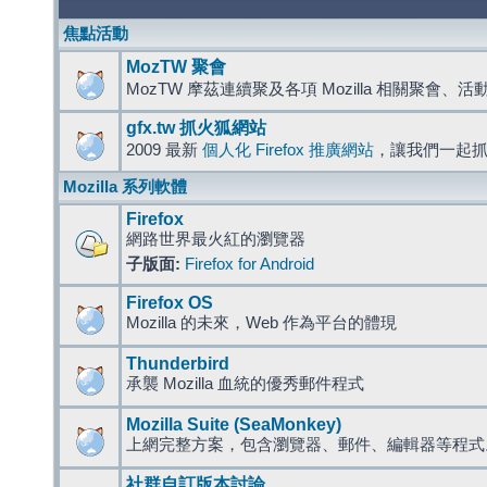
焦點活動
MozTW 聚會
MozTW 摩茲連續聚及各項 Mozilla 相關聚會、
gfx.tw 抓火狐網站
2009 最新
個人化 Firefox 推廣網站
，讓我們一起
Mozilla 系列軟體
Firefox
網路世界最火紅的瀏覽器
子版面:
Firefox for Android
Firefox OS
Mozilla 的未來，Web 作為平台的體現
Thunderbird
承襲 Mozilla 血統的優秀郵件程式
Mozilla Suite (SeaMonkey)
上網完整方案，包含瀏覽器、郵件、編輯器等程
社群自訂版本討論