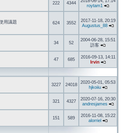
2018-06-14, 17:14
222
4344
roytam1
2017-11-18, 20:19
開發與使用議題
624
3552
Augustus_88
2004-06-28, 15:51
34
52
訪客
2016-09-13, 14:11
47
685
Irvin
2020-05-01, 05:53
3227
24018
hjkoiiu
2020-07-16, 20:30
321
4327
andresjames
2016-11-08, 15:22
151
589
alorriel