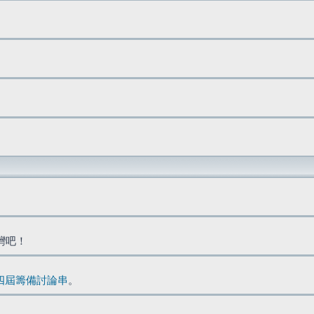
台灣吧！
四屆籌備討論串
。