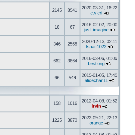
2020-03-31, 16:22
2145
8941
c.vieri
2016-02-02, 20:00
18
67
just_imagine
2020-12-13, 02:11
346
2568
Isaac1022
2016-03-06, 01:09
662
3864
bestlong
2019-01-05, 17:49
66
549
alicechan11
2012-04-08, 01:52
158
1016
Irvin
2022-09-21, 22:13
1225
3870
orange
2012-04-08, 01:52