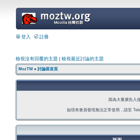
=
登入
註冊
檢視沒有回覆的主題
|
檢視最近討論的主題
MozTW
»
討論區首頁
因為大量廣告入
如現有會員發現無法正常使用，請至 Telegra