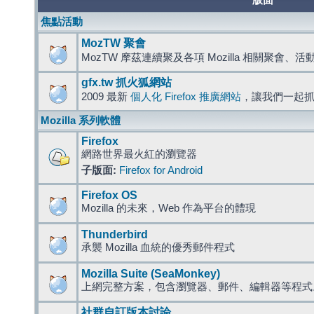
版面
焦點活動
MozTW 聚會
MozTW 摩茲連續聚及各項 Mozilla 相關聚會、
gfx.tw 抓火狐網站
2009 最新
個人化 Firefox 推廣網站
，讓我們一起
Mozilla 系列軟體
Firefox
網路世界最火紅的瀏覽器
子版面:
Firefox for Android
Firefox OS
Mozilla 的未來，Web 作為平台的體現
Thunderbird
承襲 Mozilla 血統的優秀郵件程式
Mozilla Suite (SeaMonkey)
上網完整方案，包含瀏覽器、郵件、編輯器等程
社群自訂版本討論