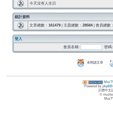
今天沒有人生日
統計資料
文章總數：
161479
| 主題總數：
28584
| 會員總數
登入
會員名稱:
密碼:
未閱讀文章
MozT
Powered by
phpBB
正體中文
© moztw
MozT