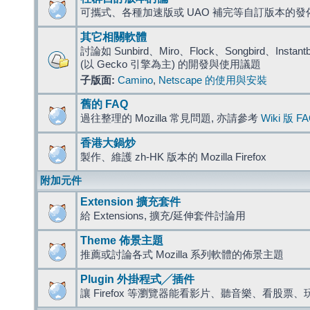
可攜式、各種加速版或 UAO 補完等自訂版本的發
其它相關軟體
討論如 Sunbird、Miro、Flock、Songbird、Instantbird
(以 Gecko 引擎為主) 的開發與使用議題
子版面:
Camino
,
Netscape 的使用與安裝
舊的 FAQ
過往整理的 Mozilla 常見問題, 亦請參考
Wiki 版 F
香港大鍋炒
製作、維護 zh-HK 版本的 Mozilla Firefox
附加元件
Extension 擴充套件
給 Extensions, 擴充/延伸套件討論用
Theme 佈景主題
推薦或討論各式 Mozilla 系列軟體的佈景主題
Plugin 外掛程式╱插件
讓 Firefox 等瀏覽器能看影片、聽音樂、看股