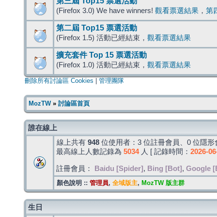
第三屆 Top15 票選活動
(Firefox 3.0) We have winners!
觀看票選結果
，
第
第二屆 Top15 票選活動
(Firefox 1.5) 活動已經結束，
觀看票選結果
擴充套件 Top 15 票選活動
(Firefox 1.0) 活動已經結束，
觀看票選結果
刪除所有討論區 Cookies
|
管理團隊
MozTW
»
討論區首頁
誰在線上
線上共有
948
位使用者：3 位註冊會員、0 位隱形會
最高線上人數記錄為
5034
人 [ 記錄時間：
2026-06
註冊會員：
Baidu [Spider]
,
Bing [Bot]
,
Google [
顏色說明 ::
管理員
,
全域版主
,
MozTW 版主群
生日