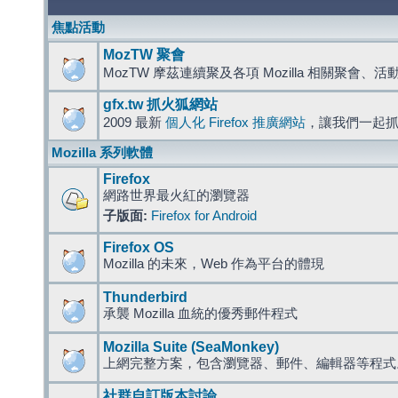
焦點活動
MozTW 聚會
MozTW 摩茲連續聚及各項 Mozilla 相關聚會、
gfx.tw 抓火狐網站
2009 最新
個人化 Firefox 推廣網站
，讓我們一起
Mozilla 系列軟體
Firefox
網路世界最火紅的瀏覽器
子版面:
Firefox for Android
Firefox OS
Mozilla 的未來，Web 作為平台的體現
Thunderbird
承襲 Mozilla 血統的優秀郵件程式
Mozilla Suite (SeaMonkey)
上網完整方案，包含瀏覽器、郵件、編輯器等程
社群自訂版本討論