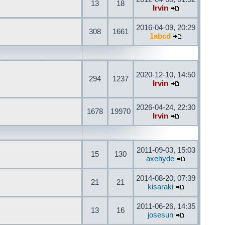
13
18
Irvin
2016-04-09, 20:29
308
1661
1abcd
2020-12-10, 14:50
294
1237
Irvin
2026-04-24, 22:30
1678
19970
Irvin
2011-09-03, 15:03
15
130
axehyde
2014-08-20, 07:39
21
21
kisaraki
2011-06-26, 14:35
13
16
josesun