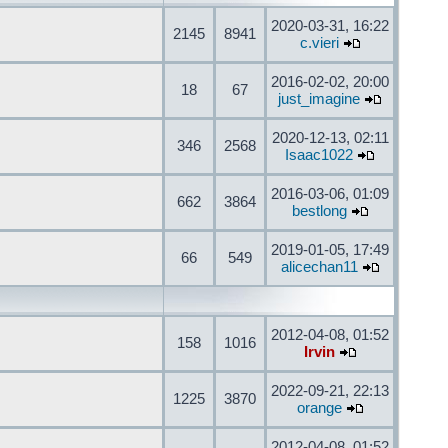
2020-03-31, 16:22
2145
8941
c.vieri
2016-02-02, 20:00
18
67
just_imagine
2020-12-13, 02:11
346
2568
Isaac1022
2016-03-06, 01:09
662
3864
bestlong
2019-01-05, 17:49
66
549
alicechan11
2012-04-08, 01:52
158
1016
Irvin
2022-09-21, 22:13
1225
3870
orange
2012-04-08, 01:52