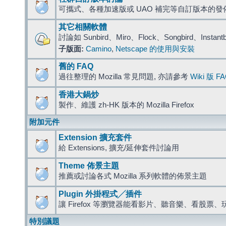
可攜式、各種加速版或 UAO 補完等自訂版本的發
其它相關軟體
討論如 Sunbird、Miro、Flock、Songbird、Instant
子版面:
Camino
,
Netscape 的使用與安裝
舊的 FAQ
過往整理的 Mozilla 常見問題, 亦請參考
Wiki 版 F
香港大鍋炒
製作、維護 zh-HK 版本的 Mozilla Firefox
附加元件
Extension 擴充套件
給 Extensions, 擴充/延伸套件討論用
Theme 佈景主題
推薦或討論各式 Mozilla 系列軟體的佈景主題
Plugin 外掛程式╱插件
讓 Firefox 等瀏覽器能看影片、聽音樂、看股
特別議題