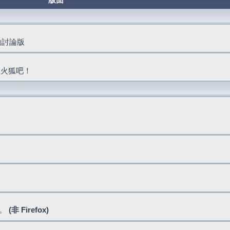
版面
活動討論版
抓火狐吧！
式。
(非 Firefox)