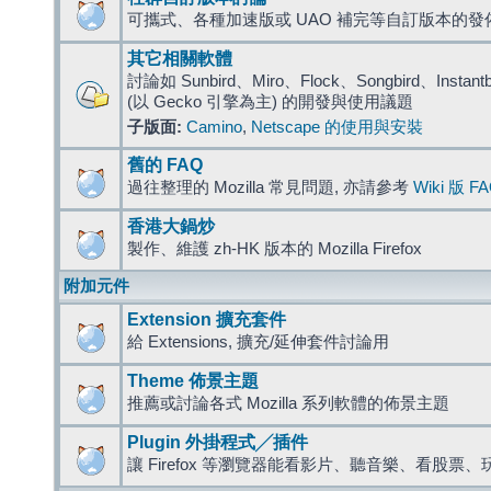
可攜式、各種加速版或 UAO 補完等自訂版本的發
其它相關軟體
討論如 Sunbird、Miro、Flock、Songbird、Instantbird
(以 Gecko 引擎為主) 的開發與使用議題
子版面:
Camino
,
Netscape 的使用與安裝
舊的 FAQ
過往整理的 Mozilla 常見問題, 亦請參考
Wiki 版 F
香港大鍋炒
製作、維護 zh-HK 版本的 Mozilla Firefox
附加元件
Extension 擴充套件
給 Extensions, 擴充/延伸套件討論用
Theme 佈景主題
推薦或討論各式 Mozilla 系列軟體的佈景主題
Plugin 外掛程式╱插件
讓 Firefox 等瀏覽器能看影片、聽音樂、看股