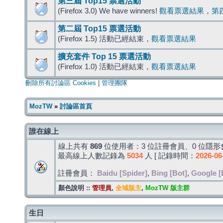
第三屆 Top15 票選活動
(Firefox 3.0) We have winners!
觀看票選結果
，
第
第二屆 Top15 票選活動
(Firefox 1.5) 活動已經結束，
觀看票選結果
擴充套件 Top 15 票選活動
(Firefox 1.0) 活動已經結束，
觀看票選結果
刪除所有討論區 Cookies
|
管理團隊
MozTW
»
討論區首頁
誰在線上
線上共有
869
位使用者：3 位註冊會員、0 位隱形會
最高線上人數記錄為
5034
人 [ 記錄時間：
2026-06
註冊會員：
Baidu [Spider]
,
Bing [Bot]
,
Google [
顏色說明 ::
管理員
,
全域版主
,
MozTW 版主群
生日