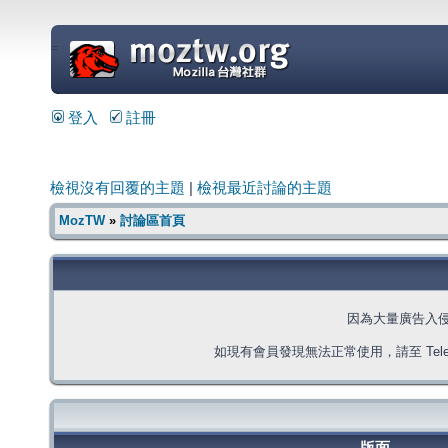
=
登入
註冊
檢視沒有回覆的主題
|
檢視最近討論的主題
MozTW
»
討論區首頁
因為大量廣告入
如現有會員發現無法正常使用，請至 Telegra