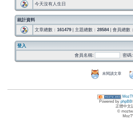
今天沒有人生日
統計資料
文章總數：
161479
| 主題總數：
28584
| 會員總數
登入
會員名稱:
密碼:
未閱讀文章
MozT
Powered by
phpBB
正體中文
© moztw
MozT