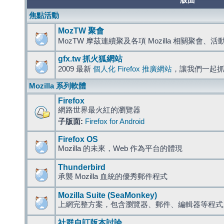
版面
焦點活動
MozTW 聚會
MozTW 摩茲連續聚及各項 Mozilla 相關聚會、
gfx.tw 抓火狐網站
2009 最新
個人化 Firefox 推廣網站
，讓我們一起
Mozilla 系列軟體
Firefox
網路世界最火紅的瀏覽器
子版面:
Firefox for Android
Firefox OS
Mozilla 的未來，Web 作為平台的體現
Thunderbird
承襲 Mozilla 血統的優秀郵件程式
Mozilla Suite (SeaMonkey)
上網完整方案，包含瀏覽器、郵件、編輯器等程
社群自訂版本討論