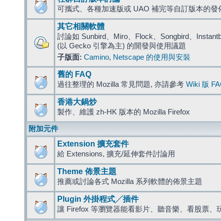
可攜式、各種加速版或 UAO 補完等自訂版本的發
其它相關軟體
討論如 Sunbird、Miro、Flock、Songbird、Instantbird
(以 Gecko 引擎為主) 的開發與使用議題
子版面:
Camino
,
Netscape 的使用與安裝
舊的 FAQ
過往整理的 Mozilla 常見問題, 亦請參考
Wiki 版 F
香港大鍋炒
製作、維護 zh-HK 版本的 Mozilla Firefox
附加元件
Extension 擴充套件
給 Extensions, 擴充/延伸套件討論用
Theme 佈景主題
推薦或討論各式 Mozilla 系列軟體的佈景主題
Plugin 外掛程式╱插件
讓 Firefox 等瀏覽器能看影片、聽音樂、看股