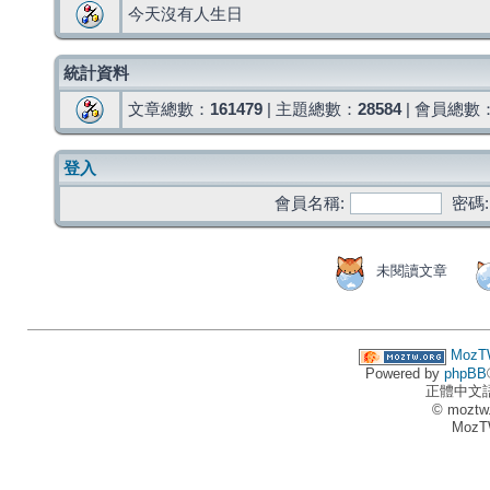
今天沒有人生日
統計資料
文章總數：
161479
| 主題總數：
28584
| 會員總數
登入
會員名稱:
密碼:
未閱讀文章
MozT
Powered by
phpBB
正體中文
© moztw
MozT