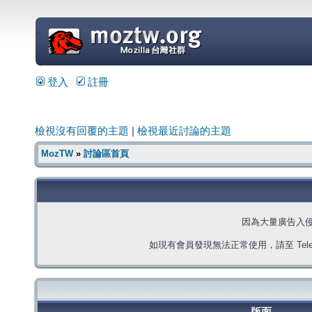
=
登入
註冊
檢視沒有回覆的主題
|
檢視最近討論的主題
MozTW
»
討論區首頁
因為大量廣告入
如現有會員發現無法正常使用，請至 Telegra