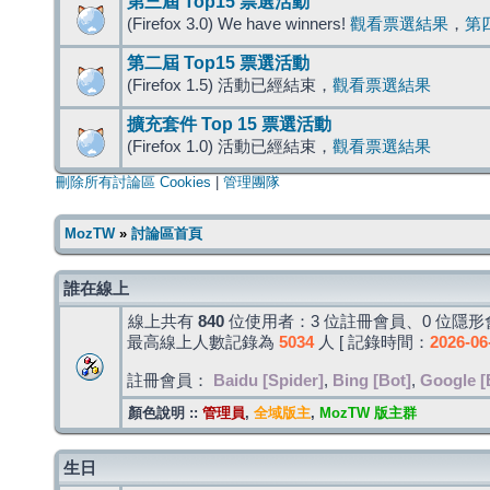
第三屆 Top15 票選活動
(Firefox 3.0) We have winners!
觀看票選結果
，
第
第二屆 Top15 票選活動
(Firefox 1.5) 活動已經結束，
觀看票選結果
擴充套件 Top 15 票選活動
(Firefox 1.0) 活動已經結束，
觀看票選結果
刪除所有討論區 Cookies
|
管理團隊
MozTW
»
討論區首頁
誰在線上
線上共有
840
位使用者：3 位註冊會員、0 位隱形會
最高線上人數記錄為
5034
人 [ 記錄時間：
2026-06
註冊會員：
Baidu [Spider]
,
Bing [Bot]
,
Google [
顏色說明 ::
管理員
,
全域版主
,
MozTW 版主群
生日