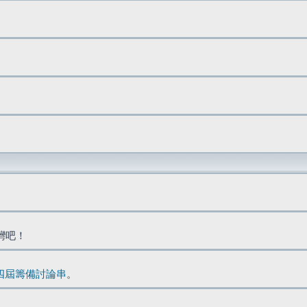
台灣吧！
四屆籌備討論串
。