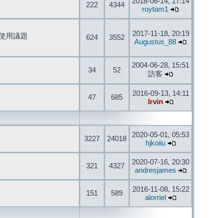
2018-06-14, 17:14
222
4344
roytam1
2017-11-18, 20:19
開發與使用議題
624
3552
Augustus_88
2004-06-28, 15:51
34
52
訪客
2016-09-13, 14:11
47
685
Irvin
2020-05-01, 05:53
3227
24018
hjkoiiu
2020-07-16, 20:30
321
4327
andresjames
2016-11-08, 15:22
151
589
alorriel