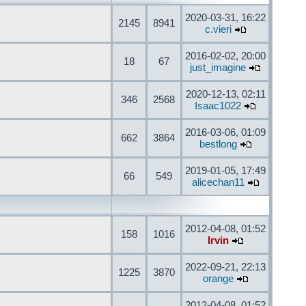
2020-03-31, 16:22
2145
8941
c.vieri
2016-02-02, 20:00
18
67
just_imagine
2020-12-13, 02:11
346
2568
Isaac1022
2016-03-06, 01:09
662
3864
bestlong
2019-01-05, 17:49
66
549
alicechan11
2012-04-08, 01:52
158
1016
Irvin
2022-09-21, 22:13
1225
3870
orange
2012-04-08, 01:52