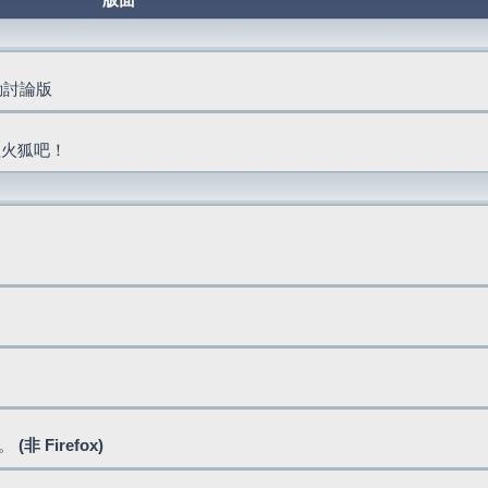
版面
活動討論版
抓火狐吧！
式。
(非 Firefox)