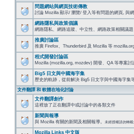
問題網站與網頁技術傳教
討論 Mozilla 顯示/ 瀏覽/ 登入等有問題的網頁, 與網路
網路隱私與政策倡議
網路隱私、網路追蹤、中立性、網路政策相關議題
推廣討論區
推廣 Firefox、Thunderbird 及 Mozilla 等 mozi
程式開發討論區
Mozilla (mozilla.org, mozdev) 開發、QA 等專案
Big5 日文與中國海字集
歷史的軌跡，從前解決 Big5 日文字與中國海字集等
文件翻譯 和 軟體在地化討論
文件翻譯創作
這裡放了正在翻譯中或討論中的各類文件
新聞與報導
與 Mozilla 有關的新聞及相關報導。
未經授權請勿轉載
Mozilla Links 中文版