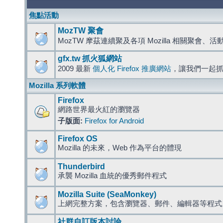
焦點活動
MozTW 聚會
MozTW 摩茲連續聚及各項 Mozilla 相關聚會、
gfx.tw 抓火狐網站
2009 最新
個人化 Firefox 推廣網站
，讓我們一起
Mozilla 系列軟體
Firefox
網路世界最火紅的瀏覽器
子版面:
Firefox for Android
Firefox OS
Mozilla 的未來，Web 作為平台的體現
Thunderbird
承襲 Mozilla 血統的優秀郵件程式
Mozilla Suite (SeaMonkey)
上網完整方案，包含瀏覽器、郵件、編輯器等程
社群自訂版本討論