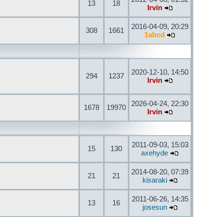
13
18
Irvin
2016-04-09, 20:29
308
1661
1abcd
2020-12-10, 14:50
294
1237
Irvin
2026-04-24, 22:30
1678
19970
Irvin
2011-09-03, 15:03
15
130
axehyde
2014-08-20, 07:39
21
21
kisaraki
2011-06-26, 14:35
13
16
josesun