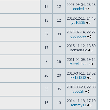
2007-09-04, 23:23
12
12
coolcd
2012-12-11, 14:45
13
12
yu10595
2026-07-14, 22:27
37
39
gygyggyy
2015-11-12, 18:50
17
17
BensonXie
2011-02-09, 19:12
8
15
Merci chao
2010-04-11, 13:52
20
20
kk121212
2010-08-29, 22:33
35
35
yuoo2k
2014-11-18, 17:10
16
13
Tommy11