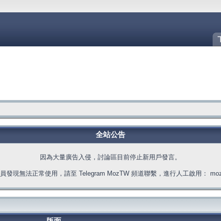
全站公告
因為大量廣告入侵，討論區目前停止新用戶發言。
發現無法正常使用，請至 Telegram MozTW 頻道聯繫，進行人工啟用： moztw.