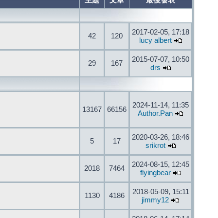
主題
文章
最後發表
2017-02-05, 17:18
42
120
lucy albert
2015-07-07, 10:50
29
167
drs
2024-11-14, 11:35
13167
66156
Author.Pan
2020-03-26, 18:46
5
17
srikrot
2024-08-15, 12:45
2018
7464
flyingbear
2018-05-09, 15:11
1130
4186
jimmy12