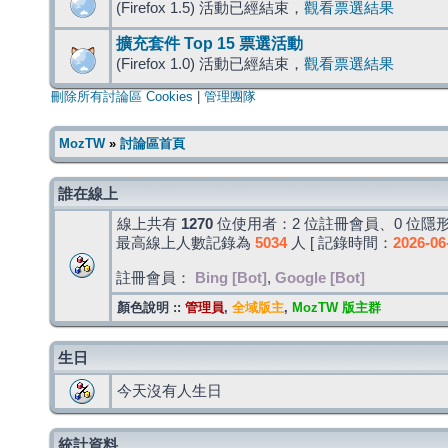
(Firefox 1.5) 活動已經結束，
觀看票選結果
擴充套件 Top 15 票選活動
(Firefox 1.0) 活動已經結束，
觀看票選結果
刪除所有討論區 Cookies
|
管理團隊
MozTW
»
討論區首頁
誰在線上
線上共有
1270
位使用者：2 位註冊會員、0 位隱形
最高線上人數記錄為
5034
人 [ 記錄時間：
2026-06
註冊會員：
Bing [Bot]
,
Google [Bot]
顏色說明 ::
管理員
,
全域版主
,
MozTW 版主群
生日
今天沒有人生日
統計資料