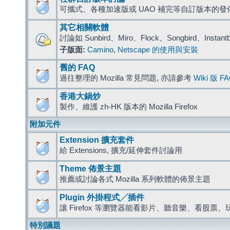
可攜式、各種加速版或 UAO 補完等自訂版本的發
其它相關軟體
討論如 Sunbird、Miro、Flock、Songbird、Instant
子版面:
Camino
,
Netscape 的使用與安裝
舊的 FAQ
過往整理的 Mozilla 常見問題, 亦請參考
Wiki 版 F
香港大鍋炒
製作、維護 zh-HK 版本的 Mozilla Firefox
附加元件
Extension 擴充套件
給 Extensions, 擴充/延伸套件討論用
Theme 佈景主題
推薦或討論各式 Mozilla 系列軟體的佈景主題
Plugin 外掛程式╱插件
讓 Firefox 等瀏覽器能看影片、聽音樂、看股
特別議題