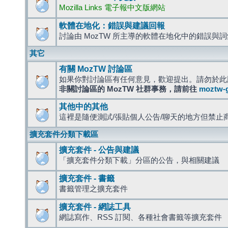
Mozilla Links 電子報中文版網站
軟體在地化：錯誤與建議回報
討論由 MozTW 所主導的軟體在地化中的錯誤與
其它
有關 MozTW 討論區
如果你對討論區有任何意見，歡迎提出。請勿於此
非關討論區的 MozTW 社群事務，請前往
moztw-
其他中的其他
這裡是隨便測試/張貼個人公告/聊天的地方但禁止
擴充套件分類下載區
擴充套件 - 公告與建議
「擴充套件分類下載」分區的公告，與相關建議
擴充套件 - 書籤
書籤管理之擴充套件
擴充套件 - 網誌工具
網誌寫作、RSS 訂閱、各種社會書籤等擴充套件