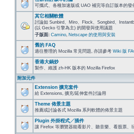
可攜式、各種加速版或 UAO 補完等自訂版本的發
其它相關軟體
討論如 Sunbird、Miro、Flock、Songbird、Instantbird
(以 Gecko 引擎為主) 的開發與使用議題
子版面:
Camino
,
Netscape 的使用與安裝
舊的 FAQ
過往整理的 Mozilla 常見問題, 亦請參考
Wiki 版 F
香港大鍋炒
製作、維護 zh-HK 版本的 Mozilla Firefox
附加元件
Extension 擴充套件
給 Extensions, 擴充/延伸套件討論用
Theme 佈景主題
推薦或討論各式 Mozilla 系列軟體的佈景主題
Plugin 外掛程式╱插件
讓 Firefox 等瀏覽器能看影片、聽音樂、看股