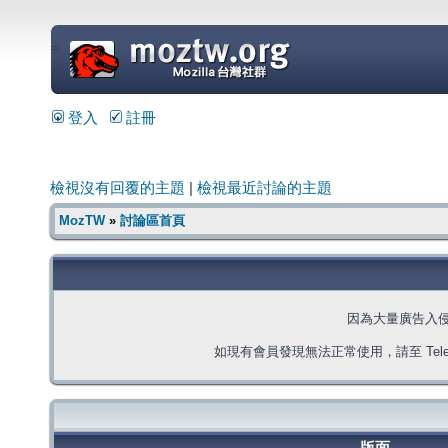
=
登入
註冊
檢視沒有回覆的主題
|
檢視最近討論的主題
MozTW
»
討論區首頁
因為大量廣告入
如現有會員發現無法正常使用，請至 Telegra