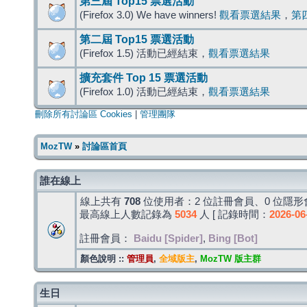
第三屆 Top15 票選活動
(Firefox 3.0) We have winners!
觀看票選結果
，
第
第二屆 Top15 票選活動
(Firefox 1.5) 活動已經結束，
觀看票選結果
擴充套件 Top 15 票選活動
(Firefox 1.0) 活動已經結束，
觀看票選結果
刪除所有討論區 Cookies
|
管理團隊
MozTW
»
討論區首頁
誰在線上
線上共有
708
位使用者：2 位註冊會員、0 位隱形會
最高線上人數記錄為
5034
人 [ 記錄時間：
2026-06
註冊會員：
Baidu [Spider]
,
Bing [Bot]
顏色說明 ::
管理員
,
全域版主
,
MozTW 版主群
生日