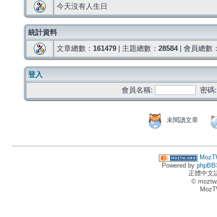
今天沒有人生日
統計資料
文章總數：
161479
| 主題總數：
28584
| 會員總數
登入
會員名稱:
密碼:
未閱讀文章
MozT
Powered by
phpBB
正體中文
© moztw
MozT