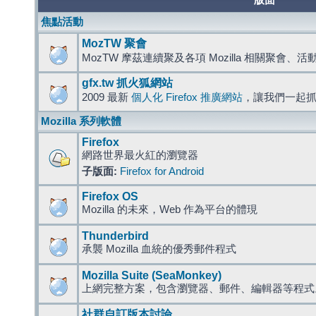
版面
焦點活動
MozTW 聚會
MozTW 摩茲連續聚及各項 Mozilla 相關聚會、
gfx.tw 抓火狐網站
2009 最新
個人化 Firefox 推廣網站
，讓我們一起
Mozilla 系列軟體
Firefox
網路世界最火紅的瀏覽器
子版面:
Firefox for Android
Firefox OS
Mozilla 的未來，Web 作為平台的體現
Thunderbird
承襲 Mozilla 血統的優秀郵件程式
Mozilla Suite (SeaMonkey)
上網完整方案，包含瀏覽器、郵件、編輯器等程
社群自訂版本討論