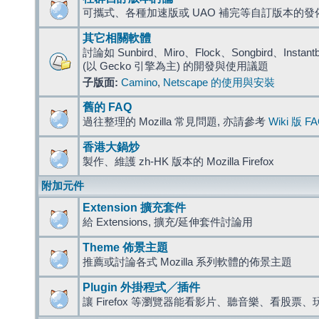
可攜式、各種加速版或 UAO 補完等自訂版本的發
其它相關軟體
討論如 Sunbird、Miro、Flock、Songbird、Instantbird
(以 Gecko 引擎為主) 的開發與使用議題
子版面:
Camino
,
Netscape 的使用與安裝
舊的 FAQ
過往整理的 Mozilla 常見問題, 亦請參考
Wiki 版 F
香港大鍋炒
製作、維護 zh-HK 版本的 Mozilla Firefox
附加元件
Extension 擴充套件
給 Extensions, 擴充/延伸套件討論用
Theme 佈景主題
推薦或討論各式 Mozilla 系列軟體的佈景主題
Plugin 外掛程式╱插件
讓 Firefox 等瀏覽器能看影片、聽音樂、看股