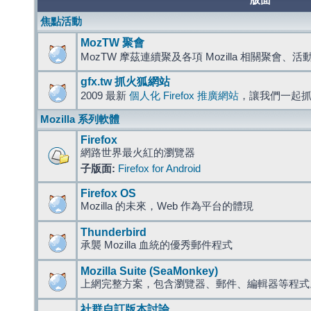
版面
焦點活動
MozTW 聚會
MozTW 摩茲連續聚及各項 Mozilla 相關聚會、
gfx.tw 抓火狐網站
2009 最新
個人化 Firefox 推廣網站
，讓我們一起
Mozilla 系列軟體
Firefox
網路世界最火紅的瀏覽器
子版面:
Firefox for Android
Firefox OS
Mozilla 的未來，Web 作為平台的體現
Thunderbird
承襲 Mozilla 血統的優秀郵件程式
Mozilla Suite (SeaMonkey)
上網完整方案，包含瀏覽器、郵件、編輯器等程
社群自訂版本討論