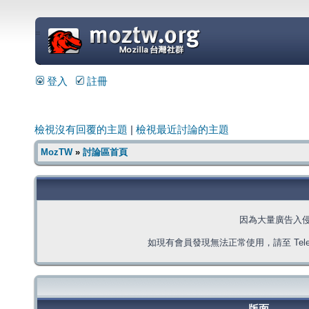
=
登入
註冊
檢視沒有回覆的主題
|
檢視最近討論的主題
MozTW
»
討論區首頁
因為大量廣告入
如現有會員發現無法正常使用，請至 Telegra