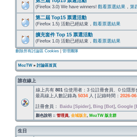
第三屆 Top15 票選活動
(Firefox 3.0) We have winners!
觀看票選結果
，
第
第二屆 Top15 票選活動
(Firefox 1.5) 活動已經結束，
觀看票選結果
擴充套件 Top 15 票選活動
(Firefox 1.0) 活動已經結束，
觀看票選結果
刪除所有討論區 Cookies
|
管理團隊
MozTW
»
討論區首頁
誰在線上
線上共有
801
位使用者：3 位註冊會員、0 位隱形會
最高線上人數記錄為
5034
人 [ 記錄時間：
2026-06
註冊會員：
Baidu [Spider]
,
Bing [Bot]
,
Google [
顏色說明 ::
管理員
,
全域版主
,
MozTW 版主群
生日