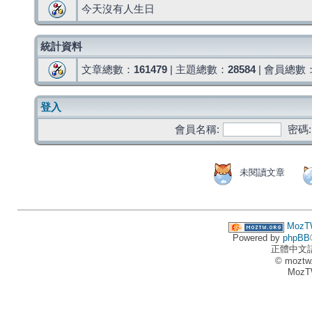
今天沒有人生日
統計資料
文章總數：
161479
| 主題總數：
28584
| 會員總數
登入
會員名稱:
密碼:
未閱讀文章
MozT
Powered by
phpBB
正體中文
© moztw
MozT