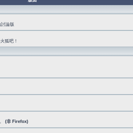
版面
活動討論版
抓火狐吧！
式。
(非 Firefox)