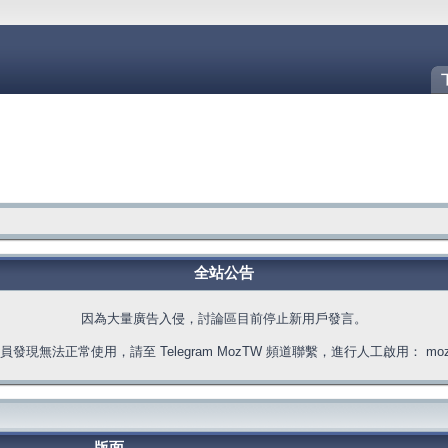
全站公告
因為大量廣告入侵，討論區目前停止新用戶發言。
發現無法正常使用，請至 Telegram MozTW 頻道聯繫，進行人工啟用： moztw.