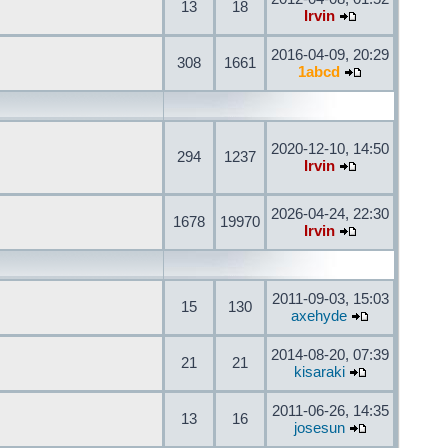
13
18
Irvin
2016-04-09, 20:29
308
1661
1abcd
2020-12-10, 14:50
294
1237
Irvin
2026-04-24, 22:30
1678
19970
Irvin
2011-09-03, 15:03
15
130
axehyde
2014-08-20, 07:39
21
21
kisaraki
2011-06-26, 14:35
13
16
josesun