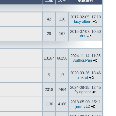
主題
文章
最後發表
2017-02-05, 17:18
42
120
lucy albert
2015-07-07, 10:50
29
167
drs
2024-11-14, 11:35
13167
66156
Author.Pan
2020-03-26, 18:46
5
17
srikrot
2024-08-15, 12:45
2018
7464
flyingbear
2018-05-09, 15:11
1130
4186
jimmy12