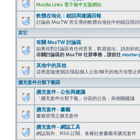
Mozilla Links 電子報中文版網站
軟體在地化：錯誤與建議回報
討論由 MozTW 所主導的軟體在地化中的錯誤與
其它
有關 MozTW 討論區
如果你對討論區有任何意見，歡迎提出。請勿於此
非關討論區的 MozTW 社群事務，請前往
moztw-
其他中的其他
這裡是隨便測試/張貼個人公告/聊天的地方但禁止
擴充套件分類下載區
擴充套件 - 公告與建議
「擴充套件分類下載」分區的公告，與相關建議
擴充套件 - 書籤
書籤管理之擴充套件
擴充套件 - 網誌工具
網誌寫作、RSS 訂閱、各種社會書籤等擴充套件