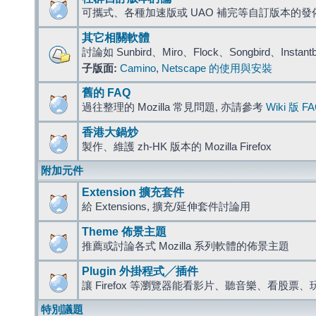
可攜式、各種加速版或 UAO 補完等自訂版本的發
其它相關軟體
討論如 Sunbird、Miro、Flock、Songbird、Instant
子版面:
Camino
,
Netscape 的使用與安裝
舊的 FAQ
過往整理的 Mozilla 常見問題, 亦請參考
Wiki 版 F
香港大鍋炒
製作、維護 zh-HK 版本的 Mozilla Firefox
附加元件
Extension 擴充套件
給 Extensions, 擴充/延伸套件討論用
Theme 佈景主題
推薦或討論各式 Mozilla 系列軟體的佈景主題
Plugin 外掛程式╱插件
讓 Firefox 等瀏覽器能看影片、聽音樂、看股
特別議題