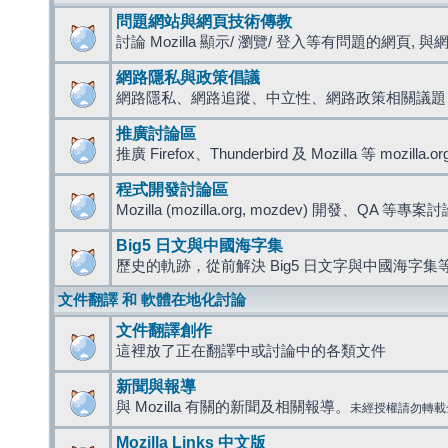
問題網站與網頁技術傳教
討論 Mozilla 顯示/ 瀏覽/ 登入等有問題的網頁, 與網路
網路隱私與政策倡議
網路隱私、網路追蹤、中立性、網路政策相關議題
推廣討論區
推廣 Firefox、Thunderbird 及 Mozilla 等 mozi
程式開發討論區
Mozilla (mozilla.org, mozdev) 開發、QA 等專案
Big5 日文與中國海字集
歷史的軌跡，從前解決 Big5 日文字與中國海字集等
文件翻譯 和 軟體在地化討論
文件翻譯創作
這裡放了正在翻譯中或討論中的各類文件
新聞與報導
與 Mozilla 有關的新聞及相關報導。
未經授權請勿轉載
Mozilla Links 中文版