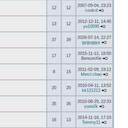
2007-09-04, 23:23
12
12
coolcd
2012-12-11, 14:45
13
12
yu10595
2026-07-14, 22:27
37
39
gygyggyy
2015-11-12, 18:50
17
17
BensonXie
2011-02-09, 19:12
8
15
Merci chao
2010-04-11, 13:52
20
20
kk121212
2010-08-29, 22:33
35
35
yuoo2k
2014-11-18, 17:10
16
13
Tommy11