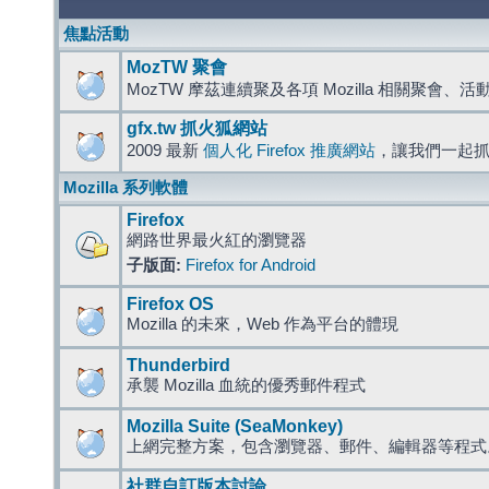
焦點活動
MozTW 聚會
MozTW 摩茲連續聚及各項 Mozilla 相關聚會、
gfx.tw 抓火狐網站
2009 最新
個人化 Firefox 推廣網站
，讓我們一起
Mozilla 系列軟體
Firefox
網路世界最火紅的瀏覽器
子版面:
Firefox for Android
Firefox OS
Mozilla 的未來，Web 作為平台的體現
Thunderbird
承襲 Mozilla 血統的優秀郵件程式
Mozilla Suite (SeaMonkey)
上網完整方案，包含瀏覽器、郵件、編輯器等程
社群自訂版本討論