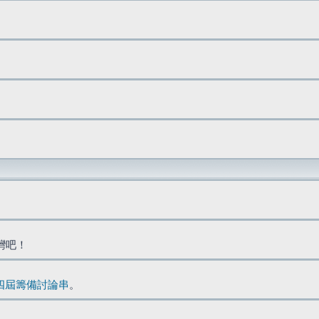
台灣吧！
四屆籌備討論串
。