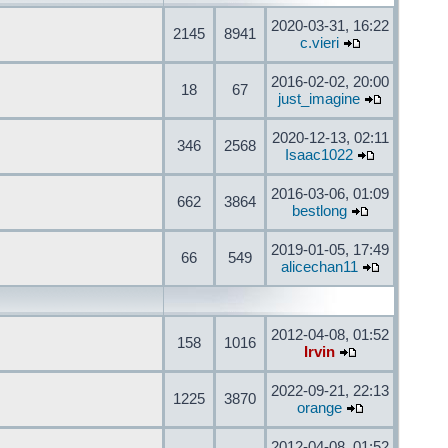
2020-03-31, 16:22
2145
8941
c.vieri
2016-02-02, 20:00
18
67
just_imagine
2020-12-13, 02:11
346
2568
Isaac1022
2016-03-06, 01:09
662
3864
bestlong
2019-01-05, 17:49
66
549
alicechan11
2012-04-08, 01:52
158
1016
Irvin
2022-09-21, 22:13
1225
3870
orange
2012-04-08, 01:52