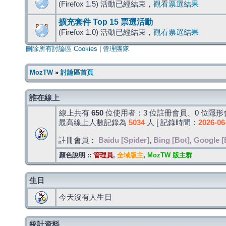
(Firefox 1.5) 活動已經結束，
觀看票選結果
擴充套件 Top 15 票選活動
(Firefox 1.0) 活動已經結束，
觀看票選結果
刪除所有討論區 Cookies
|
管理團隊
MozTW
»
討論區首頁
誰在線上
線上共有
650
位使用者：3 位註冊會員、0 位隱形會
最高線上人數記錄為
5034
人 [ 記錄時間：
2026-06
註冊會員：
Baidu [Spider]
,
Bing [Bot]
,
Google [
顏色說明 ::
管理員
,
全域版主
,
MozTW 版主群
生日
今天沒有人生日
統計資料