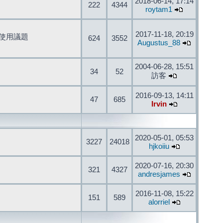
2018-06-14, 17:14
222
4344
roytam1
2017-11-18, 20:19
開發與使用議題
624
3552
Augustus_88
2004-06-28, 15:51
34
52
訪客
2016-09-13, 14:11
47
685
Irvin
2020-05-01, 05:53
3227
24018
hjkoiiu
2020-07-16, 20:30
321
4327
andresjames
2016-11-08, 15:22
151
589
alorriel