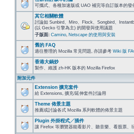
可攜式、各種加速版或 UAO 補完等自訂版本的發
其它相關軟體
討論如 Sunbird、Miro、Flock、Songbird、Instantbird
(以 Gecko 引擎為主) 的開發與使用議題
子版面:
Camino
,
Netscape 的使用與安裝
舊的 FAQ
過往整理的 Mozilla 常見問題, 亦請參考
Wiki 版 F
香港大鍋炒
製作、維護 zh-HK 版本的 Mozilla Firefox
附加元件
Extension 擴充套件
給 Extensions, 擴充/延伸套件討論用
Theme 佈景主題
推薦或討論各式 Mozilla 系列軟體的佈景主題
Plugin 外掛程式╱插件
讓 Firefox 等瀏覽器能看影片、聽音樂、看股