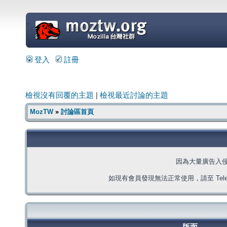
=
登入
註冊
檢視沒有回覆的主題
|
檢視最近討論的主題
MozTW
»
討論區首頁
因為大量廣告入
如現有會員發現無法正常使用，請至 Telegra