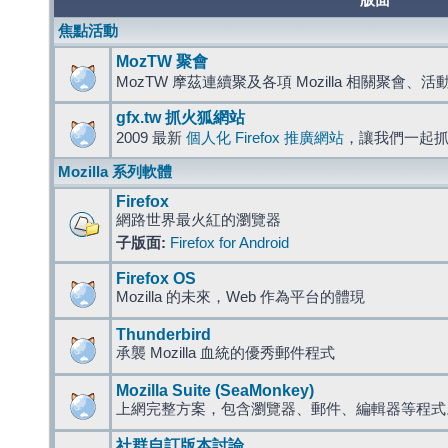
版面
焦點活動
MozTW 聚會
MozTW 摩茲連續聚及各項 Mozilla 相關聚會、
gfx.tw 抓火狐網站
2009 最新
個人化 Firefox 推廣網站
，讓我們一起
Mozilla 系列軟體
Firefox
網路世界最火紅的瀏覽器
子版面:
Firefox for Android
Firefox OS
Mozilla 的未來，Web 作為平台的體現
Thunderbird
承襲 Mozilla 血統的優秀郵件程式
Mozilla Suite (SeaMonkey)
上網完整方案，包含瀏覽器、郵件、編輯器等程
社群自訂版本討論