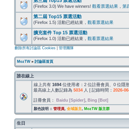
第三屆 Top15 票選活動
(Firefox 3.0) We have winners!
觀看票選結果
，
第
第二屆 Top15 票選活動
(Firefox 1.5) 活動已經結束，
觀看票選結果
擴充套件 Top 15 票選活動
(Firefox 1.0) 活動已經結束，
觀看票選結果
刪除所有討論區 Cookies
|
管理團隊
MozTW
»
討論區首頁
誰在線上
線上共有
1694
位使用者：2 位註冊會員、0 位隱形
最高線上人數記錄為
5034
人 [ 記錄時間：
2026-06
註冊會員：
Baidu [Spider]
,
Bing [Bot]
顏色說明 ::
管理員
,
全域版主
,
MozTW 版主群
生日