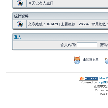
今天沒有人生日
統計資料
文章總數：
161479
| 主題總數：
28584
| 會員總數
登入
會員名稱:
密碼:
未閱讀文章
MozT
Powered by
phpBB
正體中文
© moztw
MozT