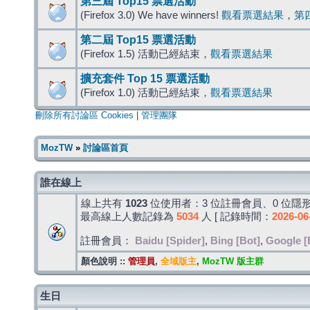
第三屆 Top15 票選活動
(Firefox 3.0) We have winners!
觀看票選結果
，
第
第二屆 Top15 票選活動
(Firefox 1.5) 活動已經結束，
觀看票選結果
擴充套件 Top 15 票選活動
(Firefox 1.0) 活動已經結束，
觀看票選結果
刪除所有討論區 Cookies
|
管理團隊
MozTW
»
討論區首頁
誰在線上
線上共有
1023
位使用者：3 位註冊會員、0 位隱形
最高線上人數記錄為
5034
人 [ 記錄時間：
2026-06
註冊會員：
Baidu [Spider]
,
Bing [Bot]
,
Google [
顏色說明 ::
管理員
,
全域版主
,
MozTW 版主群
生日