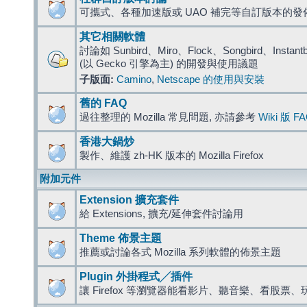
可攜式、各種加速版或 UAO 補完等自訂版本的發
其它相關軟體
討論如 Sunbird、Miro、Flock、Songbird、Instantbird
(以 Gecko 引擎為主) 的開發與使用議題
子版面:
Camino
,
Netscape 的使用與安裝
舊的 FAQ
過往整理的 Mozilla 常見問題, 亦請參考
Wiki 版 F
香港大鍋炒
製作、維護 zh-HK 版本的 Mozilla Firefox
附加元件
Extension 擴充套件
給 Extensions, 擴充/延伸套件討論用
Theme 佈景主題
推薦或討論各式 Mozilla 系列軟體的佈景主題
Plugin 外掛程式╱插件
讓 Firefox 等瀏覽器能看影片、聽音樂、看股