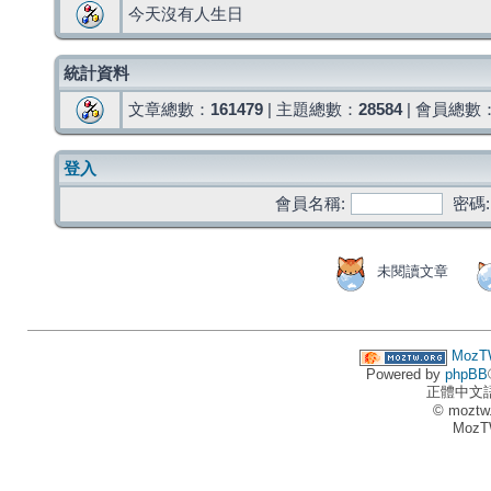
今天沒有人生日
統計資料
文章總數：
161479
| 主題總數：
28584
| 會員總數
登入
會員名稱:
密碼:
未閱讀文章
MozT
Powered by
phpBB
正體中文
© moztw
MozT