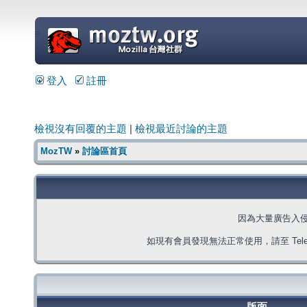
=
登入
註冊
檢視沒有回覆的主題
|
檢視最近討論的主題
MozTW
»
討論區首頁
因為大量廣告入
如現有會員發現無法正常使用，請至 Telegra