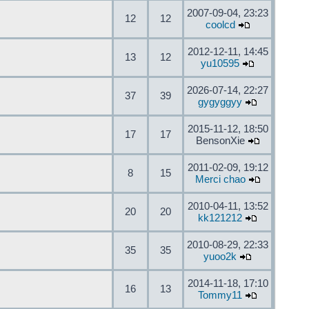
2007-09-04, 23:23
12
12
coolcd
2012-12-11, 14:45
13
12
yu10595
2026-07-14, 22:27
37
39
gygyggyy
2015-11-12, 18:50
17
17
BensonXie
2011-02-09, 19:12
8
15
Merci chao
2010-04-11, 13:52
20
20
kk121212
2010-08-29, 22:33
35
35
yuoo2k
2014-11-18, 17:10
16
13
Tommy11