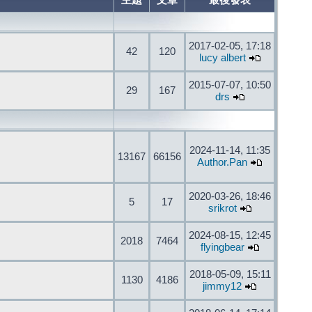
主題
文章
最後發表
2017-02-05, 17:18
42
120
lucy albert
2015-07-07, 10:50
29
167
drs
2024-11-14, 11:35
13167
66156
Author.Pan
2020-03-26, 18:46
5
17
srikrot
2024-08-15, 12:45
2018
7464
flyingbear
2018-05-09, 15:11
1130
4186
jimmy12