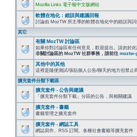
Mozilla Links 電子報中文版網站
軟體在地化：錯誤與建議回報
討論由 MozTW 所主導的軟體在地化中的錯誤與
其它
有關 MozTW 討論區
如果你對討論區有任何意見，歡迎提出。請勿於此
非關討論區的 MozTW 社群事務，請前往
moztw-
其他中的其他
這裡是隨便測試/張貼個人公告/聊天的地方但禁止
擴充套件分類下載區
擴充套件 - 公告與建議
「擴充套件分類下載」分區的公告，與相關建議
擴充套件 - 書籤
書籤管理之擴充套件
擴充套件 - 網誌工具
網誌寫作、RSS 訂閱、各種社會書籤等擴充套件