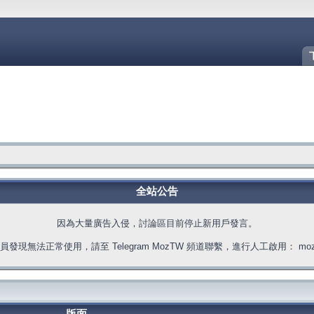
全站公告
因為大量廣告入侵，討論區目前停止新用戶發言。
發現無法正常使用，請至 Telegram MozTW 頻道聯繫，進行人工啟用： moztw.