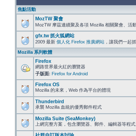
焦點活動
MozTW 聚會
MozTW 摩茲連續聚及各項 Mozilla 相關聚會、
gfx.tw 抓火狐網站
2009 最新
個人化 Firefox 推廣網站
，讓我們一起
Mozilla 系列軟體
Firefox
網路世界最火紅的瀏覽器
子版面:
Firefox for Android
Firefox OS
Mozilla 的未來，Web 作為平台的體現
Thunderbird
承襲 Mozilla 血統的優秀郵件程式
Mozilla Suite (SeaMonkey)
上網完整方案，包含瀏覽器、郵件、編輯器等程
社群自訂版本討論