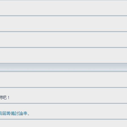
台灣吧！
四屆籌備討論串
。