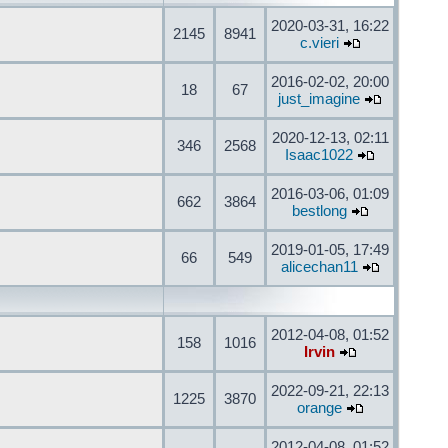
2020-03-31, 16:22
2145
8941
c.vieri
2016-02-02, 20:00
18
67
just_imagine
2020-12-13, 02:11
346
2568
Isaac1022
2016-03-06, 01:09
662
3864
bestlong
2019-01-05, 17:49
66
549
alicechan11
2012-04-08, 01:52
158
1016
Irvin
2022-09-21, 22:13
1225
3870
orange
2012-04-08, 01:52