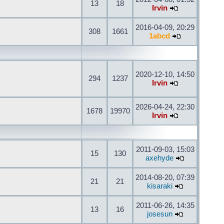
13
18
Irvin
2016-04-09, 20:29
308
1661
1abcd
2020-12-10, 14:50
294
1237
Irvin
2026-04-24, 22:30
1678
19970
Irvin
2011-09-03, 15:03
15
130
axehyde
2014-08-20, 07:39
21
21
kisaraki
2011-06-26, 14:35
13
16
josesun