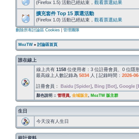
(Firefox 1.5) 活動已經結束，
觀看票選結果
擴充套件 Top 15 票選活動
(Firefox 1.0) 活動已經結束，
觀看票選結果
刪除所有討論區 Cookies
|
管理團隊
MozTW
»
討論區首頁
誰在線上
線上共有
1158
位使用者：3 位註冊會員、0 位隱形
最高線上人數記錄為
5034
人 [ 記錄時間：
2026-06
註冊會員：
Baidu [Spider]
,
Bing [Bot]
,
Google [
顏色說明 ::
管理員
,
全域版主
,
MozTW 版主群
生日
今天沒有人生日
統計資料