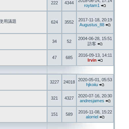
2018-06-14, 17:14
222
4344
roytam1
2017-11-18, 20:19
開發與使用議題
624
3552
Augustus_88
2004-06-28, 15:51
34
52
訪客
2016-09-13, 14:11
47
685
Irvin
2020-05-01, 05:53
3227
24018
hjkoiiu
2020-07-16, 20:30
321
4327
andresjames
2016-11-08, 15:22
151
589
alorriel