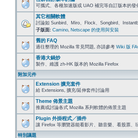
可攜式、各種加速版或 UAO 補完等自訂版本的發
其它相關軟體
討論如 Sunbird、Miro、Flock、Songbird、Instant
子版面:
Camino
,
Netscape 的使用與安裝
舊的 FAQ
過往整理的 Mozilla 常見問題, 亦請參考
Wiki 版 F
香港大鍋炒
製作、維護 zh-HK 版本的 Mozilla Firefox
附加元件
Extension 擴充套件
給 Extensions, 擴充/延伸套件討論用
Theme 佈景主題
推薦或討論各式 Mozilla 系列軟體的佈景主題
Plugin 外掛程式╱插件
讓 Firefox 等瀏覽器能看影片、聽音樂、看股
特別議題