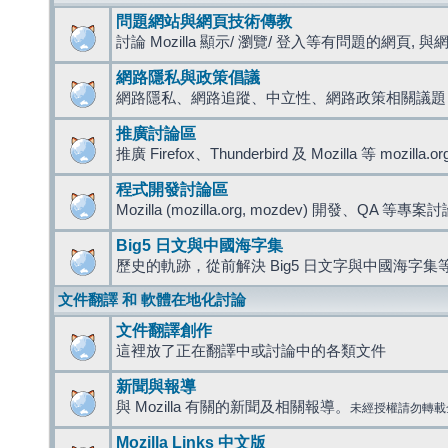
問題網站與網頁技術傳教
討論 Mozilla 顯示/ 瀏覽/ 登入等有問題的網頁, 與網路
網路隱私與政策倡議
網路隱私、網路追蹤、中立性、網路政策相關議題
推廣討論區
推廣 Firefox、Thunderbird 及 Mozilla 等 mozi
程式開發討論區
Mozilla (mozilla.org, mozdev) 開發、QA 等專案
Big5 日文與中國海字集
歷史的軌跡，從前解決 Big5 日文字與中國海字集等
文件翻譯 和 軟體在地化討論
文件翻譯創作
這裡放了正在翻譯中或討論中的各類文件
新聞與報導
與 Mozilla 有關的新聞及相關報導。
未經授權請勿轉載
Mozilla Links 中文版