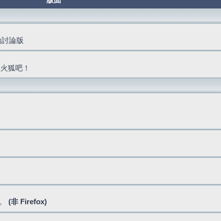
版面
活動討論版
抓火狐吧！
式。
(非 Firefox)