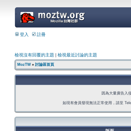
=
登入
註冊
檢視沒有回覆的主題
|
檢視最近討論的主題
MozTW
»
討論區首頁
因為大量廣告入
如現有會員發現無法正常使用，請至 Telegra