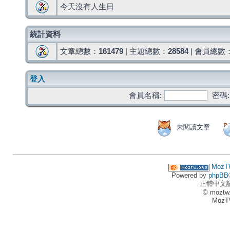
今天沒有人生日
統計資料
文章總數：
161479
| 主題總數：
28584
| 會員總數
登入
會員名稱:
密碼:
未閱讀文章
MozT
Powered by
phpBB
正體中文
© moztw
MozT