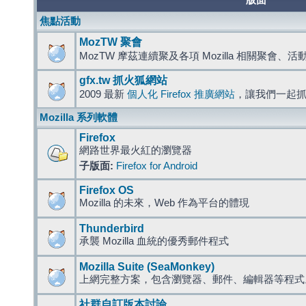
版面
焦點活動
MozTW 聚會
MozTW 摩茲連續聚及各項 Mozilla 相關聚會、
gfx.tw 抓火狐網站
2009 最新
個人化 Firefox 推廣網站
，讓我們一起
Mozilla 系列軟體
Firefox
網路世界最火紅的瀏覽器
子版面:
Firefox for Android
Firefox OS
Mozilla 的未來，Web 作為平台的體現
Thunderbird
承襲 Mozilla 血統的優秀郵件程式
Mozilla Suite (SeaMonkey)
上網完整方案，包含瀏覽器、郵件、編輯器等程
社群自訂版本討論