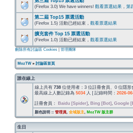
第三屆 Top15 票選活動
(Firefox 3.0) We have winners!
觀看票選結果
，
第
第二屆 Top15 票選活動
(Firefox 1.5) 活動已經結束，
觀看票選結果
擴充套件 Top 15 票選活動
(Firefox 1.0) 活動已經結束，
觀看票選結果
刪除所有討論區 Cookies
|
管理團隊
MozTW
»
討論區首頁
誰在線上
線上共有
738
位使用者：3 位註冊會員、0 位隱形會
最高線上人數記錄為
5034
人 [ 記錄時間：
2026-06
註冊會員：
Baidu [Spider]
,
Bing [Bot]
,
Google [
顏色說明 ::
管理員
,
全域版主
,
MozTW 版主群
生日