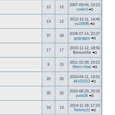
2007-09-04, 23:23
12
12
coolcd
2012-12-11, 14:45
13
12
yu10595
2026-07-14, 22:27
37
39
gygyggyy
2015-11-12, 18:50
17
17
BensonXie
2011-02-09, 19:12
8
15
Merci chao
2010-04-11, 13:52
20
20
kk121212
2010-08-29, 22:33
35
35
yuoo2k
2014-11-18, 17:10
16
13
Tommy11