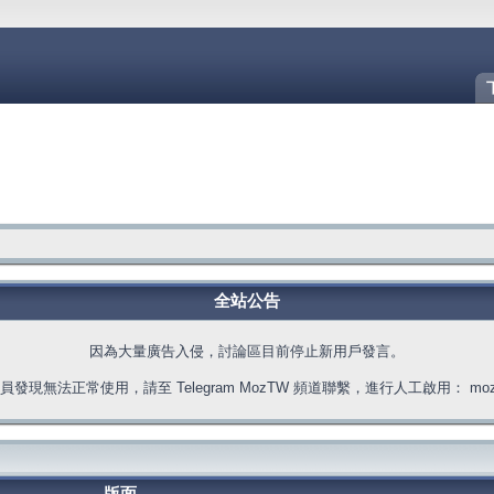
全站公告
因為大量廣告入侵，討論區目前停止新用戶發言。
發現無法正常使用，請至 Telegram MozTW 頻道聯繫，進行人工啟用： moztw.