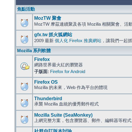
焦點活動
MozTW 聚會
MozTW 摩茲連續聚及各項 Mozilla 相關聚會、
gfx.tw 抓火狐網站
2009 最新
個人化 Firefox 推廣網站
，讓我們一起
Mozilla 系列軟體
Firefox
網路世界最火紅的瀏覽器
子版面:
Firefox for Android
Firefox OS
Mozilla 的未來，Web 作為平台的體現
Thunderbird
承襲 Mozilla 血統的優秀郵件程式
Mozilla Suite (SeaMonkey)
上網完整方案，包含瀏覽器、郵件、編輯器等程
社群自訂版本討論