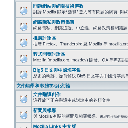
問題網站與網頁技術傳教
討論 Mozilla 顯示/ 瀏覽/ 登入等有問題的網頁, 與網路
網路隱私與政策倡議
網路隱私、網路追蹤、中立性、網路政策相關議題
推廣討論區
推廣 Firefox、Thunderbird 及 Mozilla 等 mozi
程式開發討論區
Mozilla (mozilla.org, mozdev) 開發、QA 等專案
Big5 日文與中國海字集
歷史的軌跡，從前解決 Big5 日文字與中國海字集等
文件翻譯 和 軟體在地化討論
文件翻譯創作
這裡放了正在翻譯中或討論中的各類文件
新聞與報導
與 Mozilla 有關的新聞及相關報導。
未經授權請勿轉載
Mozilla Links 中文版