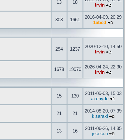
13
18
Irvin
2016-04-09, 20:29
308
1661
1abcd
2020-12-10, 14:50
294
1237
Irvin
2026-04-24, 22:30
1678
19970
Irvin
2011-09-03, 15:03
15
130
axehyde
2014-08-20, 07:39
21
21
kisaraki
2011-06-26, 14:35
13
16
josesun