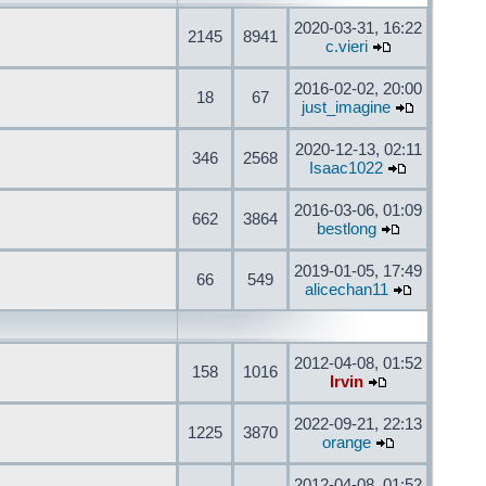
2020-03-31, 16:22
2145
8941
c.vieri
2016-02-02, 20:00
18
67
just_imagine
2020-12-13, 02:11
346
2568
Isaac1022
2016-03-06, 01:09
662
3864
bestlong
2019-01-05, 17:49
66
549
alicechan11
2012-04-08, 01:52
158
1016
Irvin
2022-09-21, 22:13
1225
3870
orange
2012-04-08, 01:52