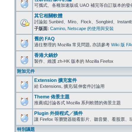
可攜式、各種加速版或 UAO 補完等自訂版本的發
其它相關軟體
討論如 Sunbird、Miro、Flock、Songbird、Instant
子版面:
Camino
,
Netscape 的使用與安裝
舊的 FAQ
過往整理的 Mozilla 常見問題, 亦請參考
Wiki 版 F
香港大鍋炒
製作、維護 zh-HK 版本的 Mozilla Firefox
附加元件
Extension 擴充套件
給 Extensions, 擴充/延伸套件討論用
Theme 佈景主題
推薦或討論各式 Mozilla 系列軟體的佈景主題
Plugin 外掛程式╱插件
讓 Firefox 等瀏覽器能看影片、聽音樂、看股
特別議題