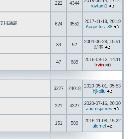
2018-06-14, 17:14
222
4344
roytam1
2017-11-18, 20:19
開發與使用議題
624
3552
Augustus_88
2004-06-28, 15:51
34
52
訪客
2016-09-13, 14:11
47
685
Irvin
2020-05-01, 05:53
3227
24018
hjkoiiu
2020-07-16, 20:30
321
4327
andresjames
2016-11-08, 15:22
151
589
alorriel