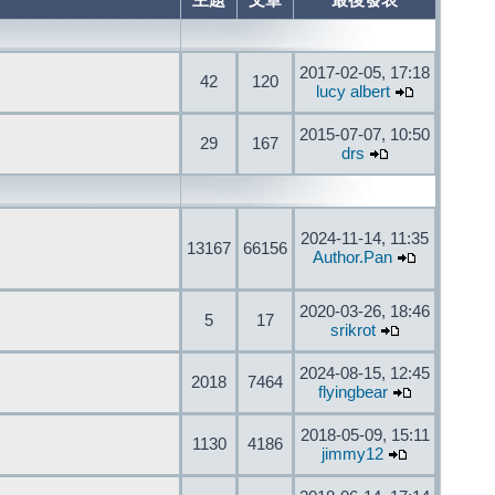
主題
文章
最後發表
2017-02-05, 17:18
42
120
lucy albert
2015-07-07, 10:50
29
167
drs
2024-11-14, 11:35
13167
66156
Author.Pan
2020-03-26, 18:46
5
17
srikrot
2024-08-15, 12:45
2018
7464
flyingbear
2018-05-09, 15:11
1130
4186
jimmy12