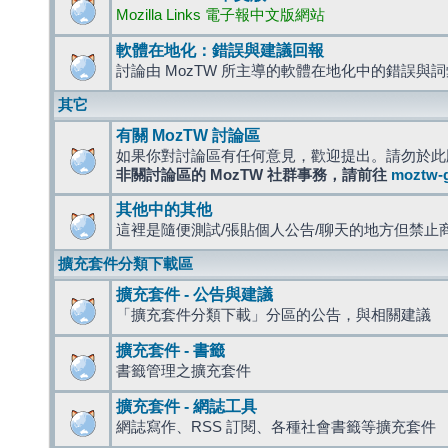
Mozilla Links 電子報中文版網站
軟體在地化：錯誤與建議回報
討論由 MozTW 所主導的軟體在地化中的錯誤與
其它
有關 MozTW 討論區
如果你對討論區有任何意見，歡迎提出。請勿於此
非關討論區的 MozTW 社群事務，請前往
moztw-
其他中的其他
這裡是隨便測試/張貼個人公告/聊天的地方但禁止
擴充套件分類下載區
擴充套件 - 公告與建議
「擴充套件分類下載」分區的公告，與相關建議
擴充套件 - 書籤
書籤管理之擴充套件
擴充套件 - 網誌工具
網誌寫作、RSS 訂閱、各種社會書籤等擴充套件