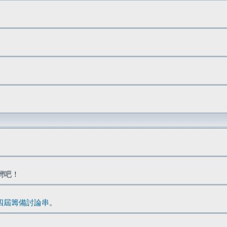
台灣吧！
四屆籌備討論串
。