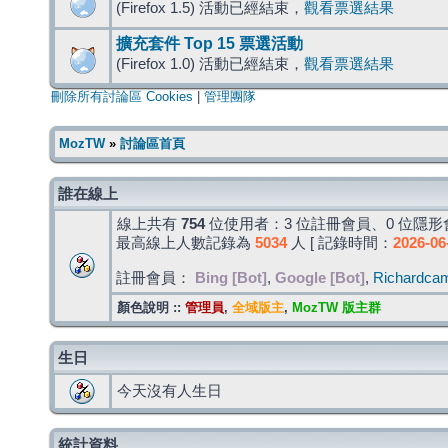
(Firefox 1.5) 活動已經結束，
觀看票選結果
擴充套件 Top 15 票選活動
(Firefox 1.0) 活動已經結束，
觀看票選結果
刪除所有討論區 Cookies
|
管理團隊
MozTW
»
討論區首頁
誰在線上
線上共有
754
位使用者：3 位註冊會員、0 位隱形會
最高線上人數記錄為
5034
人 [ 記錄時間：
2026-06
註冊會員：
Bing [Bot]
,
Google [Bot]
,
Richardcam
顏色說明 ::
管理員
,
全域版主
,
MozTW 版主群
生日
今天沒有人生日
統計資料