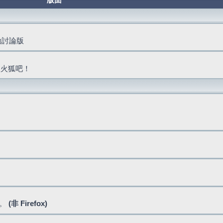
版面
活動討論版
抓火狐吧！
式。
(非 Firefox)