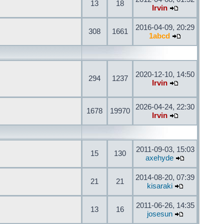
13
18
Irvin
2016-04-09, 20:29
308
1661
1abcd
2020-12-10, 14:50
294
1237
Irvin
2026-04-24, 22:30
1678
19970
Irvin
2011-09-03, 15:03
15
130
axehyde
2014-08-20, 07:39
21
21
kisaraki
2011-06-26, 14:35
13
16
josesun