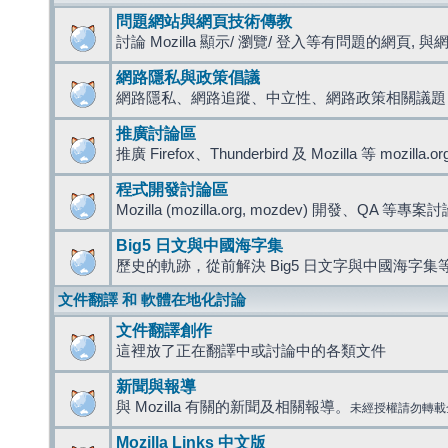
問題網站與網頁技術傳教
討論 Mozilla 顯示/ 瀏覽/ 登入等有問題的網頁, 與網路
網路隱私與政策倡議
網路隱私、網路追蹤、中立性、網路政策相關議題
推廣討論區
推廣 Firefox、Thunderbird 及 Mozilla 等 mozi
程式開發討論區
Mozilla (mozilla.org, mozdev) 開發、QA 等專案
Big5 日文與中國海字集
歷史的軌跡，從前解決 Big5 日文字與中國海字集等
文件翻譯 和 軟體在地化討論
文件翻譯創作
這裡放了正在翻譯中或討論中的各類文件
新聞與報導
與 Mozilla 有關的新聞及相關報導。
未經授權請勿轉載
Mozilla Links 中文版