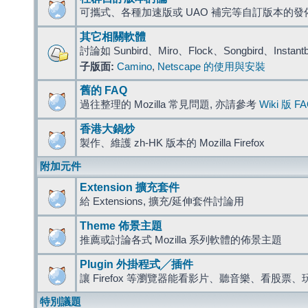
可攜式、各種加速版或 UAO 補完等自訂版本的發
其它相關軟體
討論如 Sunbird、Miro、Flock、Songbird、Instant
子版面:
Camino
,
Netscape 的使用與安裝
舊的 FAQ
過往整理的 Mozilla 常見問題, 亦請參考
Wiki 版 F
香港大鍋炒
製作、維護 zh-HK 版本的 Mozilla Firefox
附加元件
Extension 擴充套件
給 Extensions, 擴充/延伸套件討論用
Theme 佈景主題
推薦或討論各式 Mozilla 系列軟體的佈景主題
Plugin 外掛程式╱插件
讓 Firefox 等瀏覽器能看影片、聽音樂、看股
特別議題