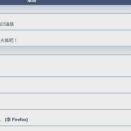
版面
活動討論版
抓火狐吧！
式。
(非 Firefox)