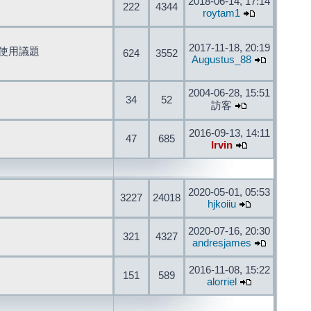
2018-06-14, 17:14
222
4344
roytam1
2017-11-18, 20:19
開發與使用議題
624
3552
Augustus_88
2004-06-28, 15:51
34
52
訪客
2016-09-13, 14:11
47
685
Irvin
2020-05-01, 05:53
3227
24018
hjkoiiu
2020-07-16, 20:30
321
4327
andresjames
2016-11-08, 15:22
151
589
alorriel