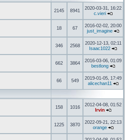
2020-03-31, 16:22
2145
8941
c.vieri
2016-02-02, 20:00
18
67
just_imagine
2020-12-13, 02:11
346
2568
Isaac1022
2016-03-06, 01:09
662
3864
bestlong
2019-01-05, 17:49
66
549
alicechan11
2012-04-08, 01:52
158
1016
Irvin
2022-09-21, 22:13
1225
3870
orange
2012-04-08, 01:52