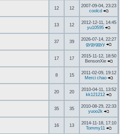
2007-09-04, 23:23
12
12
coolcd
2012-12-11, 14:45
13
12
yu10595
2026-07-14, 22:27
37
39
gygyggyy
2015-11-12, 18:50
17
17
BensonXie
2011-02-09, 19:12
8
15
Merci chao
2010-04-11, 13:52
20
20
kk121212
2010-08-29, 22:33
35
35
yuoo2k
2014-11-18, 17:10
16
13
Tommy11