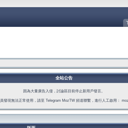
全站公告
因為大量廣告入侵，討論區目前停止新用戶發言。
發現無法正常使用，請至 Telegram MozTW 頻道聯繫，進行人工啟用： moztw.