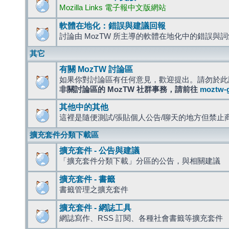
Mozilla Links 電子報中文版網站
軟體在地化：錯誤與建議回報
討論由 MozTW 所主導的軟體在地化中的錯誤與
其它
有關 MozTW 討論區
如果你對討論區有任何意見，歡迎提出。請勿於此
非關討論區的 MozTW 社群事務，請前往
moztw-
其他中的其他
這裡是隨便測試/張貼個人公告/聊天的地方但禁止
擴充套件分類下載區
擴充套件 - 公告與建議
「擴充套件分類下載」分區的公告，與相關建議
擴充套件 - 書籤
書籤管理之擴充套件
擴充套件 - 網誌工具
網誌寫作、RSS 訂閱、各種社會書籤等擴充套件