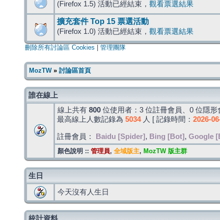
(Firefox 1.5) 活動已經結束，
觀看票選結果
擴充套件 Top 15 票選活動
(Firefox 1.0) 活動已經結束，
觀看票選結果
刪除所有討論區 Cookies
|
管理團隊
MozTW
»
討論區首頁
誰在線上
線上共有
800
位使用者：3 位註冊會員、0 位隱形會
最高線上人數記錄為
5034
人 [ 記錄時間：
2026-06
註冊會員：
Baidu [Spider]
,
Bing [Bot]
,
Google [
顏色說明 ::
管理員
,
全域版主
,
MozTW 版主群
生日
今天沒有人生日
統計資料