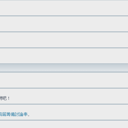
台灣吧！
四屆籌備討論串
。