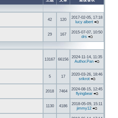
主題
文章
最後發表
2017-02-05, 17:18
42
120
lucy albert
2015-07-07, 10:50
29
167
drs
2024-11-14, 11:35
13167
66156
Author.Pan
2020-03-26, 18:46
5
17
srikrot
2024-08-15, 12:45
2018
7464
flyingbear
2018-05-09, 15:11
1130
4186
jimmy12