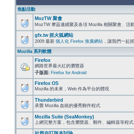
焦點活動
MozTW 聚會
MozTW 摩茲連續聚及各項 Mozilla 相關聚會、
gfx.tw 抓火狐網站
2009 最新
個人化 Firefox 推廣網站
，讓我們一起
Mozilla 系列軟體
Firefox
網路世界最火紅的瀏覽器
子版面:
Firefox for Android
Firefox OS
Mozilla 的未來，Web 作為平台的體現
Thunderbird
承襲 Mozilla 血統的優秀郵件程式
Mozilla Suite (SeaMonkey)
上網完整方案，包含瀏覽器、郵件、編輯器等程
社群自訂版本討論