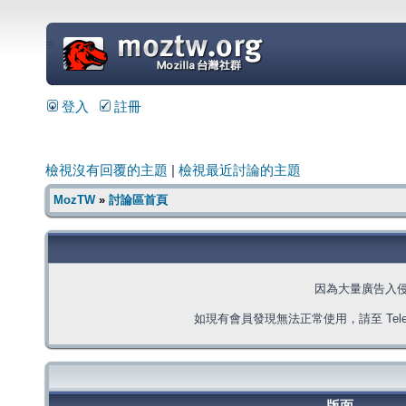
=
登入
註冊
檢視沒有回覆的主題
|
檢視最近討論的主題
MozTW
»
討論區首頁
因為大量廣告入
如現有會員發現無法正常使用，請至 Telegra