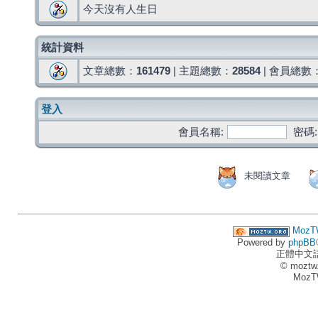
今天沒有人生日
統計資料
文章總數：
161479
| 主題總數：
28584
| 會員總數
登入
會員名稱:
密碼:
未閱讀文章
MozT
Powered by
phpBB
正體中文
© moztw
MozT