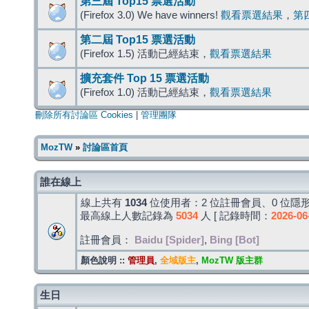
第三屆 Top15 票選活動
(Firefox 3.0) We have winners!
觀看票選結果
，
第
第二屆 Top15 票選活動
(Firefox 1.5) 活動已經結束，
觀看票選結果
擴充套件 Top 15 票選活動
(Firefox 1.0) 活動已經結束，
觀看票選結果
刪除所有討論區 Cookies
|
管理團隊
MozTW
»
討論區首頁
誰在線上
線上共有
1034
位使用者：2 位註冊會員、0 位隱形
最高線上人數記錄為
5034
人 [ 記錄時間：
2026-06
註冊會員：
Baidu [Spider]
,
Bing [Bot]
顏色說明 ::
管理員
,
全域版主
,
MozTW 版主群
生日