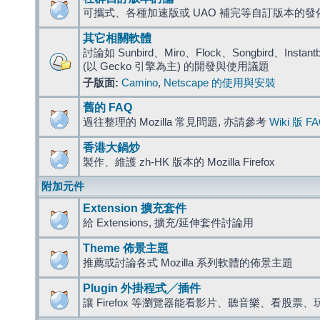
可攜式、各種加速版或 UAO 補完等自訂版本的發
其它相關軟體
討論如 Sunbird、Miro、Flock、Songbird、Instantbird
(以 Gecko 引擎為主) 的開發與使用議題
子版面:
Camino
,
Netscape 的使用與安裝
舊的 FAQ
過往整理的 Mozilla 常見問題, 亦請參考
Wiki 版 F
香港大鍋炒
製作、維護 zh-HK 版本的 Mozilla Firefox
附加元件
Extension 擴充套件
給 Extensions, 擴充/延伸套件討論用
Theme 佈景主題
推薦或討論各式 Mozilla 系列軟體的佈景主題
Plugin 外掛程式╱插件
讓 Firefox 等瀏覽器能看影片、聽音樂、看股