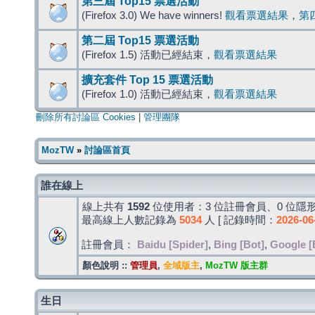
第三屆 Top15 票選活動
(Firefox 3.0) We have winners!
觀看票選結果
，
第
第二屆 Top15 票選活動
(Firefox 1.5) 活動已經結束，
觀看票選結果
擴充套件 Top 15 票選活動
(Firefox 1.0) 活動已經結束，
觀看票選結果
刪除所有討論區 Cookies
|
管理團隊
MozTW
»
討論區首頁
誰在線上
線上共有
1592
位使用者：3 位註冊會員、0 位隱形
最高線上人數記錄為
5034
人 [ 記錄時間：
2026-06
註冊會員：
Baidu [Spider]
,
Bing [Bot]
,
Google [
顏色說明 ::
管理員
,
全域版主
,
MozTW 版主群
生日