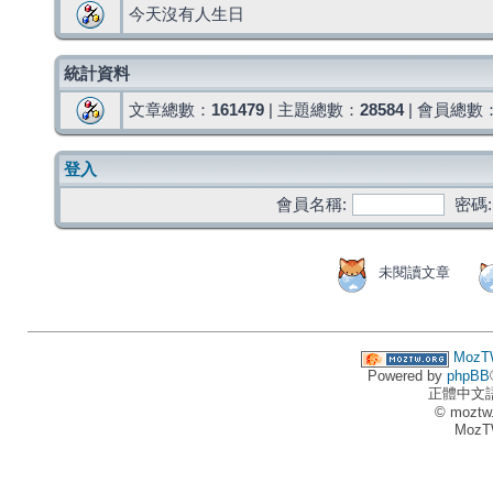
今天沒有人生日
統計資料
文章總數：
161479
| 主題總數：
28584
| 會員總數
登入
會員名稱:
密碼:
未閱讀文章
MozT
Powered by
phpBB
正體中文
© moztw
MozT