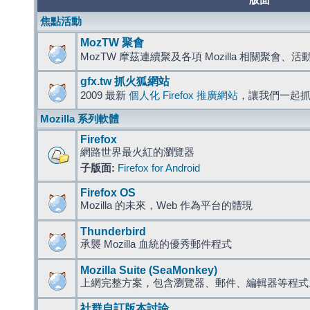
版面
焦點活動
MozTW 聚會
MozTW 摩茲連續聚及各項 Mozilla 相關聚會、
gfx.tw 抓火狐網站
2009 最新
個人化 Firefox 推廣網站
，讓我們一起
Mozilla 系列軟體
Firefox
網路世界最火紅的瀏覽器
子版面:
Firefox for Android
Firefox OS
Mozilla 的未來，Web 作為平台的體現
Thunderbird
承襲 Mozilla 血統的優秀郵件程式
Mozilla Suite (SeaMonkey)
上網完整方案，包含瀏覽器、郵件、編輯器等程
社群自訂版本討論