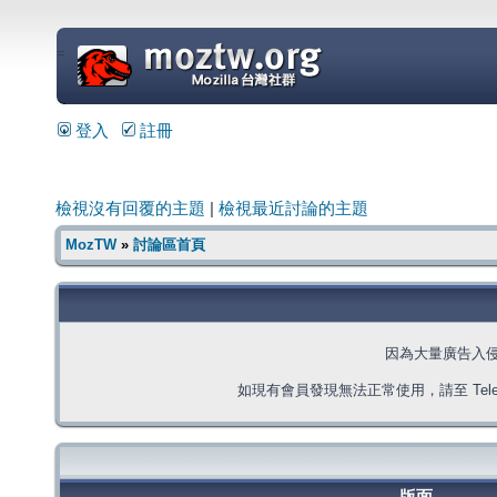
=
登入
註冊
檢視沒有回覆的主題
|
檢視最近討論的主題
MozTW
»
討論區首頁
因為大量廣告入
如現有會員發現無法正常使用，請至 Telegra