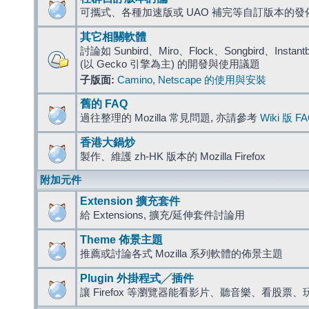
可攜式、各種加速版或 UAO 補完等自訂版本的發
其它相關軟體
討論如 Sunbird、Miro、Flock、Songbird、Instantbird
(以 Gecko 引擎為主) 的開發與使用議題
子版面:
Camino
,
Netscape 的使用與安裝
舊的 FAQ
過往整理的 Mozilla 常見問題, 亦請參考
Wiki 版 F
香港大鍋炒
製作、維護 zh-HK 版本的 Mozilla Firefox
附加元件
Extension 擴充套件
給 Extensions, 擴充/延伸套件討論用
Theme 佈景主題
推薦或討論各式 Mozilla 系列軟體的佈景主題
Plugin 外掛程式╱插件
讓 Firefox 等瀏覽器能看影片、聽音樂、看股